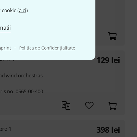
and wind orchestras
 cookie (
aici
)
r's no. 0571-00-404
matii
·
mprint
Politica de Confidenţialitate
129
lei
ri. B 1
and wind orchestras
r's no. 0565-00-400
398
lei
ore 1