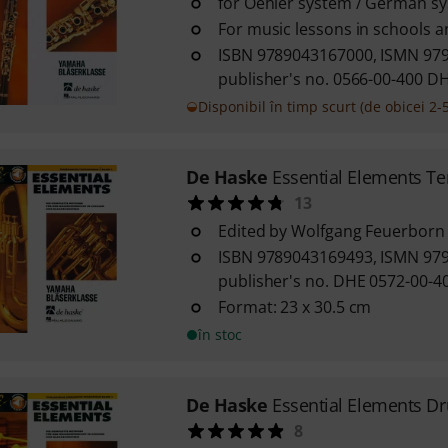
for Oehler system / German sy
For music lessons in schools 
ISBN 9789043167000, ISMN 97
publisher's no. 0566-00-400 D
Disponibil în timp scurt (de obicei 2-5
De Haske
Essential Elements T
13
Edited by Wolfgang Feuerborn
ISBN 9789043169493, ISMN 97
publisher's no. DHE 0572-00-4
Format: 23 x 30.5 cm
în stoc
De Haske
Essential Elements D
8