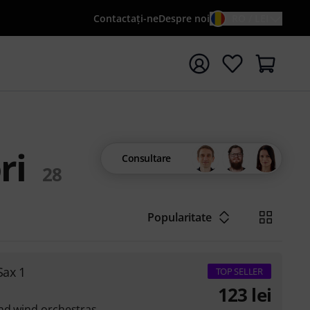
Contactaţi-ne
Despre noi
RO / LEI
peți căutarea cu termenul de căutare {searchTerm}
ri
Consultare
28
Popularitate
Sax 1
TOP SELLER
123
lei
and wind orchestras