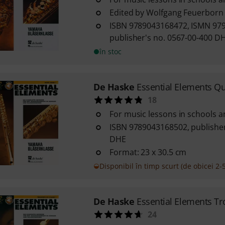
Edited by Wolfgang Feuerborn
ISBN 9789043168472, ISMN 97
publisher's no. 0567-00-400 D
în stoc
De Haske
Essential Elements Qu
18
For music lessons in schools 
ISBN 9789043168502, publisher
DHE
Format: 23 x 30.5 cm
Disponibil în timp scurt (de obicei 2-5
De Haske
Essential Elements T
24