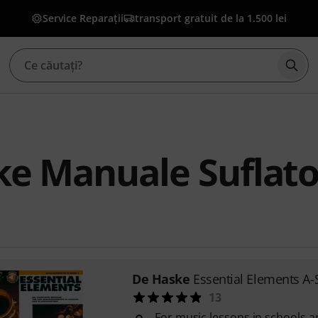
Service Reparații
transport gratuit de la 1.500 lei
Înce
e Manuale Suflato
De Haske
Essential Elements A-
13
For music lessons in schools 