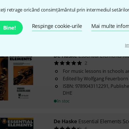
For music lessons in schools 
eți retrage oricând consimțământul prin intermediul setărilor
ISBN: 9789043112369, publishe
DHE
Respinge cookie-urile
Mai multe infor
Bine!
Format: 23 x 30.5 cm
în stoc
I
De Haske
Essential Elements Kla
2
For music lessons in schools 
Edited by Wolfgang Feuerborn
ISBN: 9789043112291, Publishe
DHE
în stoc
De Haske
Essential Elements Sc
6