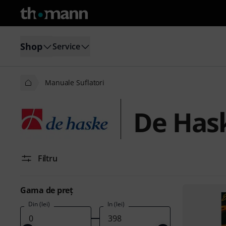
Shop
Service
Manuale Suflatori
De Hask
Filtru
Gama de preţ
Din (lei)
În (lei)