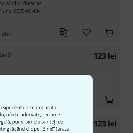
and wind orchestras
's no. 0575-00-404
 zile)
123
lei
Sax 2
r's no. 0867-02-400
ă experiență de cumpărături
plu, oferte adecvate, reclame
123
lei
gulă, pur și simplu sunteți de
riton 1
ting făcând clic pe „Bine!” (
arata