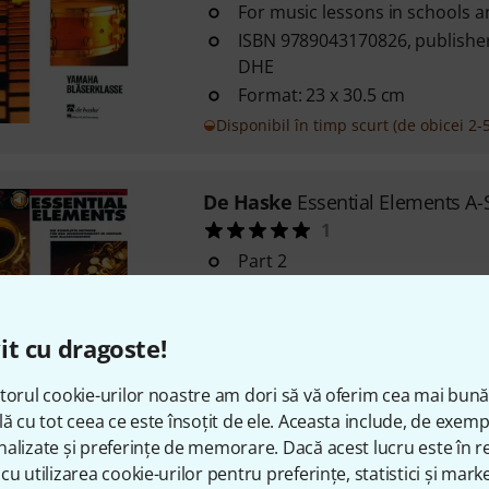
For music lessons in schools 
ISBN 9789043170826, publisher
DHE
Format: 23 x 30.5 cm
Disponibil în timp scurt (de obicei 2-5
De Haske
Essential Elements A-
1
Part 2
Edited by Wolfgang Feuerborn
ISBN: 9789043114707, Publishe
it cu dragoste!
DHE
în stoc
torul cookie-urilor noastre am dori să vă oferim cea mai bun
lă cu tot ceea ce este însoțit de ele. Aceasta include, de exem
alizate și preferințe de memorare. Dacă acest lucru este în re
De Haske
Essential Elements Ba
cu utilizarea cookie-urilor pentru preferințe, statistici și marke
5