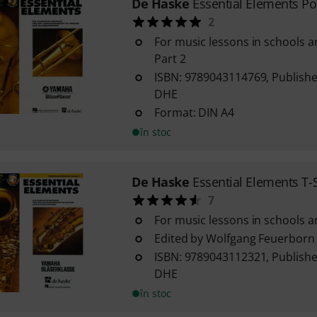
De Haske
Essential Elements P
2
For music lessons in schools a
Part 2
ISBN: 9789043114769, Publishe
DHE
Format: DIN A4
în stoc
De Haske
Essential Elements T-
7
For music lessons in schools 
Edited by Wolfgang Feuerborn
ISBN: 9789043112321, Publishe
DHE
în stoc