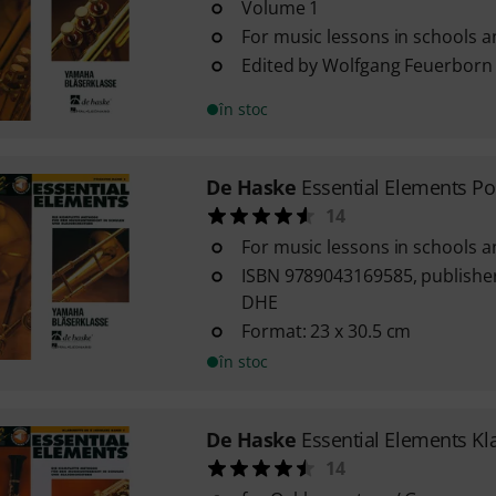
Volume 1
For music lessons in schools 
Edited by Wolfgang Feuerborn
în stoc
De Haske
Essential Elements P
14
For music lessons in schools 
ISBN 9789043169585, publisher
DHE
Format: 23 x 30.5 cm
în stoc
De Haske
Essential Elements Kla
14