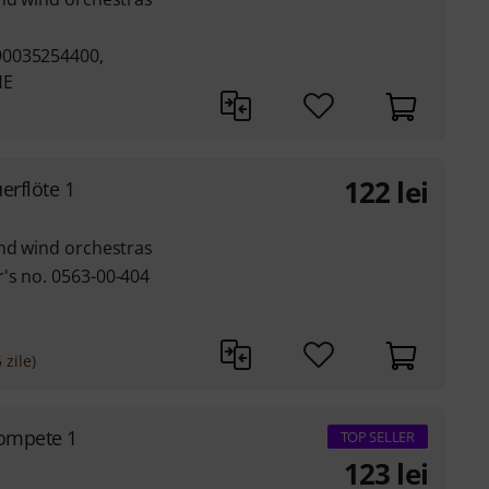
90035254400,
HE
122
lei
erflöte 1
and wind orchestras
's no. 0563-00-404
 zile)
rompete 1
TOP SELLER
123
lei