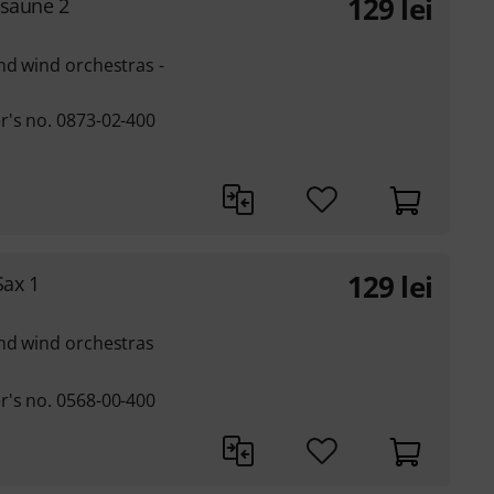
129
lei
osaune 2
nd wind orchestras -
r's no. 0873-02-400
129
lei
Sax 1
and wind orchestras
r's no. 0568-00-400