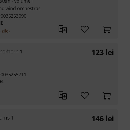
stem - volume 1
and wind orchestras
90035253090,
HE
 zile)
123
lei
enorhorn 1
90035255711,
04
146
lei
rums 1