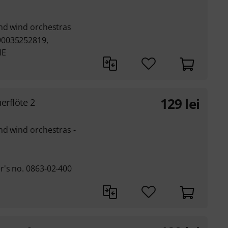
and wind orchestras
90035252819,
HE
129
lei
erflöte 2
nd wind orchestras -
r's no. 0863-02-400