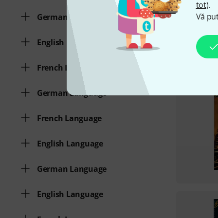
tot
).
Vă put
German Language
English Language
French Language
German Language
French Language
English Language
German Language
English Language