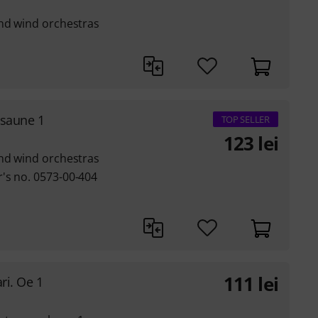
and wind orchestras
osaune 1
TOP SELLER
123
lei
and wind orchestras
's no. 0573-00-404
111
lei
ri. Oe 1