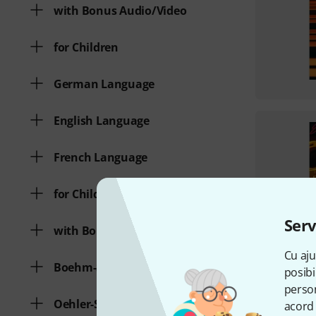
with Bonus Audio/Video
for Children
German Language
English Language
French Language
for Children
Serv
with Bonus Audio/Video
Cu aju
Boehm-System
posibi
person
Oehler-System
acord 