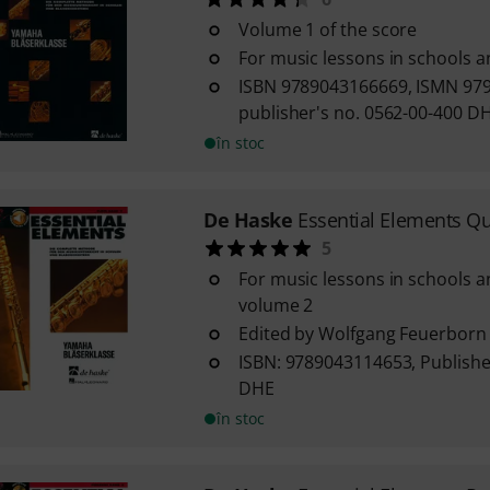
Volume 1 of the score
For music lessons in schools 
ISBN 9789043166669, ISMN 97
publisher's no. 0562-00-400 D
în stoc
De Haske
Essential Elements Qu
5
For music lessons in schools a
volume 2
Edited by Wolfgang Feuerborn
ISBN: 9789043114653, Publishe
DHE
în stoc