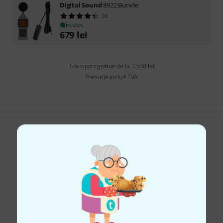
Digital Sound
8922 Bundle
28
în stoc
679
lei
Transport gratuit de la 1.500 lei
Preturile includ TVA
Îți place ceea ce vezi?
Share
Ajutor și feedback