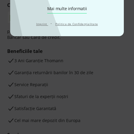
Cumpărați și plătiți în siguranță
Mai multe informatii
·
Imprint
Politica de Confidenţialitate
plata se poate efectua în siguranță cu Ramburs, Transfer
Bancar sau Card de credit.
Beneficiile tale
3 Ani Garanție Thomann
Garanţia returnării banilor în 30 de zile
Service Reparații
Sfaturi de la experții noștri
Satisfacție Garantată
Cel mai mare depozit din Europa