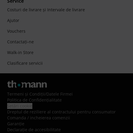
Service
Costuri de livrare şi Intervale de livrare
Ajutor
Vouchers
Contactaţi-ne
Walk-in Store
Clasificare servicii
Termeni şi Condiţii
/
Datele Firmei
Politica de Confidenţialitate
Setări cookie
Dreptul de reziliere al contractului pentru consumator
Comanda / incheierea comenzii
Garanție
Declarație de accesibilitate