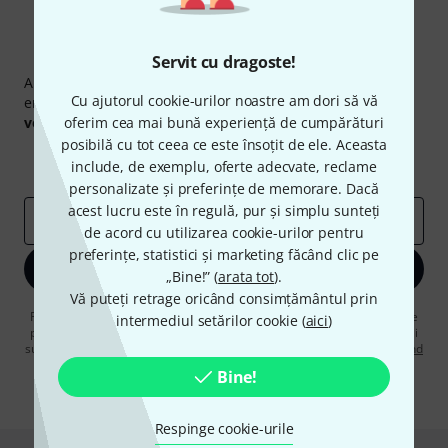
Newsletter Thomann
Servit cu dragoste!
Abonați-vă la buletinul informativ Thomann în limba
Cu ajutorul cookie-urilor noastre am dori să vă
engleză și, cu puțin noroc, puteți câștiga unul dintre
50
voucherele
oferim cea mai bună experiență de cumpărături
în valoare de
50 €
fiecare!
posibilă cu tot ceea ce este însoțit de ele. Aceasta
Contribuții inspiraționale
Oferte
include, de exemplu, oferte adecvate, reclame
Perspectivele Thomann
personalizate și preferințe de memorare. Dacă
acest lucru este în regulă, pur și simplu sunteți
adresă de email
*
de acord cu utilizarea cookie-urilor pentru
preferințe, statistici și marketing făcând clic pe
Înscrie-te acum
„Bine!” (
arata tot
).
Vă puteți retrage oricând consimțământul prin
Făcând clic pe „Înscrie-te acum”, sunteți de acord să primiți publicitate
intermediul setărilor cookie (
aici
)
prin e-mail. Vă puteți dezabona în orice moment. Puteți găsi informații
suplimentare despre buletinul informativ în
regulamentul nostru privind
protecția datelor
.
Bine!
* Necesar
Respinge cookie-urile