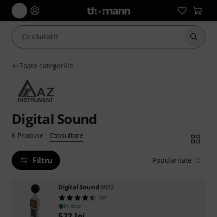
Începe
Toate categoriile
Digital Sound
Consultare
6
Produse
·
Filtru
Popularitate
Digital Sound
8922
301
în stoc
522
lei