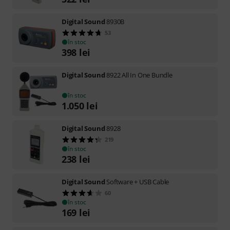
Digital Sound
8930B
53
în stoc
398
lei
Digital Sound
8922 All In One Bundle
în stoc
1.050
lei
Digital Sound
8928
219
în stoc
238
lei
Digital Sound
Software + USB Cable
60
în stoc
169
lei