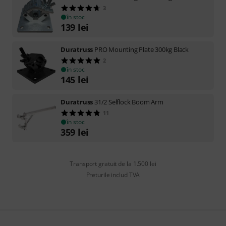
3
în stoc
139
lei
Duratruss
PRO Mounting Plate 300kg Black
2
în stoc
145
lei
Duratruss
31/2 Selflock Boom Arm
11
în stoc
359
lei
Transport gratuit de la 1.500 lei
Preturile includ TVA