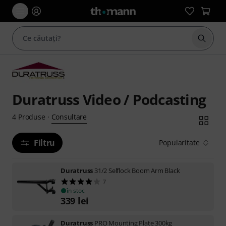
Începe
Duratruss Video / Podcasting
Consultare
4
Produse
·
Filtru
Popularitate
Duratruss
31/2 Selflock Boom Arm Black
7
în stoc
339
lei
Duratruss
PRO Mounting Plate 300kg