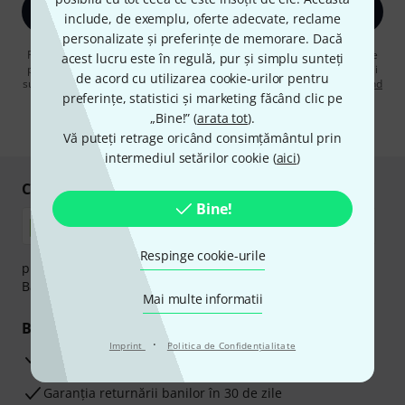
Înscrie-te acum
include, de exemplu, oferte adecvate, reclame
personalizate și preferințe de memorare. Dacă
Făcând clic pe „Înscrie-te acum”, sunteți de acord să primiți publicitate
acest lucru este în regulă, pur și simplu sunteți
prin e-mail. Vă puteți dezabona în orice moment. Puteți găsi informații
de acord cu utilizarea cookie-urilor pentru
suplimentare despre buletinul informativ în
regulamentul nostru privind
preferințe, statistici și marketing făcând clic pe
protecția datelor
.
„Bine!” (
arata tot
).
* Necesar
Vă puteți retrage oricând consimțământul prin
intermediul setărilor cookie (
aici
)
Cumpărați și plătiți în siguranță
Bine!
Respinge cookie-urile
plata se poate efectua în siguranță cu Ramburs, Transfer
Bancar sau Card de credit.
Mai multe informatii
Beneficiile tale
·
Imprint
Politica de Confidenţialitate
3 Ani Garanție Thomann
Garanţia returnării banilor în 30 de zile