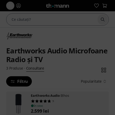
Începe
Earthworks Audio Microfoane
Radio şi TV
Consultare
3
Produse
·
Filtru
Popularitate
Earthworks Audio
Ethos
9
în stoc
2.599
lei