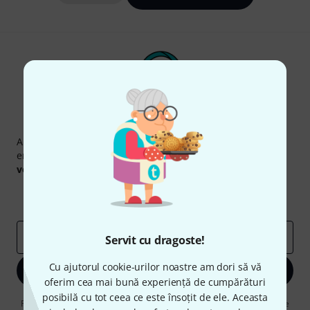
Newsletter Thomann
Abonați-vă la buletinul informativ Thomann în limba
engleză și, cu puțin noroc, puteți câștiga unul dintre
50
voucherele
în valoare de
50 €
fiecare!
Contribuții inspiraționale
Oferte
Perspectivele Thomann
adresă de email
*
Servit cu dragoste!
Cu ajutorul cookie-urilor noastre am dori să vă
Înscrie-te acum
oferim cea mai bună experiență de cumpărături
posibilă cu tot ceea ce este însoțit de ele. Aceasta
Făcând clic pe „Înscrie-te acum”, sunteți de acord să primiți publicitate