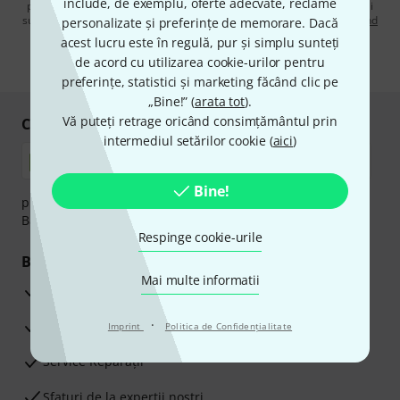
include, de exemplu, oferte adecvate, reclame
prin e-mail. Vă puteți dezabona în orice moment. Puteți găsi informații
suplimentare despre buletinul informativ în
regulamentul nostru privind
personalizate și preferințe de memorare. Dacă
protecția datelor
.
acest lucru este în regulă, pur și simplu sunteți
de acord cu utilizarea cookie-urilor pentru
* Necesar
preferințe, statistici și marketing făcând clic pe
„Bine!” (
arata tot
).
Vă puteți retrage oricând consimțământul prin
Cumpărați și plătiți în siguranță
intermediul setărilor cookie (
aici
)
Bine!
plata se poate efectua în siguranță cu Ramburs, Transfer
Bancar sau Card de credit.
Respinge cookie-urile
Beneficiile tale
Mai multe informatii
3 Ani Garanție Thomann
·
Garanţia returnării banilor în 30 de zile
Imprint
Politica de Confidenţialitate
Service Reparații
Sfaturi de la experții noștri