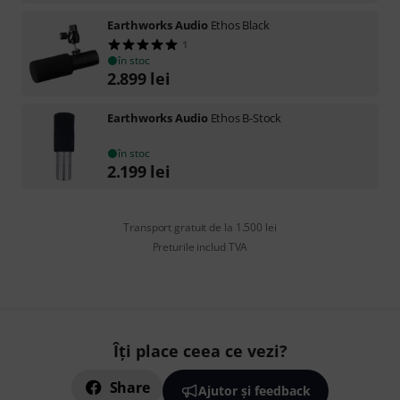
Earthworks Audio
Ethos Black
1
în stoc
2.899
lei
Earthworks Audio
Ethos B-Stock
în stoc
2.199
lei
Transport gratuit de la 1.500 lei
Preturile includ TVA
Îți place ceea ce vezi?
Share
Ajutor și feedback