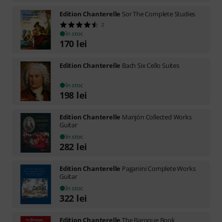
Edition Chanterelle
Sor The Complete Studies
2
în stoc
170
lei
Edition Chanterelle
Bach Six Cello Suites
în stoc
198
lei
Edition Chanterelle
Manjón Collected Works
Guitar
în stoc
282
lei
Edition Chanterelle
Paganini Complete Works
Guitar
în stoc
322
lei
Edition Chanterelle
The Baroque Book