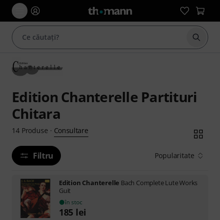
Începe
Edition Chanterelle Partituri
Chitara
Consultare
14
Produse
·
Filtru
Popularitate
Edition Chanterelle
Bach Complete Lute Works
Guit
în stoc
185
lei