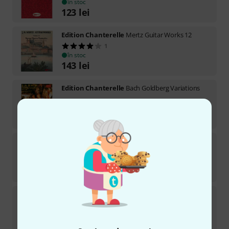
în stoc
123
lei
Edition Chanterelle
Mertz Guitar Works 12
1
în stoc
143
lei
Edition Chanterelle
Bach Goldberg Variations
în stoc
170
lei
Edition Chanterelle
Ramírez Alfonsina y el Mar
în stoc
61
lei
Edition Chanterelle
Chanterelle Guitar Anthology
1
în stoc
132
lei