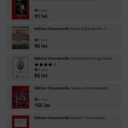
în stoc
91
lei
Edition Chanterelle
Mertz Guitar Works 11
în stoc
96
lei
Edition Chanterelle
Six Schubert Songs Guitar
1
în stoc
85
lei
Edition Chanterelle
Casséus Gitarrenwerke
în stoc
155
lei
Edition Chanterelle
Modern Times Guitar