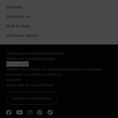
Vouchers
Contactaţi-ne
Walk-in Store
Clasificare servicii
Termeni şi Condiţii
/
Datele Firmei
Politica de Confidenţialitate
Setări cookie
Dreptul de reziliere al contractului pentru consumator
Comanda / incheierea comenzii
Garanție
Declarație de accesibilitate
Rezilierea contractului