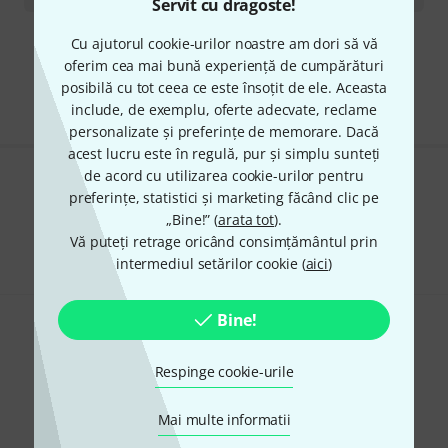
Servit cu dragoste!
Cu ajutorul cookie-urilor noastre am dori să vă
Transport gratuit de la 1.500 lei
oferim cea mai bună experiență de cumpărături
Preturile includ TVA
posibilă cu tot ceea ce este însoțit de ele. Aceasta
include, de exemplu, oferte adecvate, reclame
personalizate și preferințe de memorare. Dacă
acest lucru este în regulă, pur și simplu sunteți
de acord cu utilizarea cookie-urilor pentru
Îți place ceea ce vezi?
preferințe, statistici și marketing făcând clic pe
„Bine!” (
arata tot
).
Share
Ajutor și feedback
Vă puteți retrage oricând consimțământul prin
intermediul setărilor cookie (
aici
)
Bine!
Respinge cookie-urile
Mai multe informatii
Newsletter Thomann