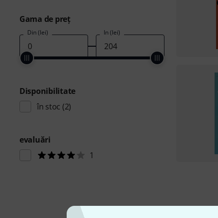
Gama de preţ
Din (lei)
În (lei)
Disponibilitate
în stoc
(2)
evaluări
1