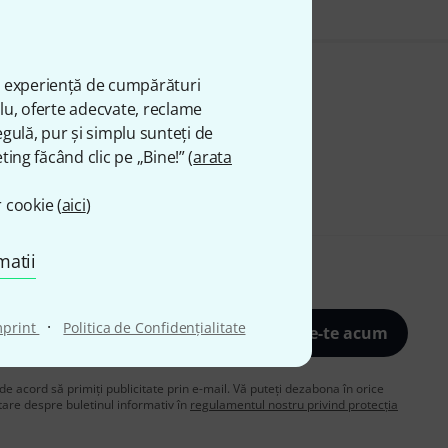
ă experiență de cumpărături
plu, oferte adecvate, reclame
gulă, pur și simplu sunteți de
ting făcând clic pe „Bine!” (
arata
 cookie (
aici
)
matii
·
mprint
Politica de Confidenţialitate
Înscrie-te acum
de acord să primiți publicitate prin e-mail. Vă puteți dezabona în orice
are despre buletinul informativ în
regulamentul nostru privind protecția