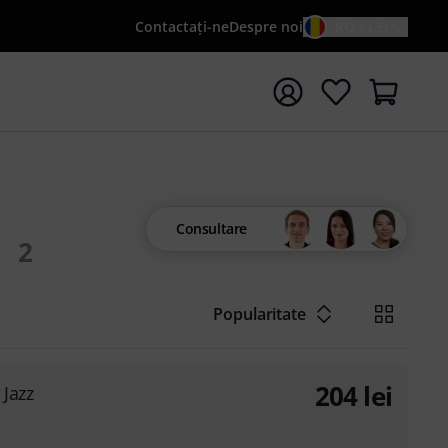
Contactaţi-ne
Despre noi
RO / LEI
peți căutarea cu termenul de căutare {searchTerm}
Consultare
2
Popularitate
204
lei
 Jazz