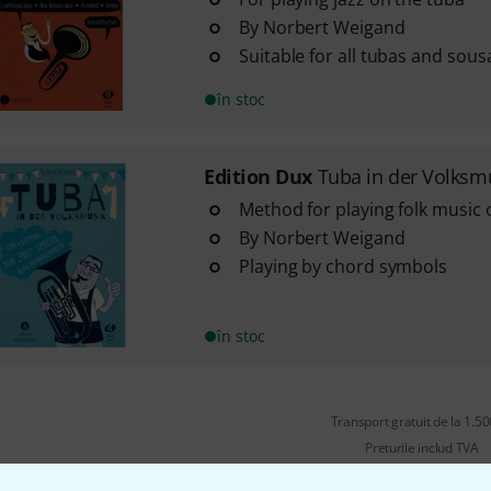
By Norbert Weigand
Suitable for all tubas and sou
în stoc
Edition Dux
Tuba in der Volksm
Method for playing folk music 
By Norbert Weigand
Playing by chord symbols
în stoc
Transport gratuit de la 1.500
Preturile includ TVA