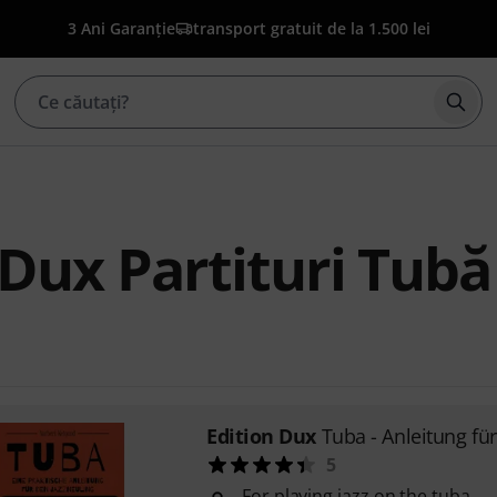
3 Ani Garanție
transport gratuit de la 1.500 lei
Înce
 Dux Partituri Tubă
Edition Dux
Tuba - Anleitung für
5
For playing jazz on the tuba