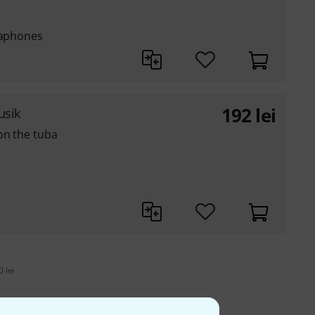
saphones
192
lei
usik
on the tuba
 lei