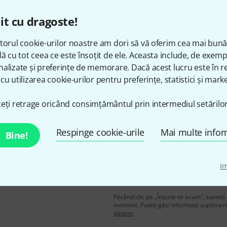
it cu dragoste!
torul cookie-urilor noastre am dori să vă oferim cea mai bun
Îți place ceea ce vezi?
lă cu tot ceea ce este însoțit de ele. Aceasta include, de exem
alizate și preferințe de memorare. Dacă acest lucru este în re
Share
Ajutor și feedback
cu utilizarea cookie-urilor pentru preferințe, statistici și marke
eți retrage oricând consimțământul prin intermediul setărilor
Respinge cookie-urile
Mai multe infor
Bine!
I
n în limba engleză și, cu
adresă de email
*
voucherele
în valoare de
Făcând clic pe „Înscrie-te acum”, sunteți 
moment. Puteți găsi informații supliment
datelor
.