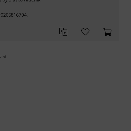
90205816704,
 lei