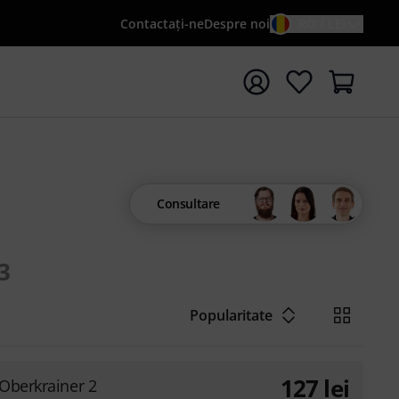
Contactaţi-ne
Despre noi
RO / LEI
peți căutarea cu termenul de căutare {searchTerm}
Consultare
3
Popularitate
127
lei
 Oberkrainer 2