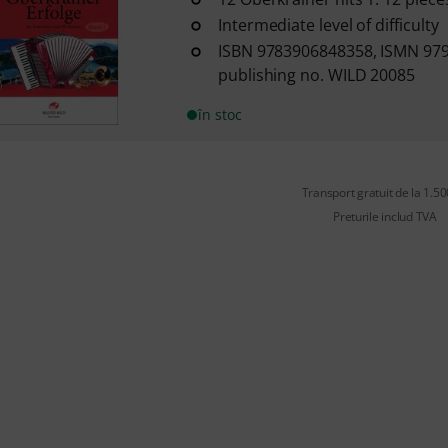
Intermediate level of difficulty
ISBN 9783906848358, ISMN 97
publishing no. WILD 20085
în stoc
Transport gratuit de la 1.500
Preturile includ TVA