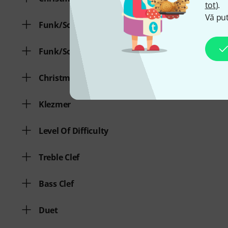
tot
).
Vă put
Funk/Soul
Funk/Soul
Christmas Songs
Klezmer
Level Of Difficulty
Treble Clef
Bass Clef
Duet