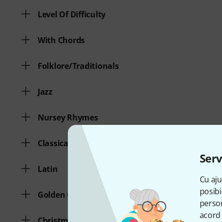
Level Of Difficulty
With Chords
Folklore/Traditionals
Jazz
Nursey Rhymes
Classical Music
Serv
Latin
Cu aju
posibi
Golden Oldies, Evergreens
person
acord 
Christmas Songs