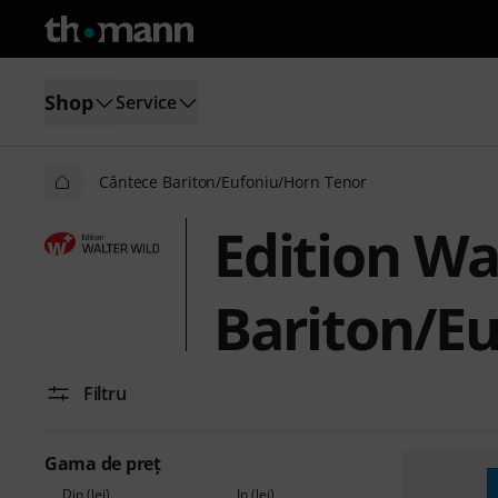
Shop
Service
Cântece Bariton/Eufoniu/Horn Tenor
Edition Wa
Bariton/E
Filtru
Gama de preţ
Din (lei)
În (lei)