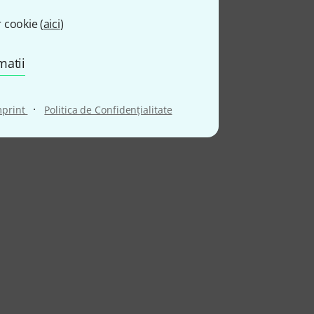
 cookie (
aici
)
matii
·
mprint
Politica de Confidenţialitate