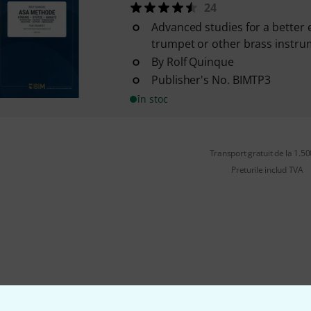
24
Advanced studies for a better
trumpet or other brass instrum
By Rolf Quinque
Publisher's No. BIMTP3
în stoc
Transport gratuit de la 1.500
Preturile includ TVA