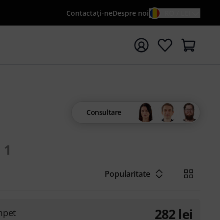
Contactaţi-ne
Despre noi
RO / LEI
peți căutarea cu termenul de căutare {searchTerm}
Consultare
1
Popularitate
282
lei
mpet