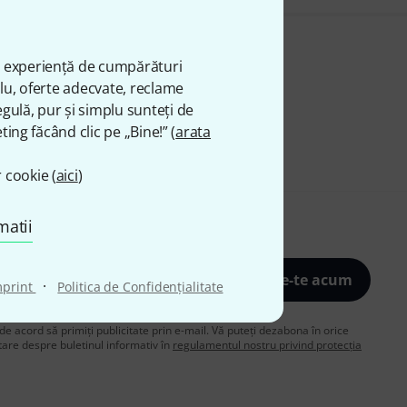
ă experiență de cumpărături
plu, oferte adecvate, reclame
gulă, pur și simplu sunteți de
ting făcând clic pe „Bine!” (
arata
 cookie (
aici
)
matii
Înscrie-te acum
·
mprint
Politica de Confidenţialitate
de acord să primiți publicitate prin e-mail. Vă puteți dezabona în orice
are despre buletinul informativ în
regulamentul nostru privind protecția