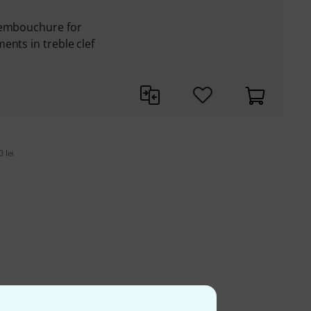
 embouchure for
ents in treble clef
 lei