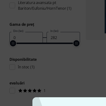
Literatura avansata pt
Bariton/Eufoniu/HornTenor
(1)
Gama de preţ
Din (lei)
În (lei)
Disponibilitate
în stoc
(1)
evaluări
1