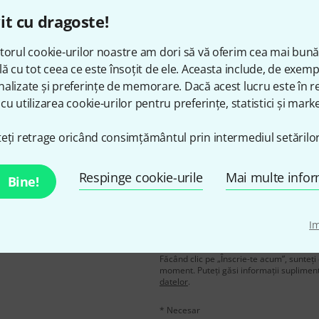
it cu dragoste!
Îți place ceea ce vezi?
torul cookie-urilor noastre am dori să vă oferim cea mai bun
lă cu tot ceea ce este însoțit de ele. Aceasta include, de exem
alizate și preferințe de memorare. Dacă acest lucru este în re
Share
Ajutor și feedback
cu utilizarea cookie-urilor pentru preferințe, statistici și marke
eți retrage oricând consimțământul prin intermediul setărilor
Respinge cookie-urile
Mai multe infor
Bine!
n în limba engleză și, cu
adresă de email
*
I
voucherele
în valoare de
Făcând clic pe „Înscrie-te acum”, sunteți 
moment. Puteți găsi informații supliment
datelor
.
* Necesar