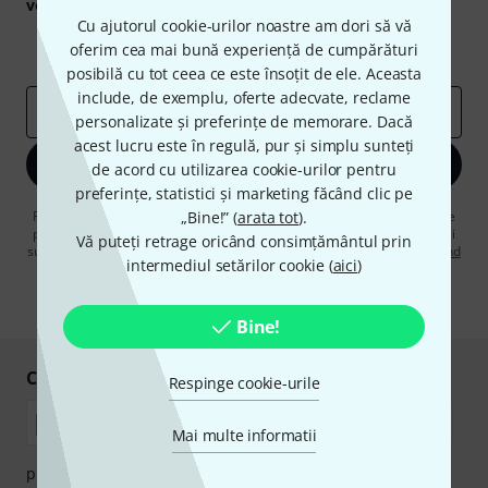
voucherele
în valoare de
50 €
fiecare!
Cu ajutorul cookie-urilor noastre am dori să vă
Contribuții inspiraționale
Oferte
oferim cea mai bună experiență de cumpărături
Perspectivele Thomann
posibilă cu tot ceea ce este însoțit de ele. Aceasta
include, de exemplu, oferte adecvate, reclame
adresă de email
*
personalizate și preferințe de memorare. Dacă
acest lucru este în regulă, pur și simplu sunteți
Înscrie-te acum
de acord cu utilizarea cookie-urilor pentru
preferințe, statistici și marketing făcând clic pe
Făcând clic pe „Înscrie-te acum”, sunteți de acord să primiți publicitate
„Bine!” (
arata tot
).
prin e-mail. Vă puteți dezabona în orice moment. Puteți găsi informații
Vă puteți retrage oricând consimțământul prin
suplimentare despre buletinul informativ în
regulamentul nostru privind
intermediul setărilor cookie (
aici
)
protecția datelor
.
* Necesar
Bine!
Cumpărați și plătiți în siguranță
Respinge cookie-urile
Mai multe informatii
plata se poate efectua în siguranță cu Ramburs, Transfer