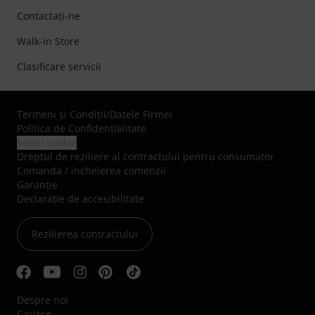
Contactaţi-ne
Walk-in Store
Clasificare servicii
Termeni şi Condiţii
/
Datele Firmei
Politica de Confidenţialitate
Setări cookie
Dreptul de reziliere al contractului pentru consumator
Comanda / incheierea comenzii
Garanție
Declarație de accesibilitate
Rezilierea contractului
Despre noi
Cariere