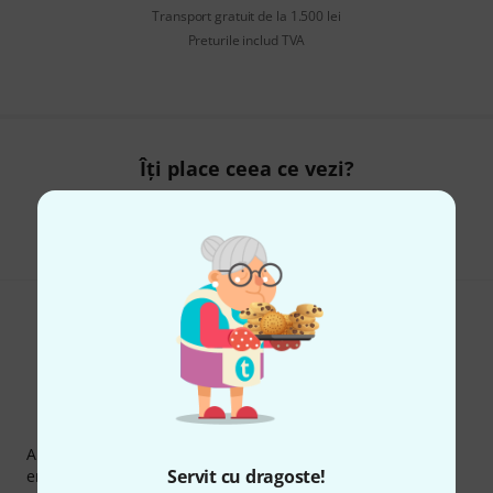
Transport gratuit de la 1.500 lei
Preturile includ TVA
Îți place ceea ce vezi?
Share
Ajutor și feedback
Newsletter Thomann
Abonați-vă la buletinul informativ Thomann în limba
Servit cu dragoste!
engleză și, cu puțin noroc, puteți câștiga unul dintre
50