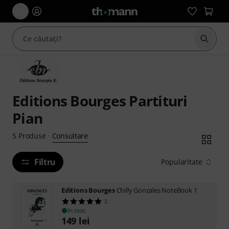
Începe
Editions Bourges Partituri
Pian
Consultare
5
Produse
·
Filtru
Popularitate
Editions Bourges
Chilly Gonzales NoteBook 1
2
în stoc
149
lei