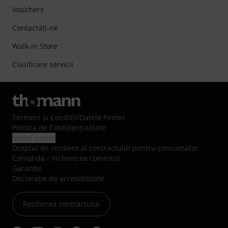
Vouchers
Contactaţi-ne
Walk-in Store
Clasificare servicii
Termeni şi Condiţii
/
Datele Firmei
Politica de Confidenţialitate
Setări cookie
Dreptul de reziliere al contractului pentru consumator
Comanda / incheierea comenzii
Garanție
Declarație de accesibilitate
Rezilierea contractului