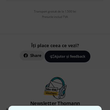
Transport gratuit de la 1.500 lei
Preturile includ TVA
Îți place ceea ce vezi?
Share
Ajutor și feedback
Newsletter Thomann
Abonați-vă la buletinul informativ Thomann în limba