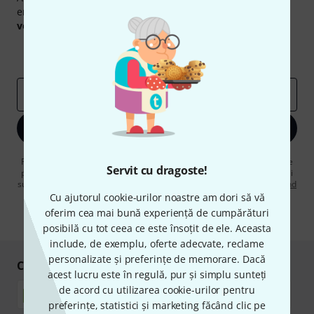
engleză și, cu puțin noroc, puteți câștiga unul dintre
50
voucherele
în valoare de
50 €
fiecare!
Contribuții inspiraționale
Oferte
Perspectivele Thomann
adresă de email
*
Înscrie-te acum
Făcând clic pe „Înscrie-te acum”, sunteți de acord să primiți publicitate
Servit cu dragoste!
prin e-mail. Vă puteți dezabona în orice moment. Puteți găsi informații
suplimentare despre buletinul informativ în
regulamentul nostru privind
protecția datelor
.
Cu ajutorul cookie-urilor noastre am dori să vă
oferim cea mai bună experiență de cumpărături
* Necesar
posibilă cu tot ceea ce este însoțit de ele. Aceasta
include, de exemplu, oferte adecvate, reclame
personalizate și preferințe de memorare. Dacă
Cumpărați și plătiți în siguranță
acest lucru este în regulă, pur și simplu sunteți
de acord cu utilizarea cookie-urilor pentru
preferințe, statistici și marketing făcând clic pe