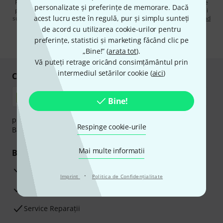
Făcând clic pe „Înscrie-te acum”, sunteți de acord să primiți publicitate
personalizate și preferințe de memorare. Dacă
prin e-mail. Vă puteți dezabona în orice moment. Puteți găsi informații
acest lucru este în regulă, pur și simplu sunteți
suplimentare despre buletinul informativ în
regulamentul nostru privind
protecția datelor
.
de acord cu utilizarea cookie-urilor pentru
preferințe, statistici și marketing făcând clic pe
* Necesar
„Bine!” (
arata tot
).
Vă puteți retrage oricând consimțământul prin
intermediul setărilor cookie (
aici
)
Cumpărați și plătiți în siguranță
Bine!
plata se poate efectua în siguranță cu Ramburs, Transfer
Respinge cookie-urile
Bancar sau Card de credit.
Mai multe informatii
Beneficiile tale
3 Ani Garanție Thomann
·
Imprint
Politica de Confidenţialitate
Garanţia returnării banilor în 30 de zile
Service Reparații