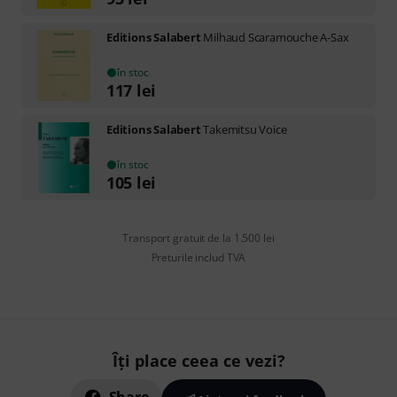
Editions Salabert
Milhaud Scaramouche A-Sax
în stoc
117
lei
Editions Salabert
Takemitsu Voice
în stoc
105
lei
Transport gratuit de la 1.500 lei
Preturile includ TVA
Îți place ceea ce vezi?