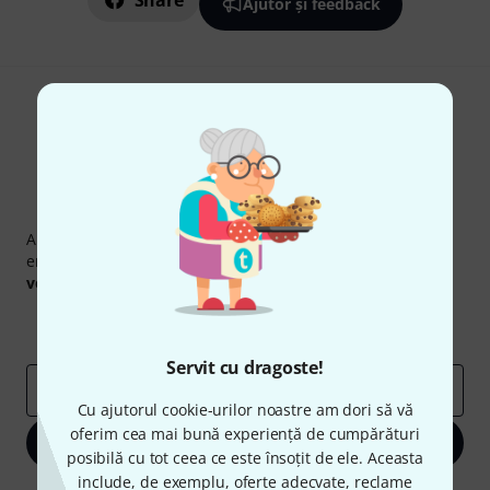
Share
Ajutor și feedback
Newsletter Thomann
Abonați-vă la buletinul informativ Thomann în limba
engleză și, cu puțin noroc, puteți câștiga unul dintre
50
voucherele
în valoare de
50 €
fiecare!
Contribuții inspiraționale
Oferte
Perspectivele Thomann
Servit cu dragoste!
adresă de email
*
Cu ajutorul cookie-urilor noastre am dori să vă
oferim cea mai bună experiență de cumpărături
Înscrie-te acum
posibilă cu tot ceea ce este însoțit de ele. Aceasta
include, de exemplu, oferte adecvate, reclame