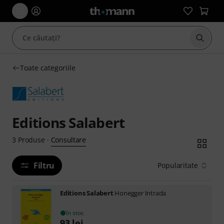
Începe
Toate categoriile
Editions Salabert
Consultare
3
Produse
·
Filtru
Popularitate
Editions Salabert
Honegger Intrada
în stoc
93
lei