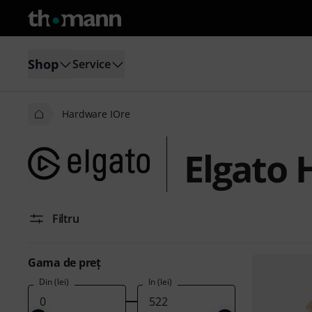
Shop
Service
Hardware IOre
Elgato 
Filtru
Gama de preţ
Din (lei)
În (lei)