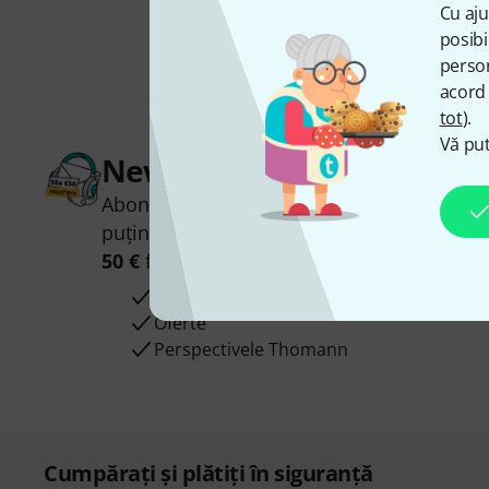
Cu aju
posibi
person
acord 
tot
).
Vă put
Newsletter Thomann
Abonați-vă la buletinul informativ Thoman
puțin noroc, puteți câștiga unul dintre
50 
50 €
fiecare!
Contribuții inspiraționale
Oferte
Perspectivele Thomann
Cumpărați și plătiți în siguranță