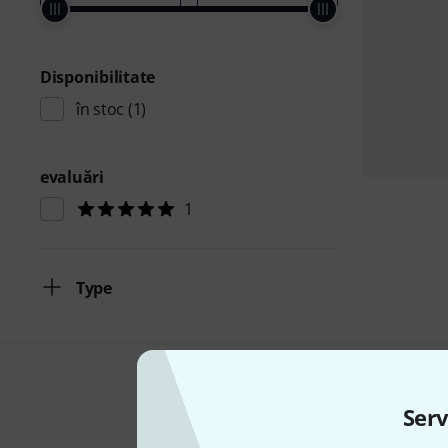
Disponibilitate
în stoc
(1)
evaluări
1
Type
Serv