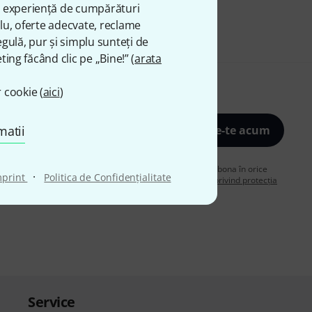
ă experiență de cumpărături
plu, oferte adecvate, reclame
gulă, pur și simplu sunteți de
ting făcând clic pe „Bine!” (
arata
 cookie (
aici
)
matii
Înscrie-te acum
de acord să primiți publicitate prin e-mail. Vă puteți dezabona în orice
·
mprint
Politica de Confidenţialitate
are despre buletinul informativ în
regulamentul nostru privind protecția
Service