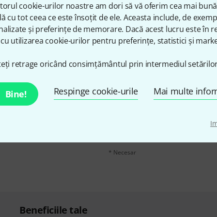
Share
Ajutor și feedback
torul cookie-urilor noastre am dori să vă oferim cea mai bun
lă cu tot ceea ce este însoțit de ele. Aceasta include, de exem
alizate și preferințe de memorare. Dacă acest lucru este în re
cu utilizarea cookie-urilor pentru preferințe, statistici și marke
eți retrage oricând consimțământul prin intermediul setărilor
n în limba engleză și, cu
Respinge cookie-urile
adresă de email
Mai multe infor
*
Bine!
voucherele
în valoare de
Făcând clic pe „Înscrie-te acum”, sunteți 
I
moment. Puteți găsi informații supliment
datelor
.
* Necesar
Beneficiile tale