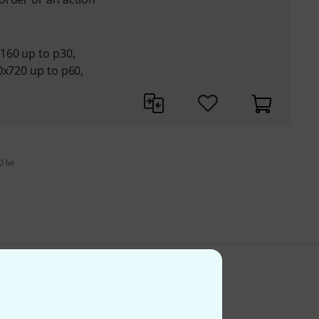
160 up to p30,
0x720 up to p60,
 lei