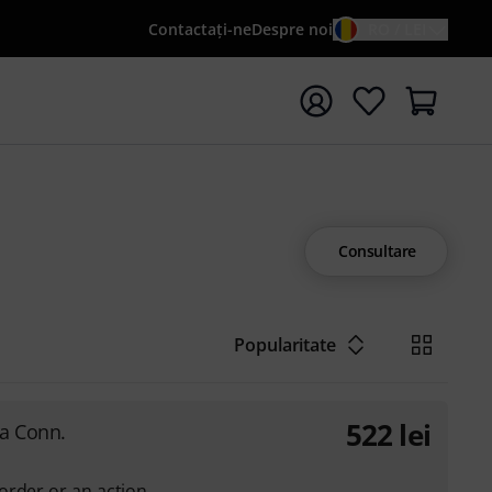
Contactaţi-ne
Despre noi
RO / LEI
peți căutarea cu termenul de căutare {searchTerm}
Consultare
Popularitate
522
lei
a Conn.
order or an action