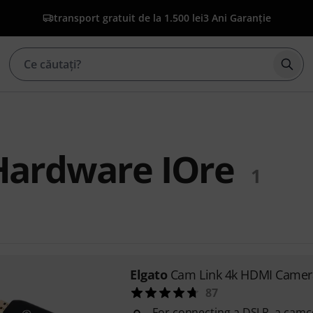
transport gratuit de la 1.500 lei
3 Ani Garanție
Înce
Hardware IOre
1
Elgato
Cam Link 4k HDMI Camer
87
For connecting a DSLR, a camc