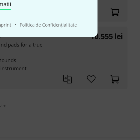
 instrument
matii
·
mprint
Politica de Confidenţialitate
10.555
lei
l
nd pads for a true
 sounds
 instrument
 lei