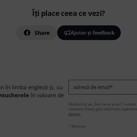
Îți place ceea ce vezi?
Share
Ajutor și feedback
n în limba engleză și, cu
adresă de email
*
voucherele
în valoare de
Făcând clic pe „Înscrie-te acum”, sunteți 
moment. Puteți găsi informații supliment
datelor
.
* Necesar