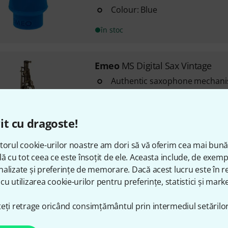
Colour: Blue
în stoc
Emeo
MS Digital Sax Vintage
Authentic saxophone mechan
Built-in sound module with 20
Can be played as a standalone
it cu dragoste!
Disponibil in 1–2 Saptamani
torul cookie-urilor noastre am dori să vă oferim cea mai bun
lă cu tot ceea ce este însoțit de ele. Aceasta include, de exem
alizate și preferințe de memorare. Dacă acest lucru este în re
Emeo
MS Digital Sax Classic Gol
cu utilizarea cookie-urilor pentru preferințe, statistici și marke
Authentic saxophone springs a
playing feel
eți retrage oricând consimțământul prin intermediul setărilor
Built-in sound module with 20