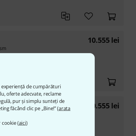
10.555
lei
ism
 sounds
 instrument
ă experiență de cumpărături
plu, oferte adecvate, reclame
gulă, pur și simplu sunteți de
10.555
lei
d
ting făcând clic pe „Bine!” (
arata
nd pads for a true
 cookie (
aici
)
 sounds