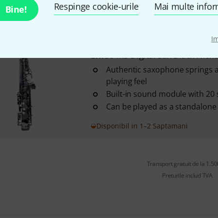
Can be played as a standalone
Respinge cookie-urile
Mai multe infor
Bine!
Disponibil in 1–2 Saptamani
I
Emeo
MS Digital Sax Black Nicke
Authentic saxophone springs a
playing feel
Built-in sound module with 20
Can be played as a standalone
Disponibil in 1–2 Saptamani
Transport gratuit de la 1.500
Preturile includ TVA