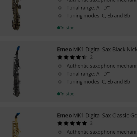
Tonal range: A - D''''
Tuning modes: C, Eb and Bb
în stoc
Emeo
MK1 Digital Sax Black Nick
2
Authentic saxophone mechan
Tonal range: A - D''''
Tuning modes: C, Eb and Bb
în stoc
Emeo
MK1 Digital Sax Classic G
3
Authentic saxophone mechan