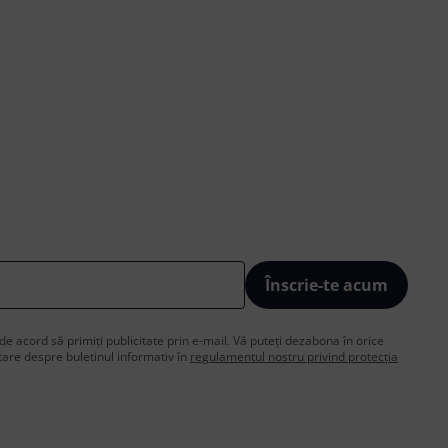
Înscrie-te acum
de acord să primiți publicitate prin e-mail. Vă puteți dezabona în orice
are despre buletinul informativ în
regulamentul nostru privind protecția