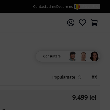
Contactaţi-ne
Despre noi
RO / LEI
peți căutarea cu termenul de căutare {searchTerm}
Consultare
Popularitate
9.499
lei
ism