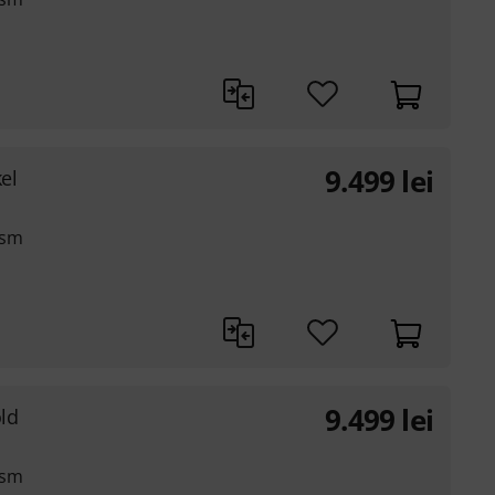
9.499
lei
el
ism
9.499
lei
old
ism