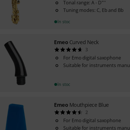
Tonal range: A - D''''
Tuning modes: C, Eb and Bb
în stoc
Emeo
Curved Neck
3
For Emo digital saxophone
Suitable for instruments man
în stoc
Emeo
Mouthpiece Blue
2
For Emo digital saxophone
Suitable for instruments man