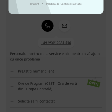
·
Imprint
Politica de Confidenţialitate
Serviciul Clienți România
+49-9546-9223-530
Personalul nostru de la service e aici pentru a vă ajuta
cu orice problemă
Pregătiți număr client
Ore de Program (CEST - Ora de vară
din Europa Centrală)
Solicită să fii contactat