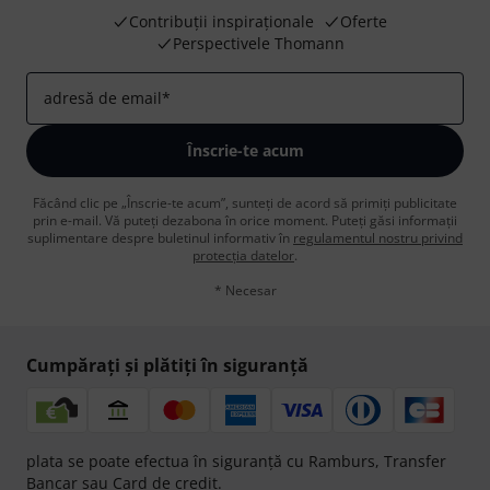
Contribuții inspiraționale
Oferte
Perspectivele Thomann
adresă de email
*
Înscrie-te acum
Făcând clic pe „Înscrie-te acum”, sunteți de acord să primiți publicitate
prin e-mail. Vă puteți dezabona în orice moment. Puteți găsi informații
suplimentare despre buletinul informativ în
regulamentul nostru privind
protecția datelor
.
* Necesar
Cumpărați și plătiți în siguranță
plata se poate efectua în siguranță cu Ramburs, Transfer
Bancar sau Card de credit.