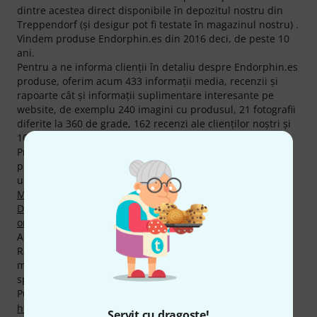
dintre acestea direct disponibile în depozitul nostru din
Treppendorf (şi desigur pot fi testate în magazinul nostru) .
Vindem produse Endorphin.es din 2016 deci, de peste 10
ani.
Pentru a ne informa clienţii în detaliu despre Endorphin.es
produse, oferim acum 433 informaţii media, recenzii şi
rapoarte cât şi informaţii suplimentare interesante pe
website, de exemplu 240 imagini cu produsul, 21 fotografii
diferite la 360 de grade, 162 recenzi ale clienţilor noştri şi
10 rapoarte ale testelor din reviste (în limbi diferite).
Printre cele mai vândute mărci ale noastre se numără 6
produse Endorphin.es în acest moment de ex. din
următoarele categorii de produse
Procesoare Multi Efect
,
Module Tobe
,
Pedale de Volum şi de Expresie
,
Module
Distorsiune, Waveshaper
,
Module Efecte
şi
Sisteme all-in-
one modulare
.
Acordăm deasemenea pentru produsele Endorphin.es,
Rambursarea Banilor în 30 de Zile, 3 ani garanţie cât şi
multe alte servicii cum ar fi asistenţa pe site asigurată de
specialişti calificaţi,etc.
Puteți găsi mai multe informații despre producător pe
http://endorphin.es
Servit cu dragoste!