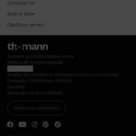
Contactaţi-ne
Walk-in Store
Clasificare servicii
Termeni şi Condiţii
/
Datele Firmei
Politica de Confidenţialitate
Setări cookie
Dreptul de reziliere al contractului pentru consumator
Comanda / incheierea comenzii
Garanție
Declarație de accesibilitate
Rezilierea contractului