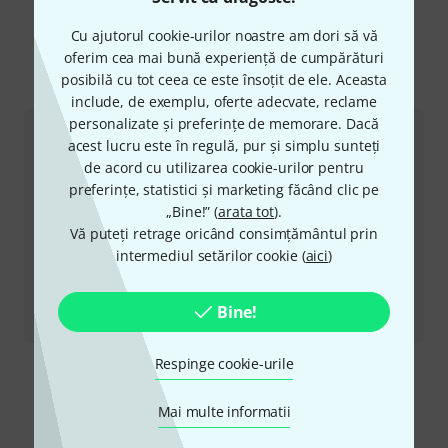
Cu ajutorul cookie-urilor noastre am dori să vă
oferim cea mai bună experiență de cumpărături
Mai mult despre Endorphin.es
posibilă cu tot ceea ce este însoțit de ele. Aceasta
include, de exemplu, oferte adecvate, reclame
personalizate și preferințe de memorare. Dacă
acest lucru este în regulă, pur și simplu sunteți
de acord cu utilizarea cookie-urilor pentru
preferințe, statistici și marketing făcând clic pe
„Bine!” (
arata tot
).
Vă puteți retrage oricând consimțământul prin
intermediul setărilor cookie (
aici
)
Recenzii
Bine!
Golden Master
Respinge cookie-urile
Mai multe informatii
Ne puteți contacta astfel