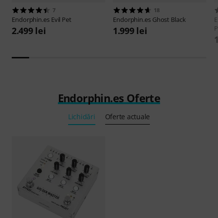
7
18
Endorphin.es
Evil Pet
Endorphin.es
Ghost Black
E
P
2.499 lei
1.999 lei
1
Endorphin.es Oferte
Lichidări
Oferte actuale