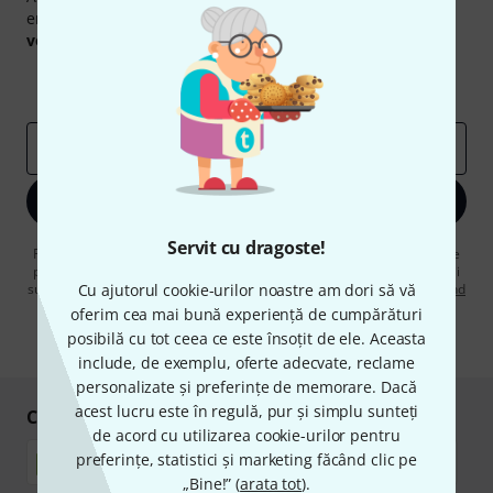
engleză și, cu puțin noroc, puteți câștiga unul dintre
50
voucherele
în valoare de
50 €
fiecare!
Contribuții inspiraționale
Oferte
Perspectivele Thomann
adresă de email
*
Înscrie-te acum
Servit cu dragoste!
Făcând clic pe „Înscrie-te acum”, sunteți de acord să primiți publicitate
prin e-mail. Vă puteți dezabona în orice moment. Puteți găsi informații
suplimentare despre buletinul informativ în
Cu ajutorul cookie-urilor noastre am dori să vă
regulamentul nostru privind
protecția datelor
.
oferim cea mai bună experiență de cumpărături
posibilă cu tot ceea ce este însoțit de ele. Aceasta
* Necesar
include, de exemplu, oferte adecvate, reclame
personalizate și preferințe de memorare. Dacă
acest lucru este în regulă, pur și simplu sunteți
Cumpărați și plătiți în siguranță
de acord cu utilizarea cookie-urilor pentru
preferințe, statistici și marketing făcând clic pe
„Bine!” (
arata tot
).