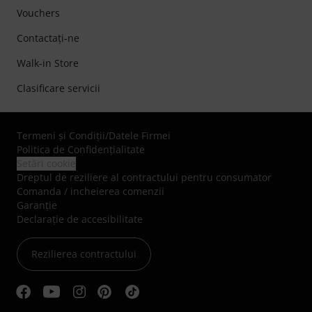
Vouchers
Contactaţi-ne
Walk-in Store
Clasificare servicii
Termeni şi Condiţii
/
Datele Firmei
Politica de Confidenţialitate
Setări cookie
Dreptul de reziliere al contractului pentru consumator
Comanda / incheierea comenzii
Garanție
Declarație de accesibilitate
Rezilierea contractului