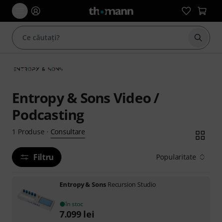
Începe
Entropy & Sons Video /
Podcasting
Consultare
1
Produse
·
Filtru
Popularitate
Entropy & Sons
Recursion Studio
în stoc
7.099
lei