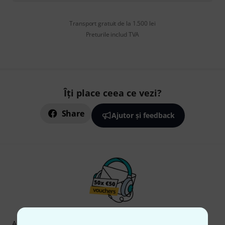
Transport gratuit de la 1.500 lei
Preturile includ TVA
Îți place ceea ce vezi?
Share
Ajutor și feedback
Newsletter Thomann
Abonați-vă la buletinul informativ Thomann în limba