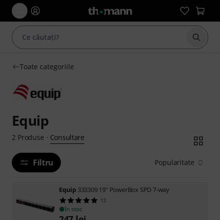
Începe
Toate categoriile
Equip
Consultare
2
Produse
·
Filtru
Popularitate
Equip
333309 19" PowerBox SPD 7-way
12
în stoc
247
lei