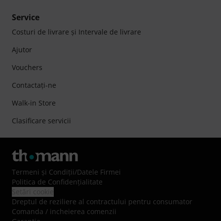
Service
Costuri de livrare şi Intervale de livrare
Ajutor
Vouchers
Contactaţi-ne
Walk-in Store
Clasificare servicii
Termeni şi Condiţii
/
Datele Firmei
Politica de Confidenţialitate
Setări cookie
Dreptul de reziliere al contractului pentru consumator
Comanda / incheierea comenzii