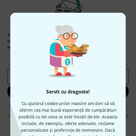
Newsletter Thomann
Abonați-vă la buletinul informativ Thomann în limba
engleză și, cu puțin noroc, puteți câștiga unul dintre
50
voucherele
în valoare de
50 €
fiecare!
Contribuții inspiraționale
Oferte
Perspectivele Thomann
adresă de email
*
Servit cu dragoste!
Înscrie-te acum
Cu ajutorul cookie-urilor noastre am dori să vă
Făcând clic pe „Înscrie-te acum”, sunteți de acord să primiți publicitate
oferim cea mai bună experiență de cumpărături
prin e-mail. Vă puteți dezabona în orice moment. Puteți găsi informații
suplimentare despre buletinul informativ în
regulamentul nostru privind
posibilă cu tot ceea ce este însoțit de ele. Aceasta
protecția datelor
.
include, de exemplu, oferte adecvate, reclame
personalizate și preferințe de memorare. Dacă
* Necesar