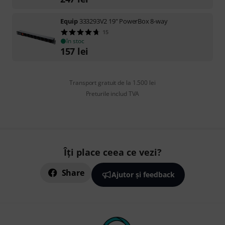
Equip
333293V2 19" PowerBox 8-way
15
în stoc
157
lei
Transport gratuit de la 1.500 lei
Preturile includ TVA
Îți place ceea ce vezi?
Share
Ajutor și feedback