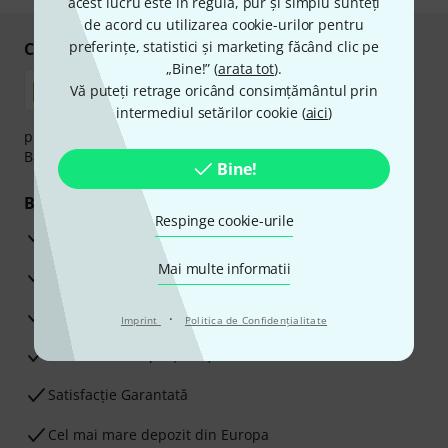
acest lucru este în regulă, pur și simplu sunteți
de acord cu utilizarea cookie-urilor pentru
preferințe, statistici și marketing făcând clic pe
Cumpărați și plătiți în siguranță
„Bine!” (
arata tot
).
Vă puteți retrage oricând consimțământul prin
intermediul setărilor cookie (
aici
)
plata se poate efectua în siguranță cu Ramburs, Transfer
Bancar sau Card de credit.
Bine!
Beneficiile tale
Respinge cookie-urile
3 Ani Garanție Thomann
Mai multe informatii
Garanţia returnării banilor în 30 de zile
Service Reparații
·
Imprint
Politica de Confidenţialitate
Sfaturi de la experții noștri
Satisfacție Garantată
Cel mai mare depozit din Europa