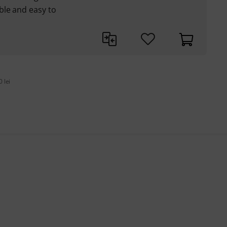
ble and easy to
 lei