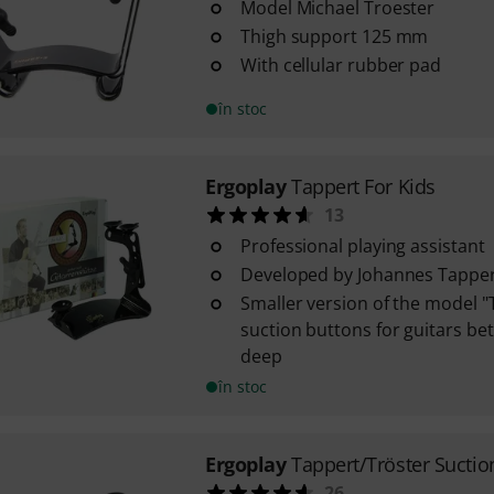
Model Michael Troester
Thigh support 125 mm
With cellular rubber pad
în stoc
Ergoplay
Tappert For Kids
13
Professional playing assistant
Developed by Johannes Tappe
Smaller version of the model "
suction buttons for guitars b
deep
în stoc
Ergoplay
Tappert/Tröster Sucti
26