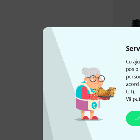
Serv
Cu aju
posibi
person
acord 
tot
).
Vă put