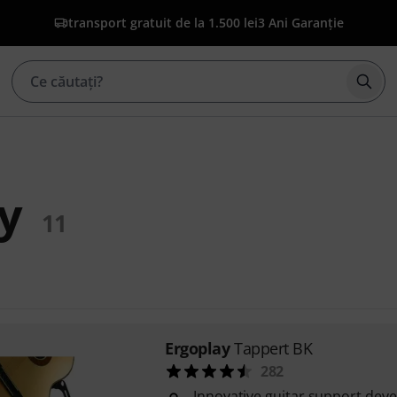
transport gratuit de la 1.500 lei
3 Ani Garanție
Înce
y
11
Ergoplay
Tappert BK
282
Innovative guitar support dev