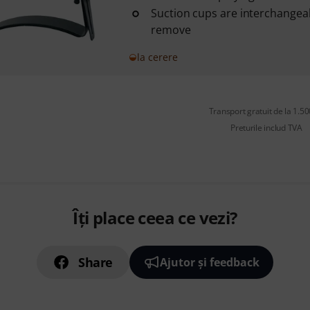
Suction cups are interchangea
remove
la cerere
Transport gratuit de la 1.500
Preturile includ TVA
Îți place ceea ce vezi?
Share
Ajutor și feedback