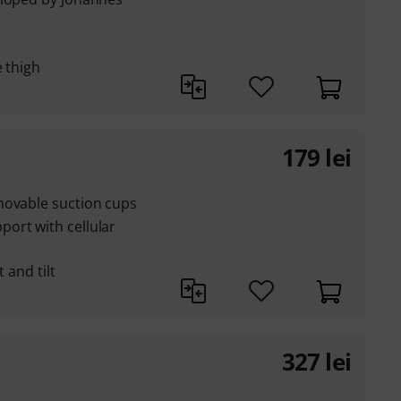
e thigh
179
lei
movable suction cups
ort with cellular
 and tilt
327
lei