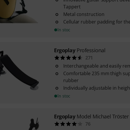
Tappert
Metal construction
Cellular rubber padding for th
în stoc
Ergoplay
Professional
271
Interchangeable and easily re
Comfortable 235 mm thigh supp
rubber
Individually adjustable in height
în stoc
Ergoplay
Model Michael Tröster
76