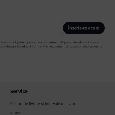
Înscrie-te acum
de acord să primiți publicitate prin e-mail. Vă puteți dezabona în orice
are despre buletinul informativ în
regulamentul nostru privind protecția
Service
Costuri de livrare şi Intervale de livrare
Ajutor