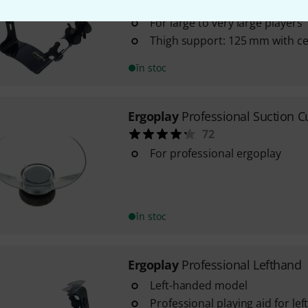
Lefthand version
For large to very large players
Thigh support: 125 mm with cel
în stoc
Ergoplay
Professional Suction C
72
For professional ergoplay
în stoc
Ergoplay
Professional Lefthand
Left-handed model
Professional playing aid for le