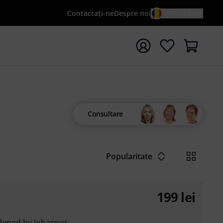
Contactaţi-ne
Despre noi
RO / LEI
peți căutarea cu termenul de căutare {searchTerm}
Consultare
Popularitate
199
lei
eloped by Johannes