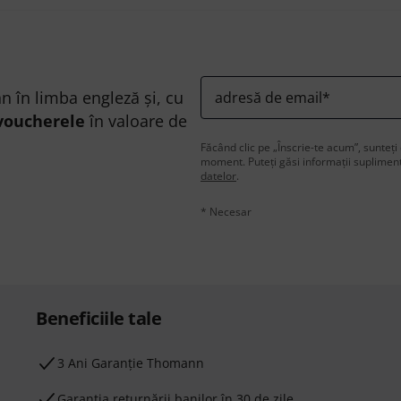
n în limba engleză și, cu
adresă de email
*
voucherele
în valoare de
Făcând clic pe „Înscrie-te acum”, sunteți 
moment. Puteți găsi informații supliment
datelor
.
* Necesar
Beneficiile tale
3 Ani Garanție Thomann
Garanţia returnării banilor în 30 de zile