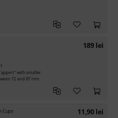
189
lei
rt
Tappert" with smaller
etween 72 and 87 mm
11,90
lei
on Cups