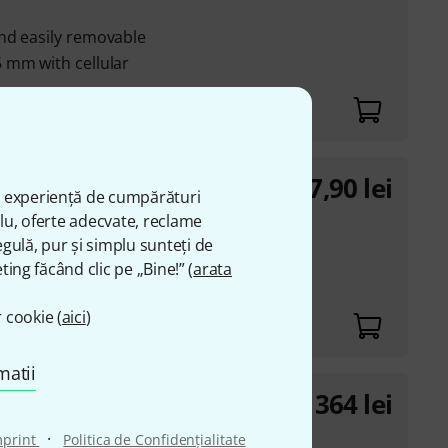
nd easily removable
 mm with cellular
7,90
lei
ă experiență de cumpărături
plu, oferte adecvate, reclame
ying helper
gulă, pur și simplu sunteți de
ting făcând clic pe „Bine!” (
arata
 cookie (
aici
)
matii
364
lei
 Lefthand
·
mprint
Politica de Confidenţialitate