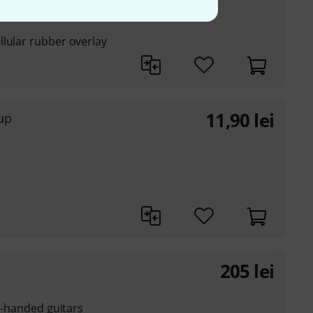
lular rubber overlay
11,90
lei
up
205
lei
ft-handed guitars