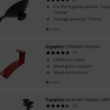
For the Ergoplay models "Tapp
Tröster"
Package quantity: 1 Pieces
în stoc
Ergoplay
Childrens Version
19
Children's model
Novel guitar support
Metal construction
în stoc
Ergoplay
Johannes Tappert Left
14