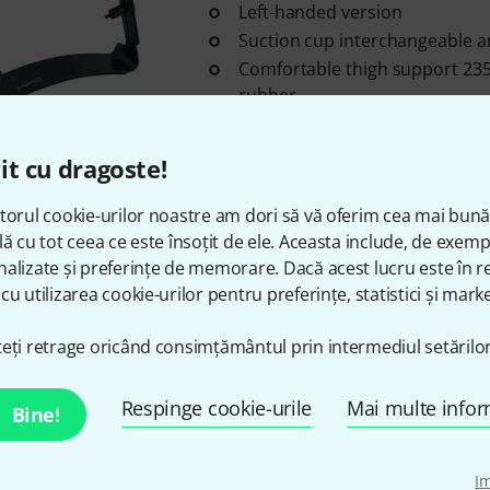
Left-handed version
Suction cup interchangeable a
Comfortable thigh support 235
rubber
în stoc
it cu dragoste!
Ergoplay
Protection Film
torul cookie-urilor noastre am dori să vă oferim cea mai bun
18
lă cu tot ceea ce este însoțit de ele. Aceasta include, de exem
For the use of the Ergoplay pla
alizate și preferințe de memorare. Dacă acest lucru este în re
Shipping quantity: 1 Piece
cu utilizarea cookie-urilor pentru preferințe, statistici și marke
eți retrage oricând consimțământul prin intermediul setărilor
în stoc
Respinge cookie-urile
Mai multe infor
Bine!
Ergoplay
Model Michael Tröster
4
I