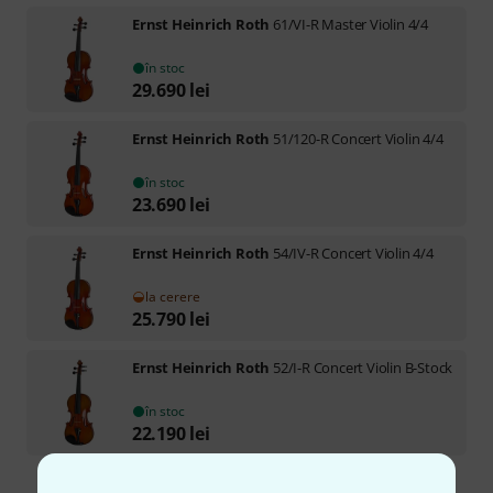
Ernst Heinrich Roth
61/VI-R Master Violin 4/4
în stoc
29.690
lei
Ernst Heinrich Roth
51/120-R Concert Violin 4/4
în stoc
23.690
lei
Ernst Heinrich Roth
54/IV-R Concert Violin 4/4
la cerere
25.790
lei
Ernst Heinrich Roth
52/I-R Concert Violin B-Stock
în stoc
22.190
lei