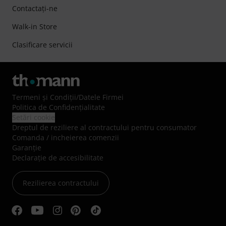
Contactaţi-ne
Walk-in Store
Clasificare servicii
Termeni şi Condiţii
/
Datele Firmei
Politica de Confidenţialitate
Setări cookie
Dreptul de reziliere al contractului pentru consumator
Comanda / incheierea comenzii
Garanție
Declarație de accesibilitate
Rezilierea contractului