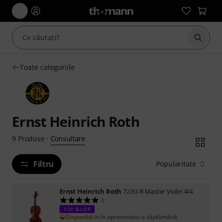
Începe
Toate categoriile
Ernst Heinrich Roth
Consultare
9
Produse
·
Filtru
Popularitate
Ernst Heinrich Roth
72/XI-R Master Violin 4/4
2
TOP SELLER
Disponibil in în aproximativ o săptămână