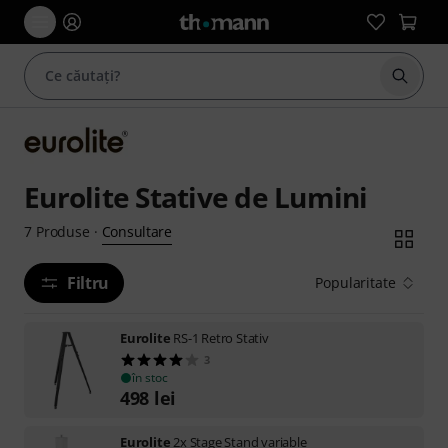
Începe
Eurolite Stative de Lumini
Consultare
7
Produse
·
Filtru
Popularitate
Eurolite
RS-1 Retro Stativ
3
în stoc
498
lei
Eurolite
2x Stage Stand variable