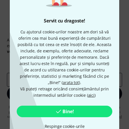
Servit cu dragoste!
Cu ajutorul cookie-urilor noastre am dori să vă
Newsletter Thomann
oferim cea mai bună experiență de cumpărături
Abonați-vă la buletinul informativ Thomann în limba
posibilă cu tot ceea ce este însoțit de ele. Aceasta
engleză și, cu puțin noroc, puteți câștiga unul dintre
50
include, de exemplu, oferte adecvate, reclame
voucherele
în valoare de
50 €
fiecare!
personalizate și preferințe de memorare. Dacă
Contribuții inspiraționale
Oferte
acest lucru este în regulă, pur și simplu sunteți
Perspectivele Thomann
de acord cu utilizarea cookie-urilor pentru
preferințe, statistici și marketing făcând clic pe
adresă de email
*
„Bine!” (
arata tot
).
Vă puteți retrage oricând consimțământul prin
Înscrie-te acum
intermediul setărilor cookie (
aici
)
Făcând clic pe „Înscrie-te acum”, sunteți de acord să primiți publicitate
Bine!
prin e-mail. Vă puteți dezabona în orice moment. Puteți găsi informații
suplimentare despre buletinul informativ în
regulamentul nostru privind
protecția datelor
.
Respinge cookie-urile