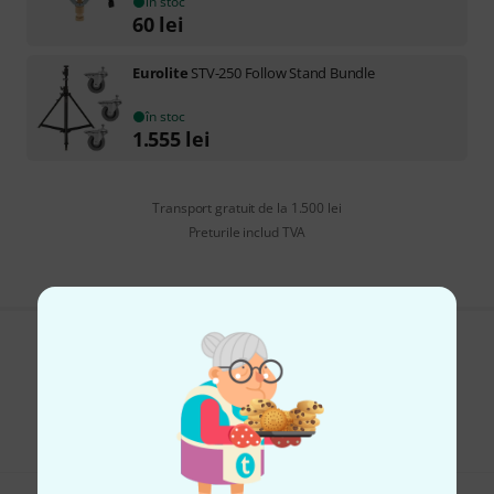
în stoc
60
lei
Eurolite
STV-250 Follow Stand Bundle
în stoc
1.555
lei
Transport gratuit de la 1.500 lei
Preturile includ TVA
Îți place ceea ce vezi?
Share
Ajutor și feedback