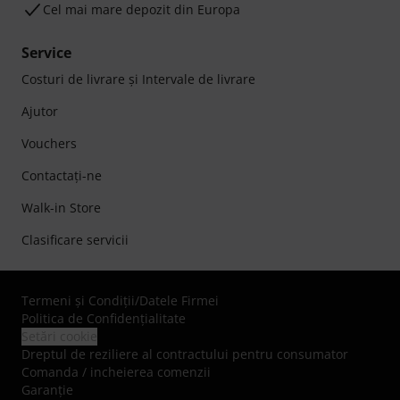
Cel mai mare depozit din Europa
Service
Costuri de livrare şi Intervale de livrare
Ajutor
Vouchers
Contactaţi-ne
Walk-in Store
Clasificare servicii
Termeni şi Condiţii
/
Datele Firmei
Politica de Confidenţialitate
Setări cookie
Dreptul de reziliere al contractului pentru consumator
Comanda / incheierea comenzii
Garanție