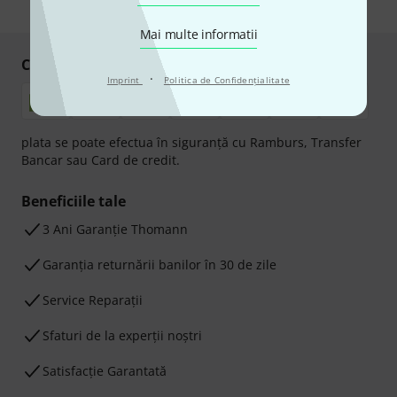
* Necesar
Mai multe informatii
Cumpărați și plătiți în siguranță
·
Imprint
Politica de Confidenţialitate
plata se poate efectua în siguranță cu Ramburs, Transfer
Bancar sau Card de credit.
Beneficiile tale
3 Ani Garanție Thomann
Garanţia returnării banilor în 30 de zile
Service Reparații
Sfaturi de la experții noștri
Satisfacție Garantată