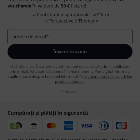
voucherele
în valoare de
50 €
fiecare!
Contribuții inspiraționale
Oferte
Perspectivele Thomann
adresă de email
*
Înscrie-te acum
Făcând clic pe „Înscrie-te acum”, sunteți de acord să primiți publicitate
prin e-mail. Vă puteți dezabona în orice moment. Puteți găsi informații
suplimentare despre buletinul informativ în
regulamentul nostru privind
protecția datelor
.
* Necesar
Cumpărați și plătiți în siguranță