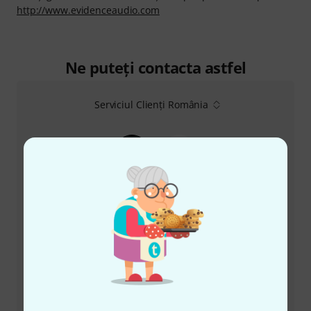
http://www.evidenceaudio.com
Ne puteți contacta astfel
Serviciul Clienți România
+49-9546-9223-530
Personalul nostru de la service e aici pentru a vă ajuta
cu orice problemă
Pregătiți număr client