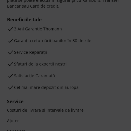
plata se poate efectua în siguranță cu Ramburs, Transfer
Bancar sau Card de credit.
Beneficiile tale
3 Ani Garanție Thomann
Garanţia returnării banilor în 30 de zile
Service Reparații
Sfaturi de la experții noștri
Satisfacție Garantată
Cel mai mare depozit din Europa
Service
Costuri de livrare şi Intervale de livrare
Ajutor