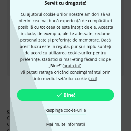
Ore de Program (CEST - Ora de vară
Servit cu dragoste!
din Europa Centrală)
Cu ajutorul cookie-urilor noastre am dori să vă
oferim cea mai bună experiență de cumpărături
Solicită să fii contactat
posibilă cu tot ceea ce este însoțit de ele. Aceasta
include, de exemplu, oferte adecvate, reclame
Alte moduri de a ne contacta
personalizate și preferințe de memorare. Dacă
acest lucru este în regulă, pur și simplu sunteți
Returnează produs
de acord cu utilizarea cookie-urilor pentru
preferințe, statistici și marketing făcând clic pe
Toate contactele
„Bine!” (
arata tot
).
Vă puteți retrage oricând consimțământul prin
intermediul setărilor cookie (
aici
)
Bine!
Descoperă mai mult
Respinge cookie-urile
Cabluri &#351;i Mufe
Cabluri Patch
Cabluri de Instrumente
Mai multe informatii
Cabluri pt. Boxe