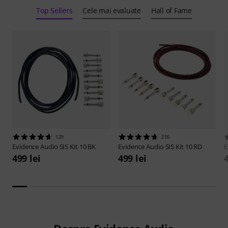
Top Sellers
Cele mai evaluate
Hall of Fame
129
316
Evidence Audio
SIS Kit 10 BK
Evidence Audio
SIS Kit 10 RD
E
499 lei
499 lei
4