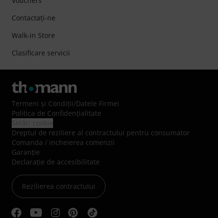
Vouchers
Contactaţi-ne
Walk-in Store
Clasificare servicii
Termeni şi Condiţii
/
Datele Firmei
Politica de Confidenţialitate
Setări cookie
Dreptul de reziliere al contractului pentru consumator
Comanda / incheierea comenzii
Garanție
Declarație de accesibilitate
Rezilierea contractului