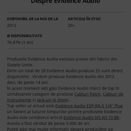
Despre Evidence Audio
DISPONIBIL DE LA NOI DE LA
ARTICOLE ÎN STOC
2012
20+
Ø DISPONIBILITATE
76.87% (1 An)
Produsele Evidence Audio exclusiv provin din fabrici din
Statele Unite.
Dintr-un total de 28 Evidence Audio produse 25 sunt direct
disponibile . Vindem produse Evidence Audio din 2012
deci, de peste 14 ani.
În acest moment veţi găsi Evidence Audio mărci de top în
următoarele categorii de produse
Cabluri Patch
,
Cabluri de
Instrumente
şi
Jack-uri (6,3mm)
.
Top seller-ul actual este
Evidence Audio ESP-RA-S 1/4" Plug
un favorit al tuturor timpurilor printre produsele Evidence
Audio este următorul articol
Evidence Audio SIS Kit 10 BK
.
Acesta a fost vândut de peste 5.000 de ori.
Puteți găsi mai multe informații despre producător pe