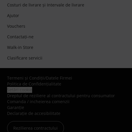
Costuri de livrare şi Intervale de livrare
Ajutor
Vouchers
Contactaţi-ne
Walk-in Store
Clasificare servicii
Termeni şi Condiţii
/
Datele Firmei
Politica de Confidenţialitate
Setări cookie
Dreptul de reziliere al contractului pentru consumator
Comanda / incheierea comenzii
Garanție
Declarație de accesibilitate
Rezilierea contractului