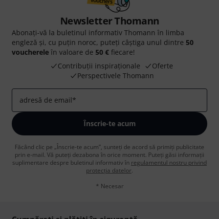
Newsletter Thomann
Abonați-vă la buletinul informativ Thomann în limba
engleză și, cu puțin noroc, puteți câștiga unul dintre
50
voucherele
în valoare de
50 €
fiecare!
Contribuții inspiraționale
Oferte
Perspectivele Thomann
adresă de email
*
Înscrie-te acum
Făcând clic pe „Înscrie-te acum”, sunteți de acord să primiți publicitate
prin e-mail. Vă puteți dezabona în orice moment. Puteți găsi informații
suplimentare despre buletinul informativ în
regulamentul nostru privind
protecția datelor
.
* Necesar