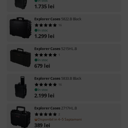
în stoc
1.735
lei
Explorer Cases
5822.B Black
16
în stoc
1.299
lei
Explorer Cases
5215HL.B
1
în stoc
679
lei
Explorer Cases
5833.B Black
16
în stoc
2.199
lei
Explorer Cases
2717HL.B
2
Disponibil in 4–5 Saptamani
389
lei