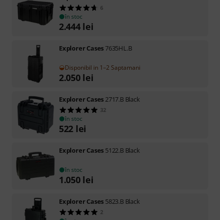
6
în stoc
2.444
lei
Explorer Cases
7635HL.B
Disponibil in 1–2 Saptamani
2.050
lei
Explorer Cases
2717.B Black
32
în stoc
522
lei
Explorer Cases
5122.B Black
în stoc
1.050
lei
Explorer Cases
5823.B Black
2