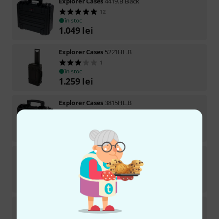
Explorer Cases
4419.B Black
12
în stoc
1.049
lei
Explorer Cases
5221HL.B
1
în stoc
1.259
lei
Explorer Cases
3815HL.B
3
în stoc
625
lei
Explorer Cases
TSA Digilock
în stoc
105
lei
Explorer Cases
4216HL.B