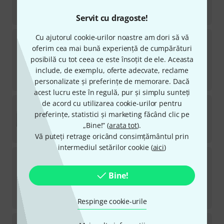
în stoc
818
lei
Servit cu dragoste!
Explorer Cases
7626HL.B B-Stock
Cu ajutorul cookie-urilor noastre am dori să vă
oferim cea mai bună experiență de cumpărături
în stoc
posibilă cu tot ceea ce este însoțit de ele. Aceasta
1.366
lei
include, de exemplu, oferte adecvate, reclame
-5%
30-prețul zilei
:
1.444
lei
personalizate și preferințe de memorare. Dacă
acest lucru este în regulă, pur și simplu sunteți
Explorer Cases
PANEXPL51
de acord cu utilizarea cookie-urilor pentru
preferințe, statistici și marketing făcând clic pe
2
în stoc
„Bine!” (
arata tot
).
184
lei
Vă puteți retrage oricând consimțământul prin
intermediul setărilor cookie (
aici
)
Explorer Cases
7635HL.B B-Stock
Bine!
în stoc
1.738
lei
-8%
30-prețul zilei
:
1.890
lei
Respinge cookie-urile
Explorer Cases
5823.B Black B-Stock