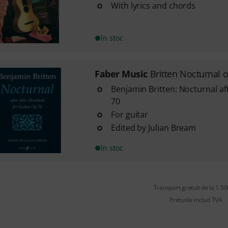
With lyrics and chords
în stoc
Faber Music
Britten Nocturnal 
Benjamin Britten: Nocturnal a
70
For guitar
Edited by Julian Bream
în stoc
Transport gratuit de la 1.500
Preturile includ TVA