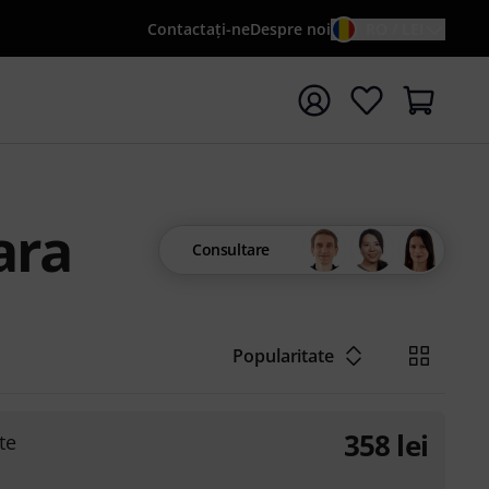
Contactaţi-ne
Despre noi
RO / LEI
peți căutarea cu termenul de căutare {searchTerm}
ara
Consultare
Popularitate
358
lei
te