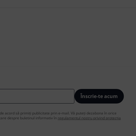
Înscrie-te acum
de acord să primiți publicitate prin e-mail. Vă puteți dezabona în orice
are despre buletinul informativ în
regulamentul nostru privind protecția