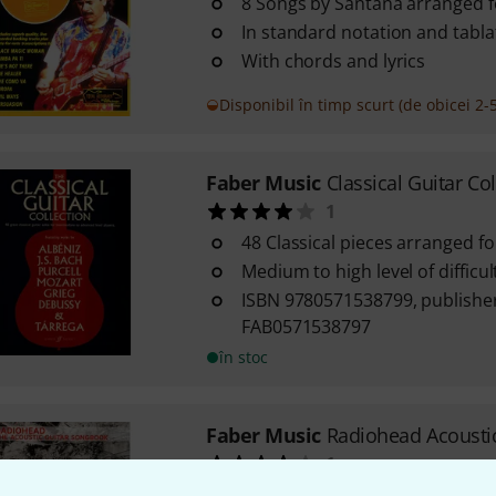
8 Songs by Santana arranged f
In standard notation and tabla
With chords and lyrics
Disponibil în timp scurt (de obicei 2-5
Faber Music
Classical Guitar Col
1
48 Classical pieces arranged fo
Medium to high level of difficul
ISBN 9780571538799, publisher
FAB0571538797
în stoc
Faber Music
Radiohead Acoustic
1
20 Songs