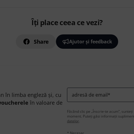
Îți place ceea ce vezi?
Share
Ajutor și feedback
n în limba engleză și, cu
adresă de email
*
voucherele
în valoare de
Făcând clic pe „Înscrie-te acum”, sunteți 
moment. Puteți găsi informații supliment
datelor
.
* Necesar