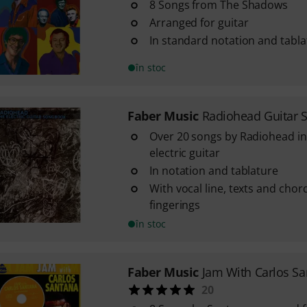
8 Songs from The Shadows
Arranged for guitar
In standard notation and tabla
în stoc
Faber Music
Radiohead Guitar 
Over 20 songs by Radiohead i
electric guitar
In notation and tablature
With vocal line, texts and chord
fingerings
în stoc
Faber Music
Jam With Carlos S
20