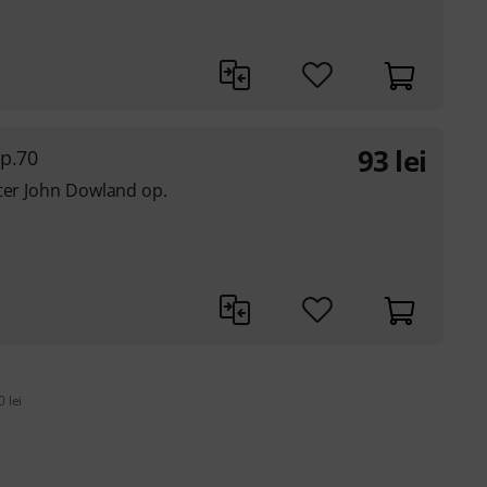
93
lei
op.70
fter John Dowland op.
 lei