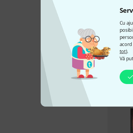
Serv
Cu aju
posibi
person
acord 
tot
).
Vă put