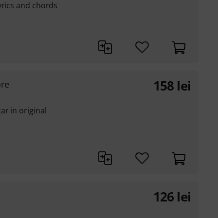
yrics and chords
158
lei
ore
r in original
126
lei