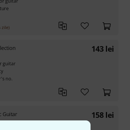
or guitar
ture
 zile)
143
lei
lection
r guitar
ty
's no.
158
lei
 Guitar