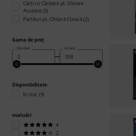
Cărţi cu Cântece pt. Chitare
Acustice
(3)
Partituri pt. Chitară Clasică
(2)
Gama de preţ
Din (lei)
În (lei)
Disponibilitate
în stoc
(9)
evaluări
4
2