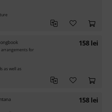
ture
158
lei
Songbook
n arrangements for
s as well as
158
lei
antana