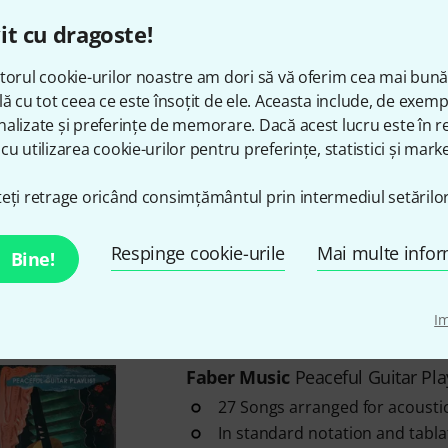
Arranged for acoustic guitar
it cu dragoste!
In notation and tablature
torul cookie-urilor noastre am dori să vă oferim cea mai bun
în stoc
lă cu tot ceea ce este însoțit de ele. Aceasta include, de exem
alizate și preferințe de memorare. Dacă acest lucru este în re
cu utilizarea cookie-urilor pentru preferințe, statistici și marke
Faber Music
Bowie Acoustic Gui
33 Songs by David Bowie
eți retrage oricând consimțământul prin intermediul setărilor
Arranged for acoustic guitar
In standard notation and tabla
Respinge cookie-urile
Mai multe infor
Bine!
în stoc
I
Faber Music
Peaceful Guitar Play
27 Songs arranged for acoustic
In standard notation and tabla