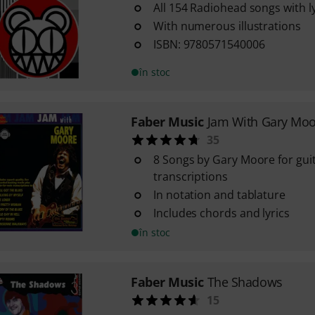
All 154 Radiohead songs with l
With numerous illustrations
ISBN: 9780571540006
în stoc
Faber Music
Jam With Gary Mo
35
8 Songs by Gary Moore for guita
transcriptions
In notation and tablature
Includes chords and lyrics
în stoc
Faber Music
The Shadows
15