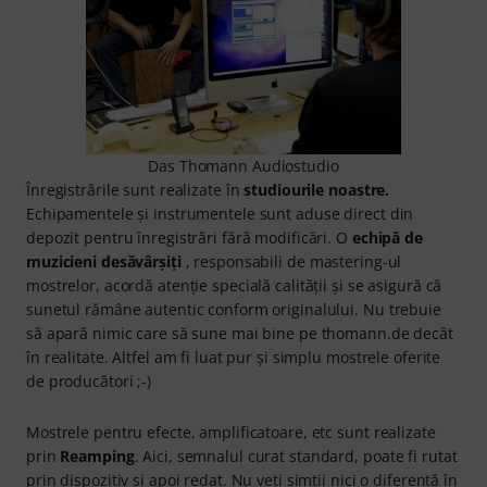
Das Thomann Audiostudio
Înregistrările sunt realizate în
studiourile noastre.
Echipamentele și instrumentele sunt aduse direct din
depozit pentru înregistrări fără modificări. O
echipă de
muzicieni desăvârșiți
, responsabili de mastering-ul
mostrelor, acordă atenție specială calității și se asigură că
sunetul rămâne autentic conform originalului. Nu trebuie
să apară nimic care să sune mai bine pe thomann.de decât
în realitate. Altfel am fi luat pur și simplu mostrele oferite
de producători ;-)
Mostrele pentru efecte, amplificatoare, etc sunt realizate
prin
Reamping
. Aici, semnalul curat standard, poate fi rutat
prin dispozitiv și apoi redat. Nu veți simții nici o diferență în