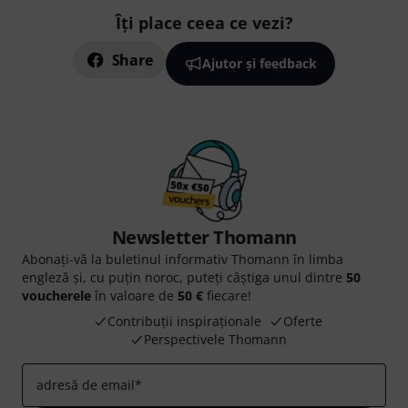
Îți place ceea ce vezi?
Share
Ajutor și feedback
Newsletter Thomann
Abonați-vă la buletinul informativ Thomann în limba
engleză și, cu puțin noroc, puteți câștiga unul dintre
50
voucherele
în valoare de
50 €
fiecare!
Contribuții inspiraționale
Oferte
Perspectivele Thomann
adresă de email
*