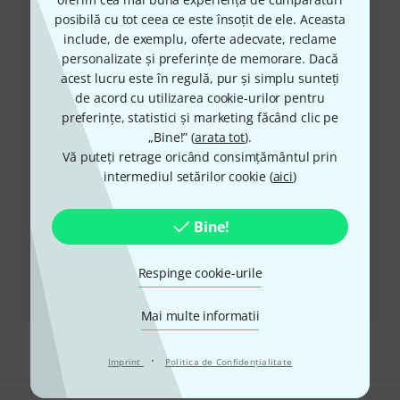
cu orice problemă
posibilă cu tot ceea ce este însoțit de ele. Aceasta
include, de exemplu, oferte adecvate, reclame
Pregătiți număr client
personalizate și preferințe de memorare. Dacă
acest lucru este în regulă, pur și simplu sunteți
Ore de Program (CEST - Ora de vară
de acord cu utilizarea cookie-urilor pentru
din Europa Centrală)
preferințe, statistici și marketing făcând clic pe
„Bine!” (
arata tot
).
Solicită să fii contactat
Vă puteți retrage oricând consimțământul prin
intermediul setărilor cookie (
aici
)
Alte moduri de a ne contacta
Bine!
Returnează produs
Respinge cookie-urile
Toate contactele
Mai multe informatii
·
Imprint
Politica de Confidenţialitate