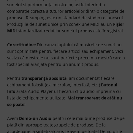
sunetul și performanța mostrelor, astfel oferind o
comparație corectă a tuturor articolelor dintr-o categorie de
produse. Reamping este un standard de studio recunoscut.
Producțiile de sunet unice prin conexiune MIDI au un
Fișier
MIDI
standardizat redat iar sunetul produs este înregistrat.
Corectitudine:
Din cauza faptului că mostrele de sunet nu
sunt optimizate pentru fiecare articol sau echipament, vezi
sesiza că mostrele nu sunt perfecte precum o mostră care a
fost special aranjată pentru un anumit produs.
Pentru
transparență absolută
, am documentat fiecare
echipament folosit (ex: microfon, interfață, etc.)
Butonul
Info
arată Audio-Player-ul fiecărui clip audio împreună cu
lista de echipamente utilizate.
Mai transparent de atât nu
se poate!
Avem
Demo-uri Audio
pentru cele mai bune produse de pe
piață din aproape toate grupele de produse. De la
acordeoane la sintetizatoare, le avem pe toate! Demo-urile