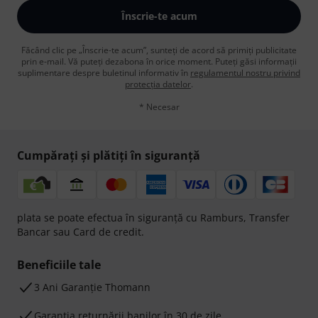
Înscrie-te acum
Făcând clic pe „Înscrie-te acum”, sunteți de acord să primiți publicitate
prin e-mail. Vă puteți dezabona în orice moment. Puteți găsi informații
suplimentare despre buletinul informativ în
regulamentul nostru privind
protecția datelor
.
* Necesar
Cumpărați și plătiți în siguranță
plata se poate efectua în siguranță cu Ramburs, Transfer
Bancar sau Card de credit.
Beneficiile tale
3 Ani Garanție Thomann
Garanţia returnării banilor în 30 de zile