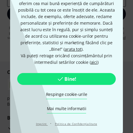
oferim cea mai bună experiență de cumpărături
posibilă cu tot ceea ce este însoțit de ele. Aceasta
Înscrie-te acum
include, de exemplu, oferte adecvate, reclame
personalizate și preferințe de memorare. Dacă
Făcând clic pe „Înscrie-te acum”, sunteți de acord să primiți publicitate
acest lucru este în regulă, pur și simplu sunteți
prin e-mail. Vă puteți dezabona în orice moment. Puteți găsi informații
de acord cu utilizarea cookie-urilor pentru
suplimentare despre buletinul informativ în
regulamentul nostru privind
preferințe, statistici și marketing făcând clic pe
protecția datelor
.
„Bine!” (
arata tot
).
* Necesar
Vă puteți retrage oricând consimțământul prin
intermediul setărilor cookie (
aici
)
Cumpărați și plătiți în siguranță
Bine!
Respinge cookie-urile
plata se poate efectua în siguranță cu Ramburs, Transfer
Bancar sau Card de credit.
Mai multe informatii
Beneficiile tale
·
Imprint
Politica de Confidenţialitate
3 Ani Garanție Thomann