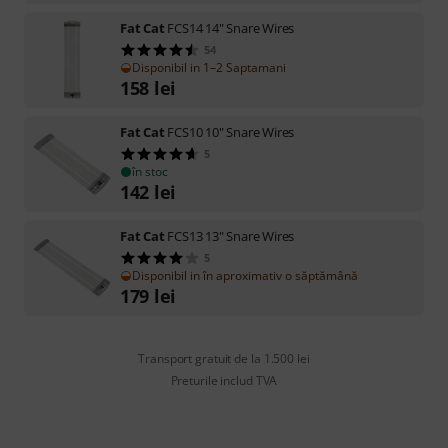
Fat Cat
FCS14 14" Snare Wires
54
Disponibil in 1–2 Saptamani
158
lei
Fat Cat
FCS10 10" Snare Wires
5
în stoc
142
lei
Fat Cat
FCS13 13" Snare Wires
5
Disponibil in în aproximativ o săptămână
179
lei
Transport gratuit de la 1.500 lei
Preturile includ TVA