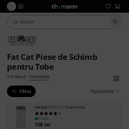
Începe
Fat Cat Piese de Schimb
pentru Tobe
Consultare
4
Produse
·
Filtru
Popularitate
Fat Cat
FCS12 12" Snare Wires
6
în stoc
158
lei