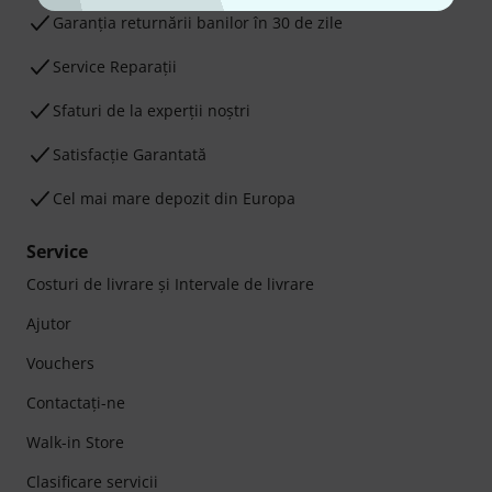
Garanţia returnării banilor în 30 de zile
Service Reparații
Sfaturi de la experții noștri
Satisfacție Garantată
Cel mai mare depozit din Europa
Service
Costuri de livrare şi Intervale de livrare
Ajutor
Vouchers
Contactaţi-ne
Walk-in Store
Clasificare servicii