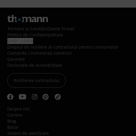
Termeni şi Condiţii
/
Datele Firmei
Politica de Confidenţialitate
Setări cookie
Dreptul de reziliere al contractului pentru consumator
Comanda / incheierea comenzii
Garanție
Declarație de accesibilitate
Rezilierea contractului
Despre noi
Cariere
Blog
Bazar
Sistem de avertizare