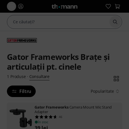
Începe
Gator Frameworks Brațe și
articulații pt. cinele
Consultare
1
Produse
·
Filtru
Popularitate
Gator Frameworks
Camera Mount Mic Stand
Adapter
46
în stoc
39
lei