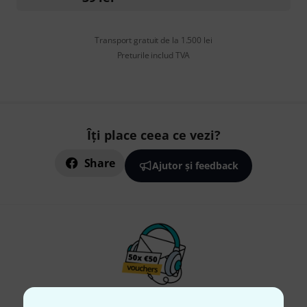
Transport gratuit de la 1.500 lei
Preturile includ TVA
Îți place ceea ce vezi?
Share
Ajutor și feedback
Newsletter Thomann