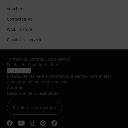
Vouchers
Contactaţi-ne
Walk-in Store
Clasificare servicii
Termeni şi Condiţii
/
Datele Firmei
Politica de Confidenţialitate
Setări cookie
Dreptul de reziliere al contractului pentru consumator
Comanda / incheierea comenzii
Garanție
Declarație de accesibilitate
Rezilierea contractului