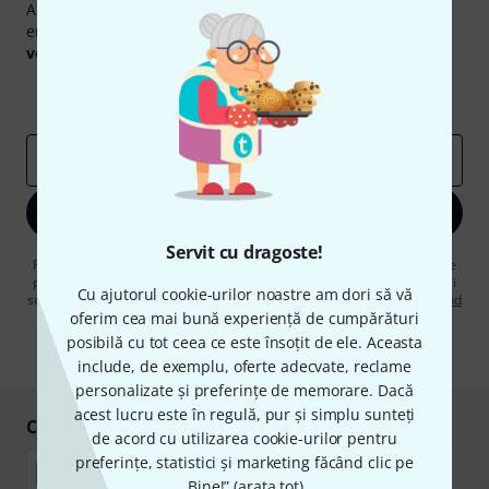
Abonați-vă la buletinul informativ Thomann în limba
engleză și, cu puțin noroc, puteți câștiga unul dintre
50
voucherele
în valoare de
50 €
fiecare!
Contribuții inspiraționale
Oferte
Perspectivele Thomann
adresă de email
*
Înscrie-te acum
Servit cu dragoste!
Făcând clic pe „Înscrie-te acum”, sunteți de acord să primiți publicitate
prin e-mail. Vă puteți dezabona în orice moment. Puteți găsi informații
Cu ajutorul cookie-urilor noastre am dori să vă
suplimentare despre buletinul informativ în
regulamentul nostru privind
oferim cea mai bună experiență de cumpărături
protecția datelor
.
posibilă cu tot ceea ce este însoțit de ele. Aceasta
* Necesar
include, de exemplu, oferte adecvate, reclame
personalizate și preferințe de memorare. Dacă
acest lucru este în regulă, pur și simplu sunteți
Cumpărați și plătiți în siguranță
de acord cu utilizarea cookie-urilor pentru
preferințe, statistici și marketing făcând clic pe
„Bine!” (
arata tot
).