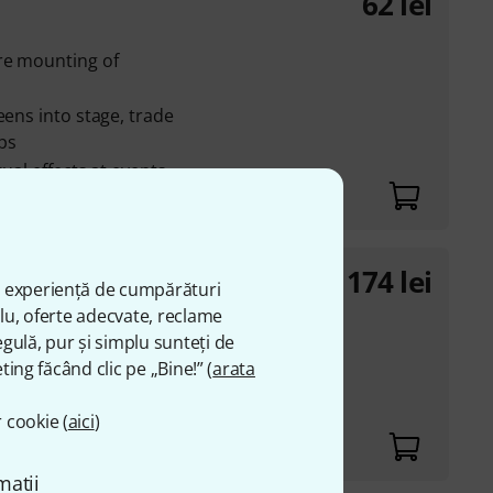
62
lei
re mounting of
eens into stage, trade
ps
ual effects at events
174
lei
250
ă experiență de cumpărături
plu, oferte adecvate, reclame
pipes with a diameter
gulă, pur și simplu sunteți de
ting făcând clic pe „Bine!” (
arata
 cookie (
250 mm
aici
)
matii