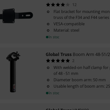
12
Flat bracket for mounting mon
truss of the F34 and F44 series
VESA-compatible
Material: steel
în stoc
Global Truss
Boom Arm 48-51/2
2
With welded-on half clamp for 
of 48 - 51 mm
Diameter boom arm: 50 mm
Usable length of boom arm: 
în stoc