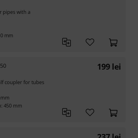
r pipes with a
450 mm
199
lei
450
f coupler for tubes
0 mm
m: 450 mm
237
lei