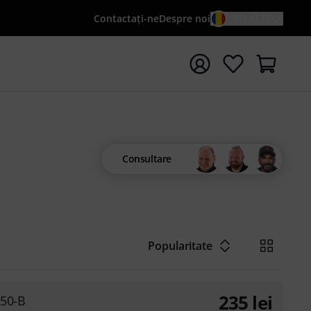
Contactaţi-ne
Despre noi
RO / LEI
peți căutarea cu termenul de căutare {searchTerm}
Consultare
Popularitate
235
lei
50-B