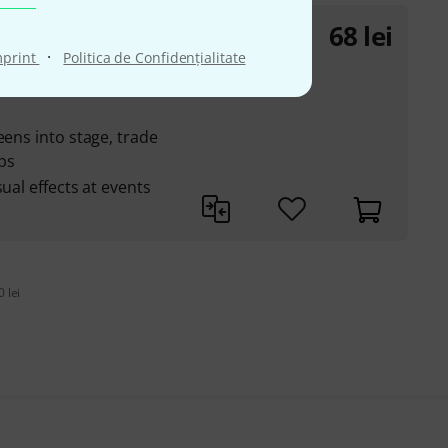
68
lei
·
mprint
Politica de Confidenţialitate
re mounting of
eens into stage, trade
ps
ual effects at events
 lei