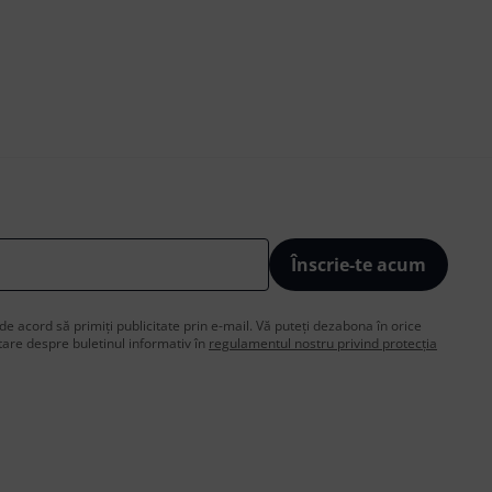
Înscrie-te acum
de acord să primiți publicitate prin e-mail. Vă puteți dezabona în orice
are despre buletinul informativ în
regulamentul nostru privind protecția