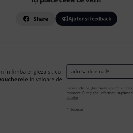
Share
Ajutor și feedback
n în limba engleză și, cu
adresă de email
*
voucherele
în valoare de
Făcând clic pe „Înscrie-te acum”, sunteți 
moment. Puteți găsi informații supliment
datelor
.
* Necesar