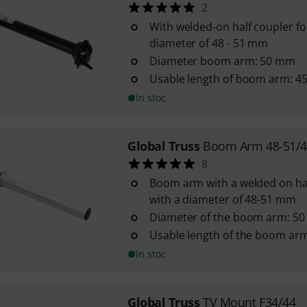
2
With welded-on half coupler fo
diameter of 48 - 51 mm
Diameter boom arm: 50 mm
Usable length of boom arm: 
în stoc
Global Truss
Boom Arm 48-51/
8
Boom arm with a welded on hal
with a diameter of 48-51 mm
Diameter of the boom arm: 5
Usable length of the boom ar
în stoc
Global Truss
TV Mount F34/44