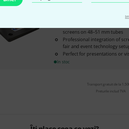
Global Truss
VMP100-B Black
3
I
Versatile VESA mount for secu
screens on 48–51 mm tubes
Professional integration of scr
fair and event technology setu
Perfect for presentations or vis
în stoc
Transport gratuit de la 1.500
Preturile includ TVA
Îți place ceea ce vezi?