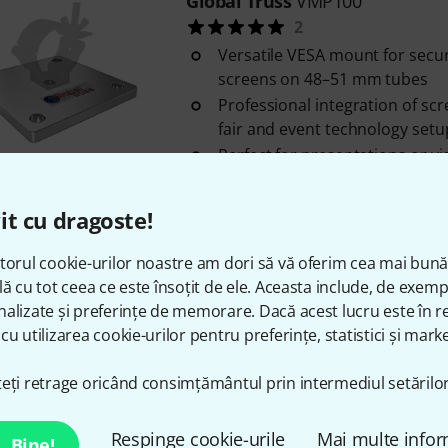
Global Truss
VMP100
2
Versatile VESA mount for secu
screens on 48–51 mm tubes
Professional integration of scr
fair and event technology setu
Perfect for presentations or vis
în stoc
it cu dragoste!
Global Truss
Boom Arm 48-51/
torul cookie-urilor noastre am dori să vă oferim cea mai bun
1
lă cu tot ceea ce este însoțit de ele. Aceasta include, de exem
With welded-on half clamp for 
alizate și preferințe de memorare. Dacă acest lucru este în re
of 48 - 51 mm
cu utilizarea cookie-urilor pentru preferințe, statistici și marke
Diameter boom arm: 50 mm
eți retrage oricând consimțământul prin intermediul setărilor
Usable length of boom arm: 
în stoc
Respinge cookie-urile
Mai multe infor
Bine!