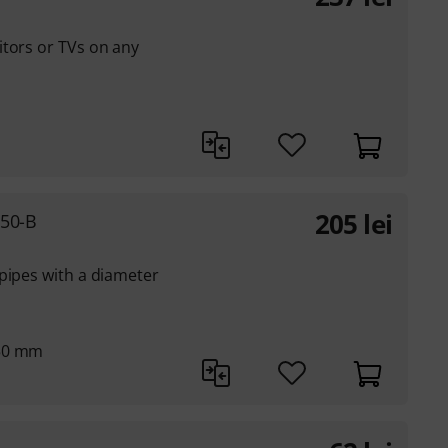
itors or TVs on any
205
lei
50-B
pipes with a diameter
250 mm