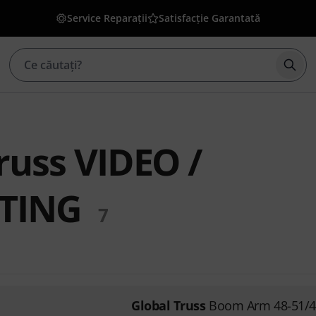
Service Reparații
Satisfacție Garantată
Înce
russ VIDEO /
TING
7
Global Truss
Boom Arm 48-51/4