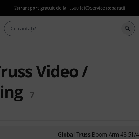
transport gratuit de la 1.500 lei
Service Reparații
Înce
russ Video /
ing
7
Global Truss
Boom Arm 48-51/4