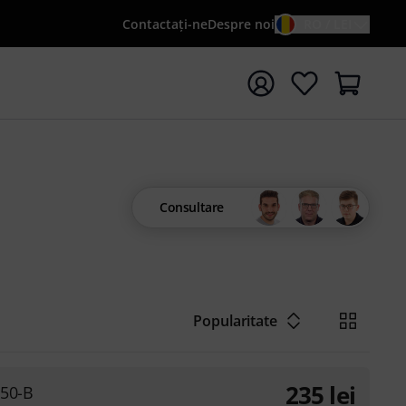
Contactaţi-ne
Despre noi
RO / LEI
peți căutarea cu termenul de căutare {searchTerm}
Consultare
Popularitate
235
lei
50-B