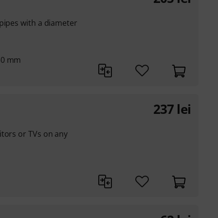
pipes with a diameter
250 mm
237
lei
itors or TVs on any