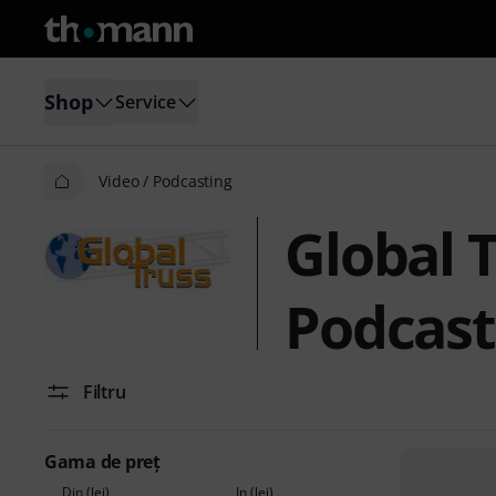
Shop
Service
Video / Podcasting
Global T
Podcast
Filtru
Gama de preţ
Din (lei)
În (lei)