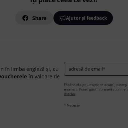
Share
Ajutor și feedback
n în limba engleză și, cu
adresă de email
*
voucherele
în valoare de
Făcând clic pe „Înscrie-te acum”, sunteți 
moment. Puteți găsi informații supliment
datelor
.
* Necesar