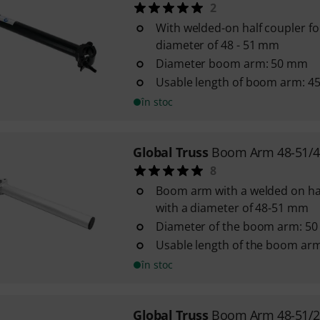
2
With welded-on half coupler fo
diameter of 48 - 51 mm
Diameter boom arm: 50 mm
Usable length of boom arm: 
în stoc
Global Truss
Boom Arm 48-51/
8
Boom arm with a welded on hal
with a diameter of 48-51 mm
Diameter of the boom arm: 5
Usable length of the boom ar
în stoc
Global Truss
Boom Arm 48-51/2