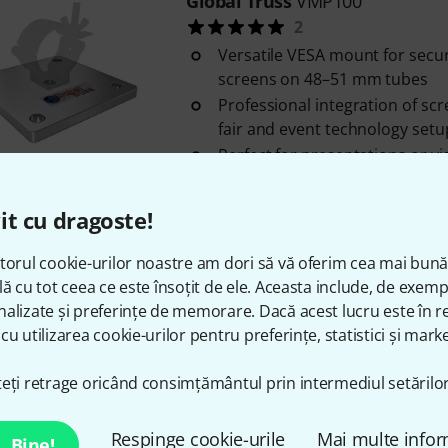
Global Truss
VMP100
2
Versatile VESA mount for secu
screens on 48–51 mm tubes
Professional integration of scr
fair and event technology setu
Perfect for presentations or vis
în stoc
it cu dragoste!
Global Truss
VMP100-B Black
torul cookie-urilor noastre am dori să vă oferim cea mai bun
3
lă cu tot ceea ce este însoțit de ele. Aceasta include, de exem
Versatile VESA mount for secu
alizate și preferințe de memorare. Dacă acest lucru este în re
screens on 48–51 mm tubes
cu utilizarea cookie-urilor pentru preferințe, statistici și marke
Professional integration of scr
fair and event technology setu
eți retrage oricând consimțământul prin intermediul setărilor
Perfect for presentations or vis
în stoc
Respinge cookie-urile
Mai multe infor
Bine!