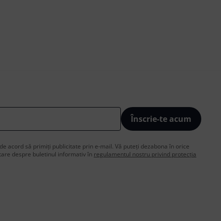
Înscrie-te acum
de acord să primiți publicitate prin e-mail. Vă puteți dezabona în orice
are despre buletinul informativ în
regulamentul nostru privind protecția