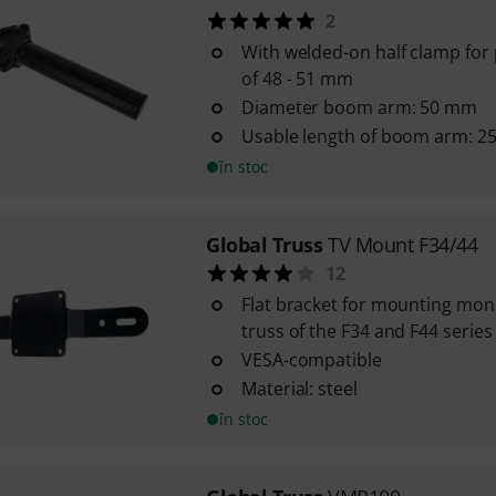
2
With welded-on half clamp for 
of 48 - 51 mm
Diameter boom arm: 50 mm
Usable length of boom arm: 
în stoc
Global Truss
TV Mount F34/44
12
Flat bracket for mounting mon
truss of the F34 and F44 series
VESA-compatible
Material: steel
în stoc