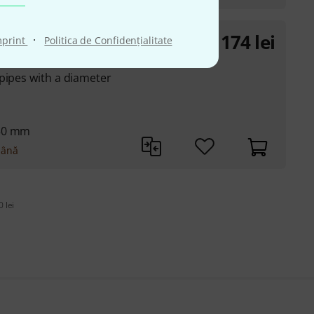
174
lei
250
·
mprint
Politica de Confidenţialitate
pipes with a diameter
250 mm
mână
 lei