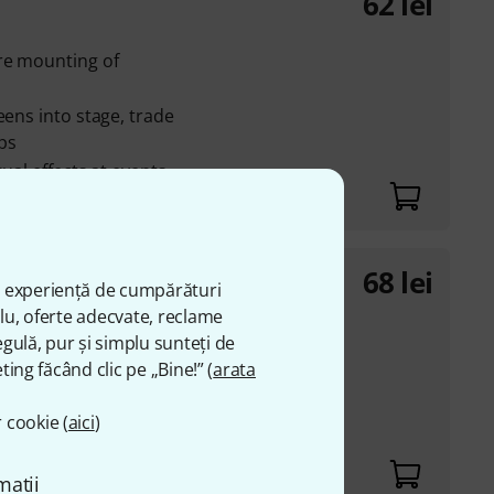
62
lei
re mounting of
eens into stage, trade
ps
ual effects at events
68
lei
ă experiență de cumpărături
plu, oferte adecvate, reclame
re mounting of
gulă, pur și simplu sunteți de
ting făcând clic pe „Bine!” (
arata
eens into stage, trade
ps
 cookie (
aici
)
ual effects at events
matii