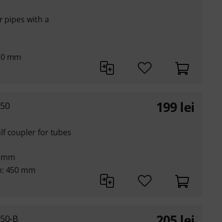
r pipes with a
450 mm
199
lei
450
f coupler for tubes
0 mm
m: 450 mm
205
lei
50-B