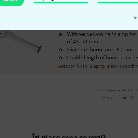
Global Truss
Boom Arm 48-51/
I
1
With welded-on half clamp for 
of 48 - 51 mm
Diameter boom arm: 50 mm
Usable length of boom arm: 
Disponibil in în aproximativ o săptă
Transport gratuit de la 1.500
Preturile includ TVA
Îți place ceea ce vezi?