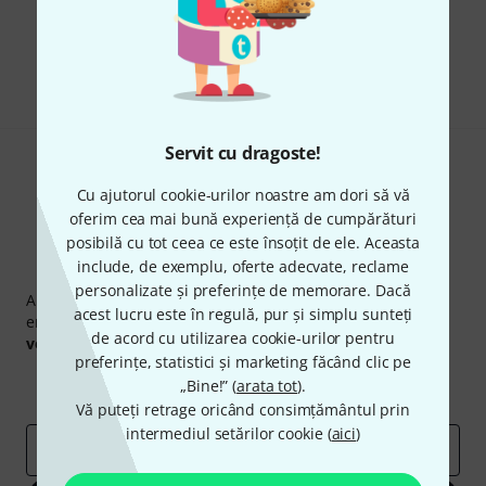
Îți place ceea ce vezi?
Share
Ajutor și feedback
Servit cu dragoste!
Cu ajutorul cookie-urilor noastre am dori să vă
oferim cea mai bună experiență de cumpărături
posibilă cu tot ceea ce este însoțit de ele. Aceasta
include, de exemplu, oferte adecvate, reclame
Newsletter Thomann
personalizate și preferințe de memorare. Dacă
Abonați-vă la buletinul informativ Thomann în limba
acest lucru este în regulă, pur și simplu sunteți
engleză și, cu puțin noroc, puteți câștiga unul dintre
50
de acord cu utilizarea cookie-urilor pentru
voucherele
în valoare de
50 €
fiecare!
preferințe, statistici și marketing făcând clic pe
Contribuții inspiraționale
Oferte
„Bine!” (
arata tot
).
Perspectivele Thomann
Vă puteți retrage oricând consimțământul prin
intermediul setărilor cookie (
aici
)
adresă de email
*