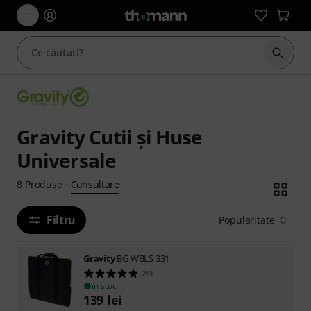
Începe
Gravity Cutii şi Huse
Universale
Consultare
8
Produse
·
Filtru
Popularitate
Gravity
BG WBLS 331
251
în stoc
139
lei