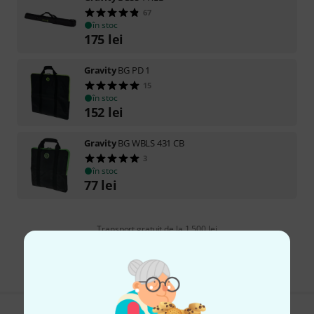
67
în stoc
175
lei
Gravity
BG PD 1
15
în stoc
152
lei
Gravity
BG WBLS 431 CB
3
în stoc
77
lei
Transport gratuit de la 1.500 lei
Preturile includ TVA