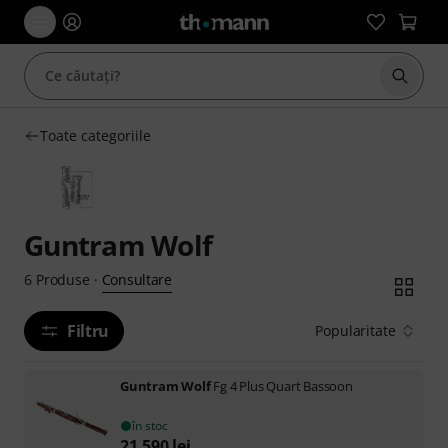
Începe
Toate categoriile
Guntram Wolf
Consultare
6
Produse
·
Filtru
Popularitate
Guntram Wolf
Fg 4 Plus Quart Bassoon
în stoc
21.590
lei