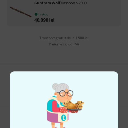
Guntram Wolf
Bassoon S 2000
în stoc
40.090
lei
Transport gratuit de la 1.500 lei
Preturile includ TVA
Îți place ceea ce vezi?
Share
Ajutor și feedback