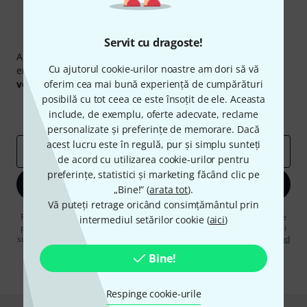
Newsletter Thomann
Servit cu dragoste!
Abonați-vă la buletinul informativ Thomann în limba
Cu ajutorul cookie-urilor noastre am dori să vă
engleză și, cu puțin noroc, puteți câștiga unul dintre
50
voucherele
oferim cea mai bună experiență de cumpărături
în valoare de
50 €
fiecare!
posibilă cu tot ceea ce este însoțit de ele. Aceasta
Contribuții inspiraționale
Oferte
include, de exemplu, oferte adecvate, reclame
Perspectivele Thomann
personalizate și preferințe de memorare. Dacă
acest lucru este în regulă, pur și simplu sunteți
adresă de email
*
de acord cu utilizarea cookie-urilor pentru
preferințe, statistici și marketing făcând clic pe
Înscrie-te acum
„Bine!” (
arata tot
).
Vă puteți retrage oricând consimțământul prin
Făcând clic pe „Înscrie-te acum”, sunteți de acord să primiți publicitate
intermediul setărilor cookie (
aici
)
prin e-mail. Vă puteți dezabona în orice moment. Puteți găsi informații
suplimentare despre buletinul informativ în
regulamentul nostru privind
protecția datelor
.
Bine!
* Necesar
Respinge cookie-urile