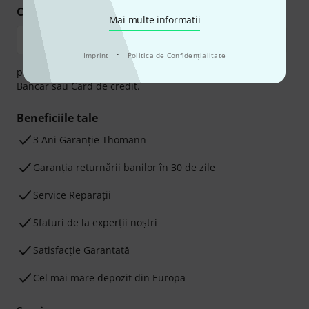
Cumpărați și plătiți în siguranță
Mai multe informatii
·
Imprint
Politica de Confidenţialitate
plata se poate efectua în siguranță cu Ramburs, Transfer
Bancar sau Card de credit.
Beneficiile tale
3 Ani Garanție Thomann
Garanţia returnării banilor în 30 de zile
Service Reparații
Sfaturi de la experții noștri
Satisfacție Garantată
Cel mai mare depozit din Europa