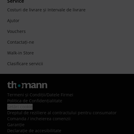
Service
Costuri de livrare şi Intervale de livrare
Ajutor
Vouchers
Contactaţi-ne
Walk-in Store
Clasificare servicii
Termeni şi Condiţii
/
Datele Firmei
Politica de Confidenţialitate
Setări cookie
Dreptul de reziliere al contractului pentru consumator
Comanda / incheierea comenzii
Garanție
Declarație de accesibilitate