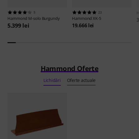
5
23
Hammond
M-solo Burgundy
Hammond
XK-5
3
5.399 lei
19.666 lei
Hammond Oferte
Lichidări
Oferte actuale