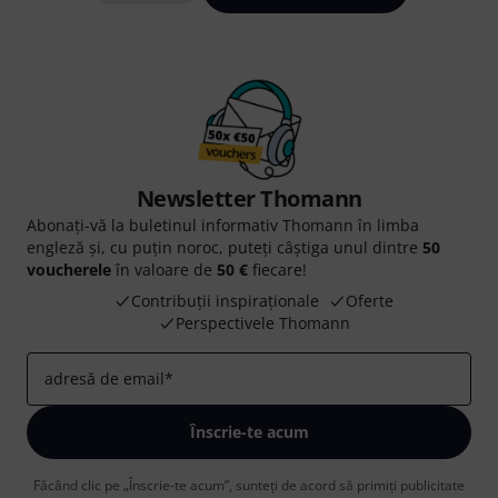
Newsletter Thomann
Abonați-vă la buletinul informativ Thomann în limba
engleză și, cu puțin noroc, puteți câștiga unul dintre
50
voucherele
în valoare de
50 €
fiecare!
Contribuții inspiraționale
Oferte
Perspectivele Thomann
adresă de email
*
Înscrie-te acum
Făcând clic pe „Înscrie-te acum”, sunteți de acord să primiți publicitate