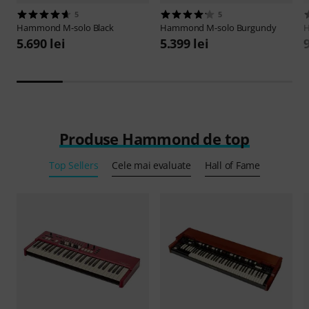
5
5
Hammond
M-solo Black
Hammond
M-solo Burgundy
5.690 lei
5.399 lei
9
Produse Hammond de top
Top Sellers
Cele mai evaluate
Hall of Fame