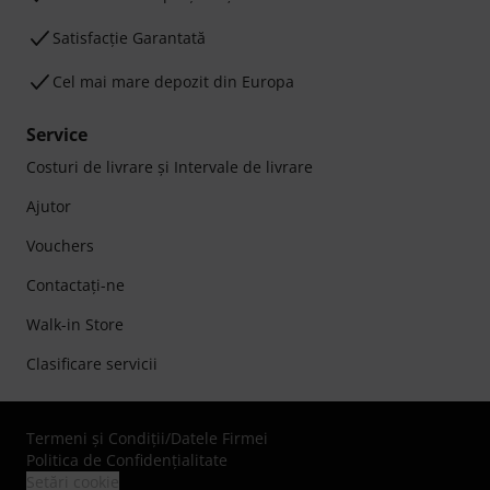
Satisfacție Garantată
Cel mai mare depozit din Europa
Service
Costuri de livrare şi Intervale de livrare
Ajutor
Vouchers
Contactaţi-ne
Walk-in Store
Clasificare servicii
Termeni şi Condiţii
/
Datele Firmei
Politica de Confidenţialitate
Setări cookie