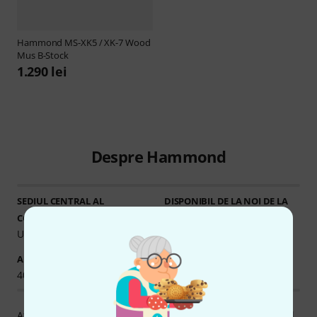
Hammond
MS-XK5 / XK-7 Wood
Mus B-Stock
1.290 lei
Despre Hammond
SEDIUL CENTRAL AL
DISPONIBIL DE LA NOI DE LA
1995
COMPANIEI
United States
ARTICOLE ÎN STOC
Ø DISPONIBILITATE
40+
81.50% (1 An)
Afacerea Hammond Suzuki USA, Inc. a fost fondată în anul