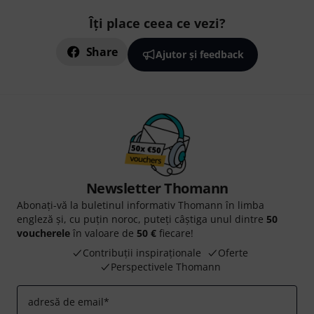
Îți place ceea ce vezi?
Share
Ajutor și feedback
Newsletter Thomann
Abonați-vă la buletinul informativ Thomann în limba
engleză și, cu puțin noroc, puteți câștiga unul dintre
50
voucherele
în valoare de
50 €
fiecare!
Contribuții inspiraționale
Oferte
Perspectivele Thomann
adresă de email
*