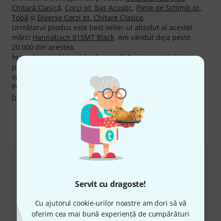
Chitară Clasică
,
Corzi pt. Bas Acustic
,
Piese de Schimb pt.
Tobă
şi
Diverse Corzi pt. Chitare Clasice
.
Următorul produs este best seller-ul absolut al acestei
mărci
Hannabach 815MT Black
. Am vândut deja peste
20.000 din acestea.
În mod normal Hannabach acordă 2 ani garanţie la
produsele sale însă prin garanţia de 3 ani la Thomann
sunteţi acoperiţi pentru încă un an an în plus.
Puteți găsi mai multe informații despre producător pe
http://www.hannabach-strings.com
Ne puteți contacta astfel
Serviciul Clienți România
Servit cu dragoste!
Cu ajutorul cookie-urilor noastre am dori să vă
oferim cea mai bună experiență de cumpărături