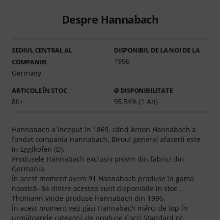
Despre Hannabach
SEDIUL CENTRAL AL
DISPONIBIL DE LA NOI DE LA
1996
COMPANIEI
Germany
ARTICOLE ÎN STOC
Ø DISPONIBILITATE
80+
95.54% (1 An)
Hannabach a început în 1869, când Anton Hannabach a
fondat compania Hannabach. Biroul general afacerii este
în Egglkofen (D).
Produsele Hannabach exclusiv provin din fabrici din
Germania.
În acest moment avem 91 Hannabach produse în gama
noastră- 84 dintre acestea sunt disponibile în stoc .
Thomann vinde produse Hannabach din 1996.
În acest moment veţi găsi Hannabach mărci de top în
următoarele categorii de produse
Corzi Standard pt.