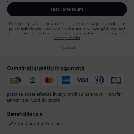
Înscrie-te acum
Făcând clic pe „Înscrie-te acum”, sunteți de acord să primiți publicitate
prin e-mail. Vă puteți dezabona în orice moment. Puteți găsi informații
suplimentare despre buletinul informativ în
regulamentul nostru privind
protecția datelor
.
* Necesar
Cumpărați și plătiți în siguranță
plata se poate efectua în siguranță cu Ramburs, Transfer
Bancar sau Card de credit.
Beneficiile tale
3 Ani Garanție Thomann