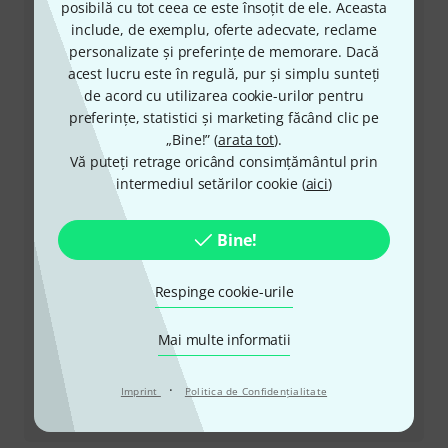
posibilă cu tot ceea ce este însoțit de ele. Aceasta
+49-9546-9223-530
include, de exemplu, oferte adecvate, reclame
personalizate și preferințe de memorare. Dacă
Personalul nostru de la service e aici pentru a vă ajuta
acest lucru este în regulă, pur și simplu sunteți
cu orice problemă
de acord cu utilizarea cookie-urilor pentru
preferințe, statistici și marketing făcând clic pe
Pregătiți număr client
„Bine!” (
arata tot
).
Vă puteți retrage oricând consimțământul prin
Ore de Program (CEST - Ora de vară
intermediul setărilor cookie (
aici
)
din Europa Centrală)
Bine!
Solicită să fii contactat
Respinge cookie-urile
Alte moduri de a ne contacta
Mai multe informatii
Returnează produs
·
Imprint
Politica de Confidenţialitate
Toate contactele