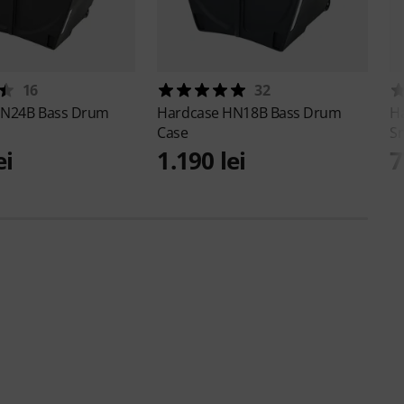
16
32
N24B Bass Drum
Hardcase
HN18B Bass Drum
H
Case
Sn
ei
1.190 lei
7