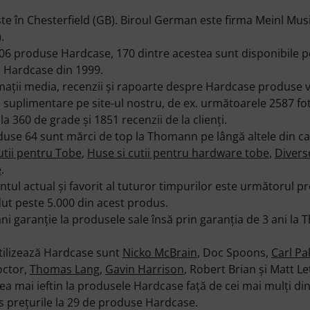
 este în Chesterfield (GB). Biroul German este firma Meinl 
.
 produse Hardcase, 170 dintre acestea sunt disponibile p
 Hardcase din 1999.
maţii media, recenzii şi rapoarte despre Hardcase produse ve
i suplimentare pe site-ul nostru, de ex. următoarele 2587 fo
 la 360 de grade şi 1851 recenzii de la clienţi.
duse 64 sunt mărci de top la Thomann pe lângă altele din c
utii pentru Tobe
,
Huse si cutii pentru hardware tobe
,
Divers
e
.
ul actual şi favorit al tuturor timpurilor este următorul 
ut peste 5.000 din acest produs.
i garanţie la produsele sale însă prin garanţia de 3 ani la
tilizează Hardcase sunt
Nicko McBrain
, Doc Spoons,
Carl Pa
octor,
Thomas Lang
,
Gavin Harrison
, Robert Brian şi Matt Letl
ai ieftin la produsele Hardcase faţă de cei mai mulţi dint
us preţurile la 29 de produse Hardcase.