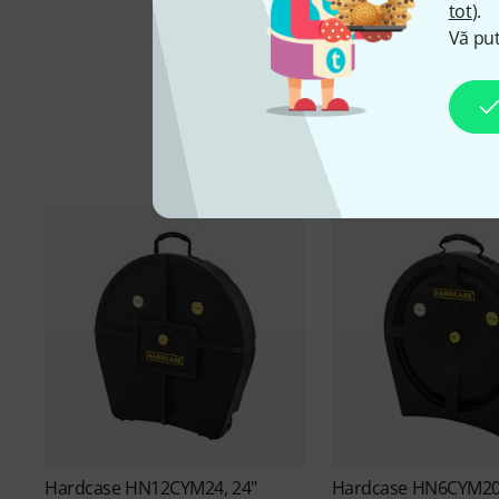
tot
).
Vă put
Hardcase
HN12CYM24, 24"
Hardcase
HN6CYM20,