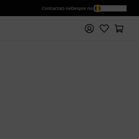
Contactaţi-ne
Despre noi
RO / LEI
peți căutarea cu termenul de căutare {searchTerm}