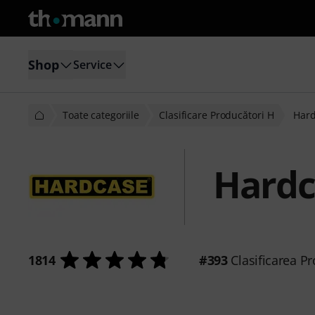
Shop
Service
Toate categoriile
Clasificare Producători H
Har
Hardc
1814
#393
Clasificarea Pr