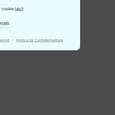
 cookie (
aici
)
matii
·
mprint
Politica de Confidenţialitate