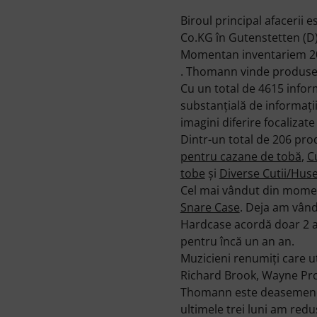
Biroul principal afacerii
Co.KG în Gutenstetten (D)
Momentan inventariem 206
. Thomann vinde produse
Cu un total de 4615 infor
substanţială de informaţi
imagini diferire focalizate
Dintr-un total de 206 pro
pentru cazane de tobă
,
C
tobe
şi
Diverse Cutii/Hus
Cel mai vândut din moment
Snare Case
. Deja am vând
Hardcase acordă doar 2 an
pentru încă un an an.
Muzicieni renumiţi care u
Richard Brook, Wayne Pr
Thomann este deasemenea m
ultimele trei luni am red