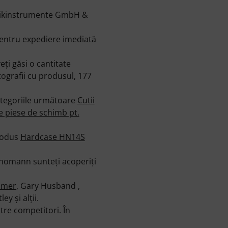
Musikinstrumente GmbH &
entru expediere imediată
ţi găsi o cantitate
tografii cu produsul, 177
ategoriile următoare
Cutii
e piese de schimb pt.
produs
Hardcase HN14S
 Thomann sunteţi acoperiţi
lmer
, Gary Husband ,
ey şi alţii.
re competitori. În