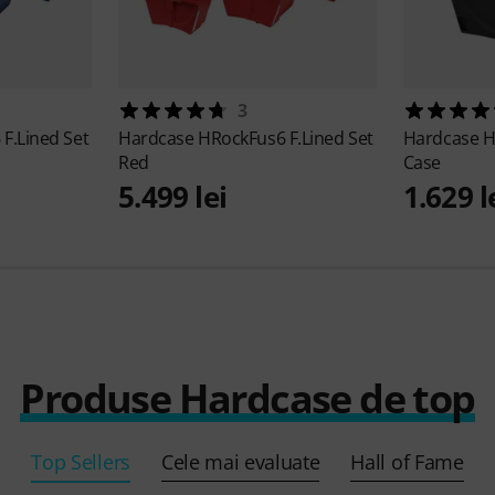
3
F.Lined Set
Hardcase
HRockFus6 F.Lined Set
Hardcase
H
Red
Case
5.499 lei
1.629 l
Produse Hardcase de top
Top Sellers
Cele mai evaluate
Hall of Fame