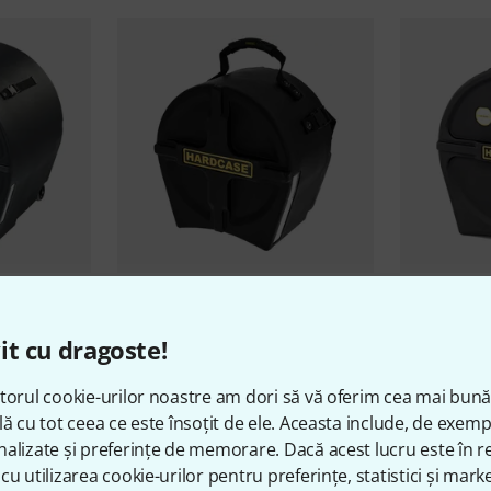
48
ss Drum
Hardcase
HN10T Tom Case
Hardcase
H
it cu dragoste!
589 lei
679 lei
torul cookie-urilor noastre am dori să vă oferim cea mai bun
lă cu tot ceea ce este însoțit de ele. Aceasta include, de exem
alizate și preferințe de memorare. Dacă acest lucru este în re
cu utilizarea cookie-urilor pentru preferințe, statistici și marke