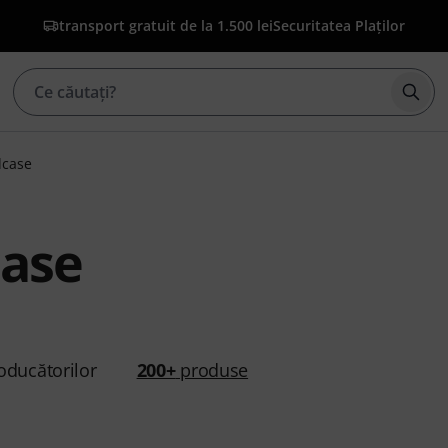
transport gratuit de la 1.500 lei
Securitatea Plaților
Înce
dcase
ase
oducătorilor
200+
produse