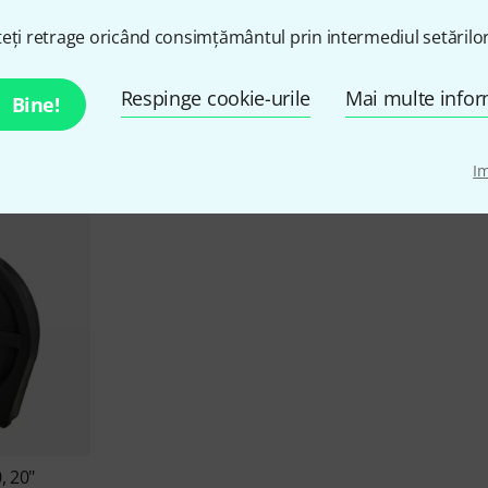
eți retrage oricând consimțământul prin intermediul setărilor
Hardcase Oferte
Respinge cookie-urile
Mai multe infor
Bine!
Lichidări
Oferte actuale
I
 20"