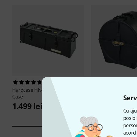
57
41
Hardcase
HN40W Hardware
Hardcase
HN20B Ba
Serv
Case
Case
1.499 lei
1.155 lei
Cu aju
posibi
person
acord 