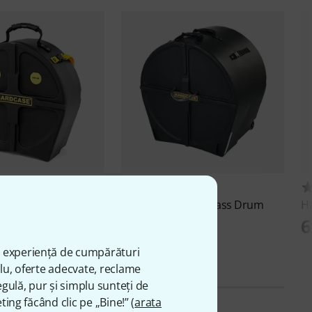
167
72
N14S Snare Case
Hardcase
HN22B Bass Drum
H
Case
6
1.469 lei
ă experiență de cumpărături
plu, oferte adecvate, reclame
gulă, pur și simplu sunteți de
ting făcând clic pe „Bine!” (
arata