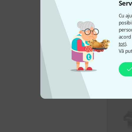
Serv
Cu aju
posibi
person
acord 
tot
).
Vă put