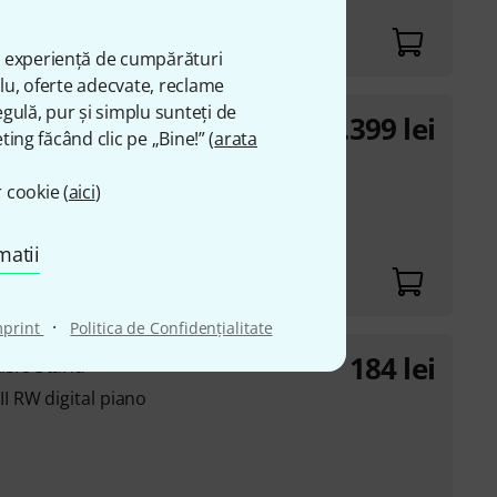
ă experiență de cumpărături
plu, oferte adecvate, reclame
gulă, pur și simplu sunteți de
2.399
lei
Stock
ting făcând clic pe „Bine!” (
arata
 action
 cookie (
aici
)
matii
·
mprint
Politica de Confidenţialitate
184
lei
sic Stand
 RW digital piano