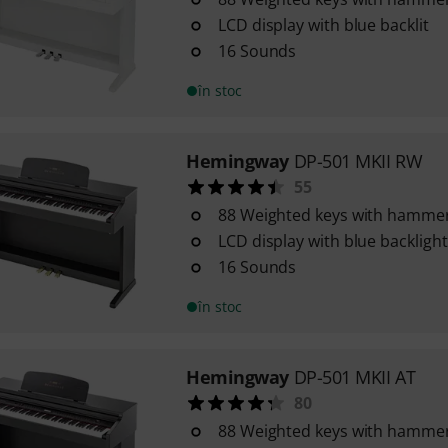
LCD display with blue backlit
16 Sounds
în stoc
Hemingway
DP-501 MKII RW
55
88 Weighted keys with hammer
LCD display with blue backlight
16 Sounds
în stoc
Hemingway
DP-501 MKII AT
80
88 Weighted keys with hammer