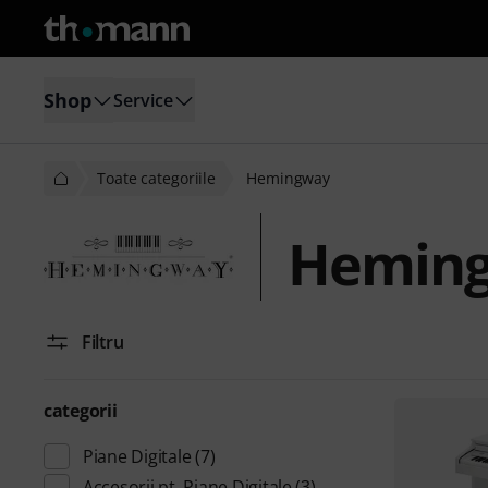
Shop
Service
Toate categoriile
Hemingway
Hemin
Filtru
categorii
Piane Digitale
(7)
Accesorii pt. Piane Digitale
(3)