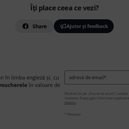
Îți place ceea ce vezi?
Share
Ajutor și feedback
n în limba engleză și, cu
adresă de email
*
voucherele
în valoare de
Făcând clic pe „Înscrie-te acum”, sunteți 
moment. Puteți găsi informații supliment
datelor
.
* Necesar