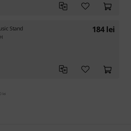
184
lei
sic Stand
WH
 lei