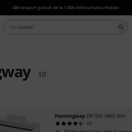
transport gratuit de la 1.500 lei
Securitatea Plaților
Înce
gway
10
Hemingway
DP-501 MKII WH
68
88 Weighted keys with hammer