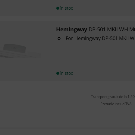
în stoc
Hemingway
DP-501 MKII WH Mu
For Hemingway DP-501 MKII 
în stoc
Transport gratuit de la 1.500
Preturile includ TVA