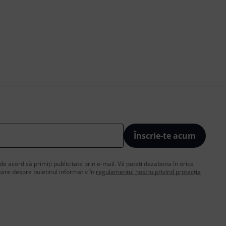
Înscrie-te acum
de acord să primiți publicitate prin e-mail. Vă puteți dezabona în orice
are despre buletinul informativ în
regulamentul nostru privind protecția