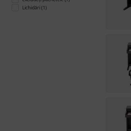
Lichidări
(1)