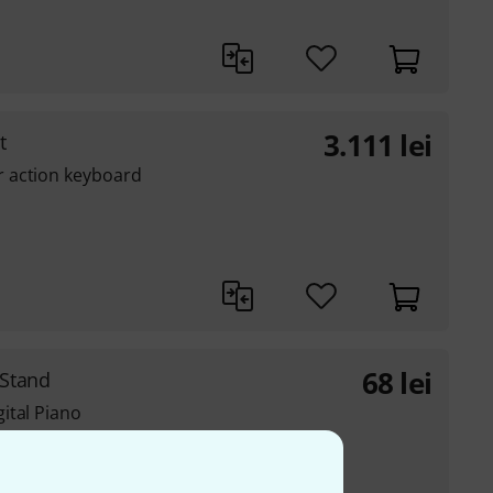
3.111
lei
t
 action keyboard
68
lei
 Stand
ital Piano