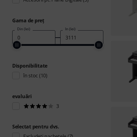
Gama de preţ
Din (lei)
În (lei)
Disponibilitate
în stoc
(10)
evaluări
3
Selectat pentru dvs.
Excludeți pachetele
(7)