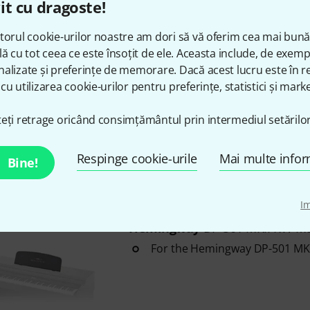
it cu dragoste!
în stoc
torul cookie-urilor noastre am dori să vă oferim cea mai bun
lă cu tot ceea ce este însoțit de ele. Aceasta include, de exem
alizate și preferințe de memorare. Dacă acest lucru este în re
Hemingway
DP-501 MKII RW B-
cu utilizarea cookie-urilor pentru preferințe, statistici și marke
88 Weighted keys with hammer
LCD display with blue backlight
eți retrage oricând consimțământul prin intermediul setărilor
16 Sounds
Respinge cookie-urile
Mai multe infor
Bine!
în stoc
I
Hemingway
DP-501 MKII RW Mu
For the Hemingway DP-501 MKII