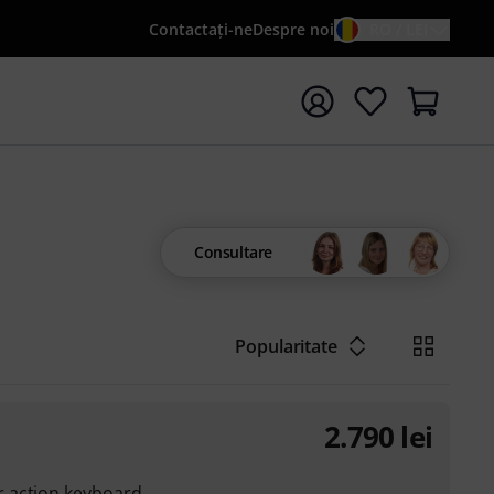
Contactaţi-ne
Despre noi
RO / LEI
peți căutarea cu termenul de căutare {searchTerm}
Consultare
Popularitate
2.790
lei
 action keyboard