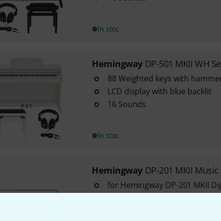
în stoc
Hemingway
DP-501 MKII WH Se
88 Weighted keys with hammer
LCD display with blue backlit
16 Sounds
în stoc
Hemingway
DP-201 MKII Music
for Hemingway DP-201 MKII Dig