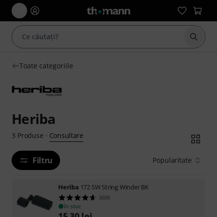
Începe
Toate categoriile
Heriba
Consultare
3
Produse
·
Filtru
Popularitate
Heriba
172 SW String Winder BK
3038
în stoc
15,30
lei