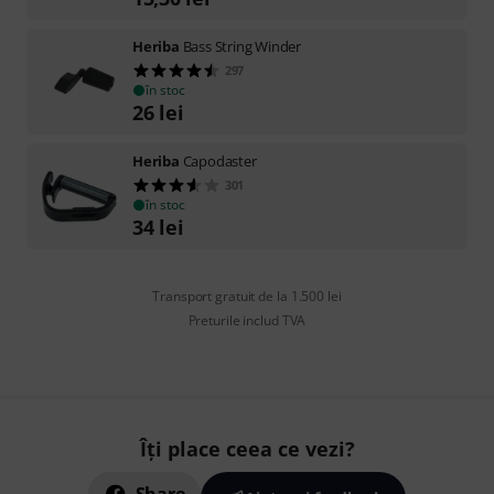
Heriba
Bass String Winder
297
în stoc
26
lei
Heriba
Capodaster
301
în stoc
34
lei
Transport gratuit de la 1.500 lei
Preturile includ TVA
Îți place ceea ce vezi?