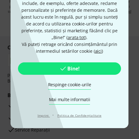
Făcând clic pe „Înscrie-te acum”, sunteți de acord să primiți publicitate
include, de exemplu, oferte adecvate, reclame
prin e-mail. Vă puteți dezabona în orice moment. Puteți găsi informații
personalizate și preferințe de memorare. Dacă
suplimentare despre buletinul informativ în
regulamentul nostru privind
protecția datelor
.
acest lucru este în regulă, pur și simplu sunteți
de acord cu utilizarea cookie-urilor pentru
* Necesar
preferințe, statistici și marketing făcând clic pe
„Bine!” (
arata tot
).
Vă puteți retrage oricând consimțământul prin
Cumpărați și plătiți în siguranță
intermediul setărilor cookie (
aici
)
Bine!
plata se poate efectua în siguranță cu Ramburs, Transfer
Bancar sau Card de credit.
Respinge cookie-urile
Beneficiile tale
Mai multe informatii
3 Ani Garanție Thomann
·
Imprint
Politica de Confidenţialitate
Garanţia returnării banilor în 30 de zile
Service Reparații