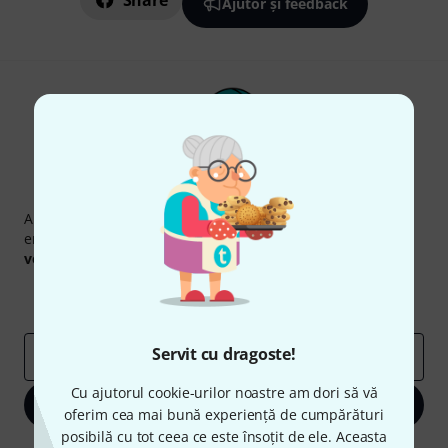
Share
Ajutor și feedback
Newsletter Thomann
Abonați-vă la buletinul informativ Thomann în limba
engleză și, cu puțin noroc, puteți câștiga unul dintre
50
voucherele
în valoare de
50 €
fiecare!
Contribuții inspiraționale
Oferte
Perspectivele Thomann
Servit cu dragoste!
adresă de email
*
Cu ajutorul cookie-urilor noastre am dori să vă
Înscrie-te acum
oferim cea mai bună experiență de cumpărături
posibilă cu tot ceea ce este însoțit de ele. Aceasta