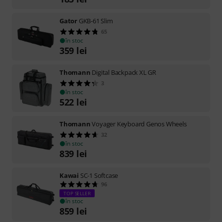
Gator
GKB-61 Slim
65
în stoc
359
lei
Thomann
Digital Backpack XL GR
3
în stoc
522
lei
Thomann
Voyager Keyboard Genos Wheels
32
în stoc
839
lei
Kawai
SC-1 Softcase
96
TOP SELLER
în stoc
859
lei