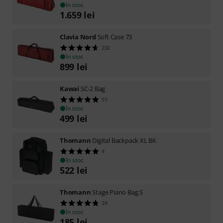
în stoc
1.659
lei
Clavia Nord
Soft Case 73
232
în stoc
899
lei
Kawai
SC-2 Bag
51
în stoc
499
lei
Thomann
Digital Backpack XL BK
4
în stoc
522
lei
Thomann
Stage Piano Bag S
24
în stoc
185
lei