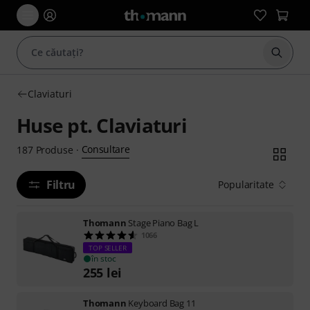
Începe
Claviaturi
Huse pt. Claviaturi
Consultare
187
Produse
·
Filtru
Popularitate
Thomann
Stage Piano Bag L
1066
TOP SELLER
în stoc
255
lei
Thomann
Keyboard Bag 11