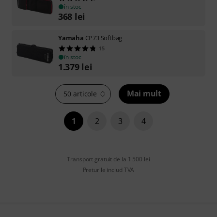
în stoc
368
lei
Yamaha
CP73 Softbag
15
în stoc
1.379
lei
Mai mult
50 articole
1
2
3
4
Transport gratuit de la 1.500 lei
Preturile includ TVA