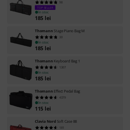
98
TOP SELLER
în stoc
185
lei
Thomann
Stage Piano Bag M
30
în stoc
185
lei
Thomann
Keyboard Bag 1
1307
în stoc
185
lei
Thomann
Effect Pedal Bag
4379
în stoc
115
lei
Clavia Nord
Soft Case 88
181