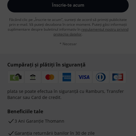
Înscrie-te acum
Făcând clic pe „Înscrie-te acum”, sunteți de acord să primiți publicitate
prin e-mail. Vă puteți dezabona în orice moment. Puteți găsi informații
suplimentare despre buletinul informativ în
regulamentul nostru privind
protecția datelor
.
* Necesar
Cumpărați și plătiți în siguranță
plata se poate efectua în siguranță cu Ramburs, Transfer
Bancar sau Card de credit.
Beneficiile tale
3 Ani Garanție Thomann
Garanţia returnării banilor în 30 de zile