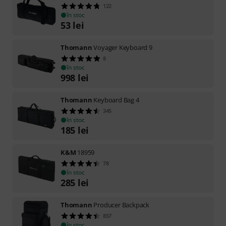
122
în stoc
53
lei
Thomann
Voyager Keyboard 9
8
în stoc
998
lei
Thomann
Keyboard Bag 4
345
în stoc
185
lei
K&M
18959
78
în stoc
285
lei
Thomann
Producer Backpack
857
în stoc