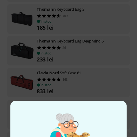
Thomann
Keyboard Bag 3
709
în stoc
185
lei
Thomann
Keyboard Bag DeepMind 6
26
în stoc
233
lei
Clavia Nord
Soft Case 61
163
în stoc
833
lei
Thomann
Midikeyboard Bag 49-1
490
în stoc
125
lei
Expressive E
Osmose Bag