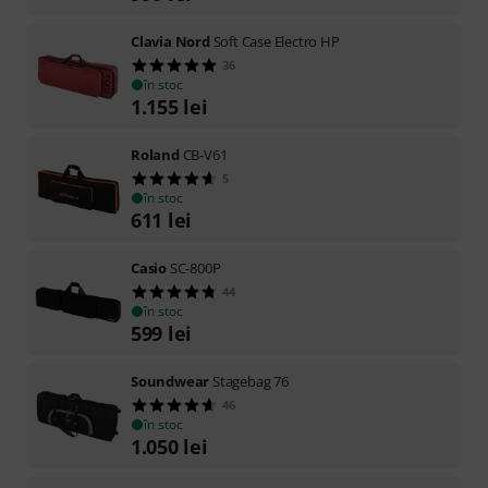
Clavia Nord
Soft Case Electro HP
36
în stoc
1.155
lei
Roland
CB-V61
5
în stoc
611
lei
Casio
SC-800P
44
în stoc
599
lei
Soundwear
Stagebag 76
46
în stoc
1.050
lei