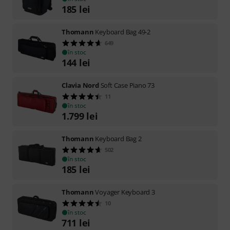
185
lei
Thomann
Keyboard Bag 49-2
649
în stoc
144
lei
Clavia Nord
Soft Case Piano 73
11
în stoc
1.799
lei
Thomann
Keyboard Bag 2
502
în stoc
185
lei
Thomann
Voyager Keyboard 3
10
în stoc
711
lei