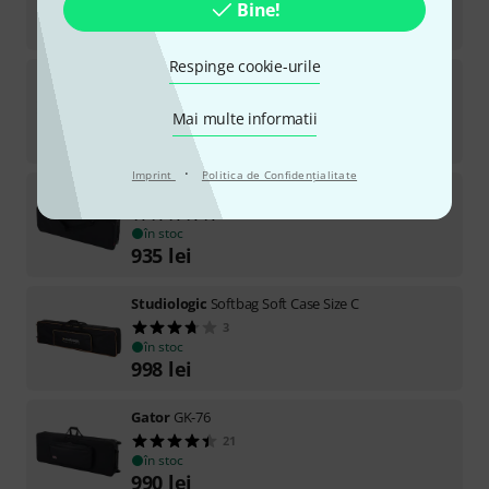
în stoc
Bine!
1.039
lei
Respinge cookie-urile
Roland
CB-B88S
3
Mai multe informatii
în stoc
789
lei
·
Imprint
Politica de Confidenţialitate
Gator
G-PG-49
54
în stoc
935
lei
Studiologic
Softbag Soft Case Size C
3
în stoc
998
lei
Gator
GK-76
21
în stoc
990
lei