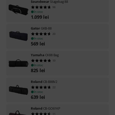
Soundwear
Stagebag 88
98
în stoc
1.099
lei
Gator
GKB-88
20
în stoc
569
lei
Yamaha
CK88 Bag
10
în stoc
825
lei
Roland
CB-B88V2
22
în stoc
639
lei
Roland
CB-GO61KP
11