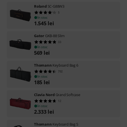
Roland
SC-G88W3
5
în stoc
1.545
lei
Gator
GKB-88 Slim
33
în stoc
569
lei
Thomann
Keyboard Bag 6
792
în stoc
185
lei
Clavia Nord
Grand Softcase
12
în stoc
2.333
lei
Thomann
Keyboard Bag S