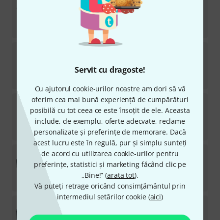
6
Disponibil in în aproximativ o săptămână
1.050
lei
Gator
GK-88 Slim
48
Servit cu dragoste!
în stoc
1.035
lei
Cu ajutorul cookie-urilor noastre am dori să vă
oferim cea mai bună experiență de cumpărături
Analog Cases
Pulse Case Digitakt
posibilă cu tot ceea ce este însoțit de ele. Aceasta
83
include, de exemplu, oferte adecvate, reclame
în stoc
249
lei
personalizate și preferințe de memorare. Dacă
acest lucru este în regulă, pur și simplu sunteți
Thomann
Voyager Keyboard 10L
de acord cu utilizarea cookie-urilor pentru
7
preferințe, statistici și marketing făcând clic pe
în stoc
„Bine!” (
arata tot
).
1.190
lei
Vă puteți retrage oricând consimțământul prin
intermediul setărilor cookie (
aici
)
Gator
G-PG-61
45