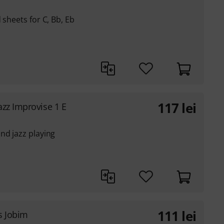
 sheets for C, Bb, Eb
117
lei
azz Improvise 1 E
nd jazz playing
111
lei
s Jobim