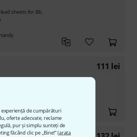
lead sheets for Bb,
s
 Handy
111
lei
b, Eb, and bass clef
ă experiență de cumpărături
plu, oferte adecvate, reclame
gulă, pur și simplu sunteți de
ting făcând clic pe „Bine!” (
arata
132
lei
nor