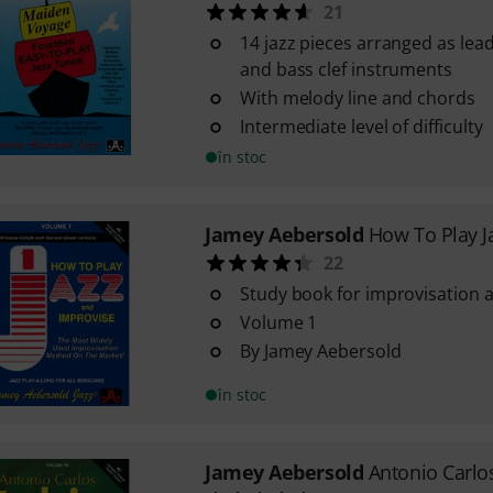
21
14 jazz pieces arranged as lead
and bass clef instruments
With melody line and chords
Intermediate level of difficulty
în stoc
Jamey Aebersold
How To Play J
22
Study book for improvisation a
Volume 1
By Jamey Aebersold
în stoc
Jamey Aebersold
Antonio Carlo