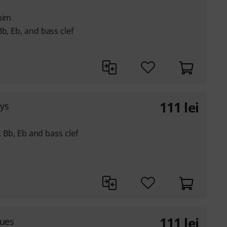
bim
b, Eb, and bass clef
111
lei
eys
C, Bb, Eb and bass clef
111
lei
lues