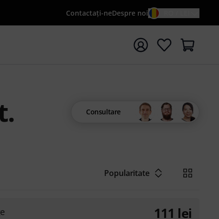
Contactaţi-ne
Despre noi
RO / LEI
peți căutarea cu termenul de căutare {searchTerm}
t.
Consultare
Popularitate
111
lei
ge