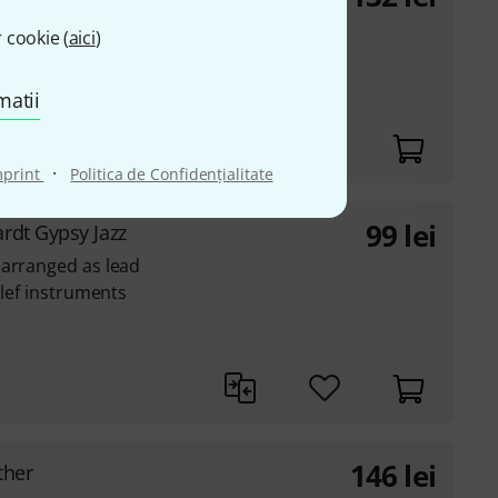
 cookie (
aici
)
matii
·
mprint
Politica de Confidenţialitate
99
lei
rdt Gypsy Jazz
 arranged as lead
clef instruments
146
lei
ther