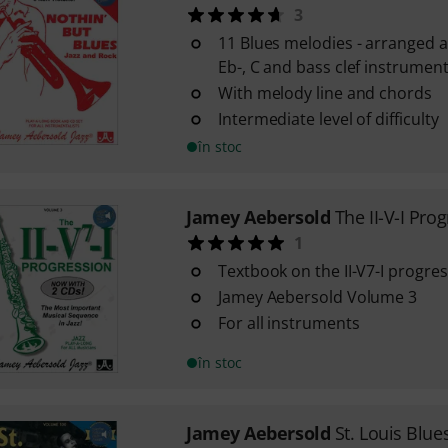
3
11 Blues melodies - arranged as
Eb-, C and bass clef instrumen
With melody line and chords
Intermediate level of difficulty
în stoc
Jamey Aebersold
The II-V-I Pro
1
Textbook on the II-V7-I progre
Jamey Aebersold Volume 3
For all instruments
în stoc
Jamey Aebersold
St. Louis Blue