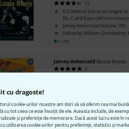
23
6 Dixieland pieces arranged as 
Eb, C and bass clef instrument
Jamey Aebersold Volume 100
Edited by William Christopher
în stoc
Jamey Aebersold
Bossa Novas
2
Arranged as leadsheets for C, B
instruments
it cu dragoste!
Jamey Aebersold volume 31
Intermediate level of difficulty
torul cookie-urilor noastre am dori să vă oferim cea mai bun
în stoc
lă cu tot ceea ce este însoțit de ele. Aceasta include, de exem
alizate și preferințe de memorare. Dacă acest lucru este în re
cu utilizarea cookie-urilor pentru preferințe, statistici și marke
Jamey Aebersold
Major And Mi