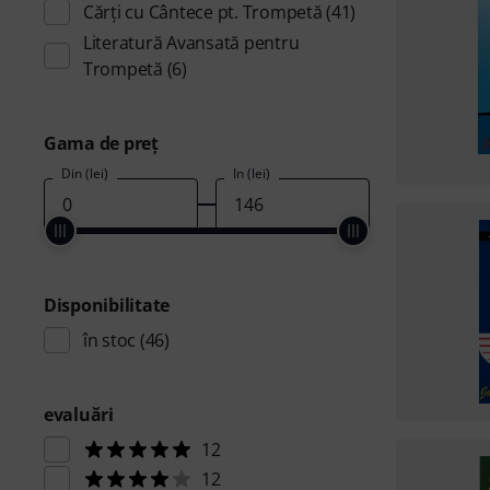
Cărţi cu Cântece pt. Trompetă
(41)
Literatură Avansată pentru
Trompetă
(6)
Gama de preţ
Din (lei)
În (lei)
Disponibilitate
în stoc
(46)
evaluări
12
12