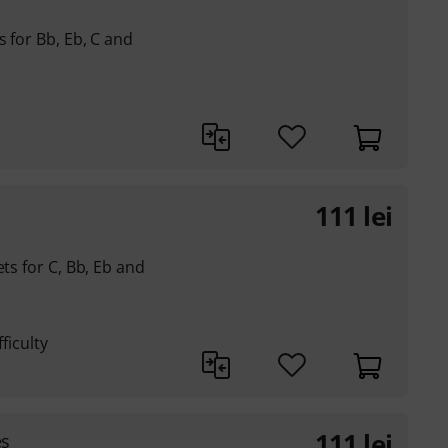
 for Bb, Eb, C and
111
lei
ets for C, Bb, Eb and
ficulty
111
lei
es