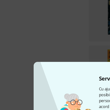
Serv
Cu aju
posibi
person
acord 