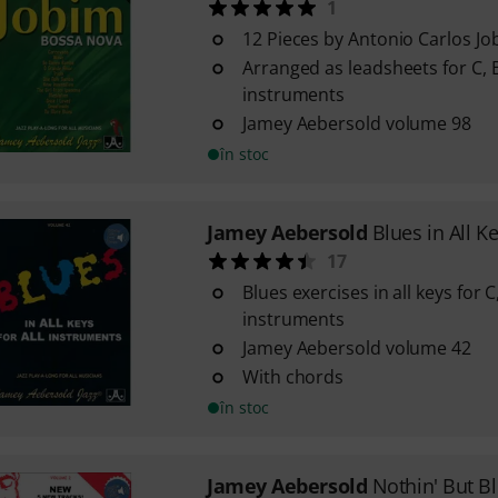
1
12 Pieces by Antonio Carlos Jo
Arranged as leadsheets for C, B
instruments
Jamey Aebersold volume 98
în stoc
Jamey Aebersold
Blues in All K
17
Blues exercises in all keys for 
instruments
Jamey Aebersold volume 42
With chords
în stoc
Jamey Aebersold
Nothin' But B