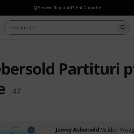
Service Reparații
3 Ani Garanție
Înce
ersold Partituri p
e
47
Jamey Aebersold
Maiden Voya