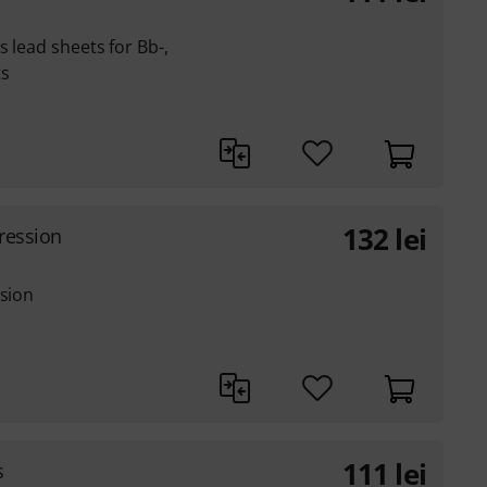
 lead sheets for Bb-,
ts
132
lei
gression
ssion
111
lei
s