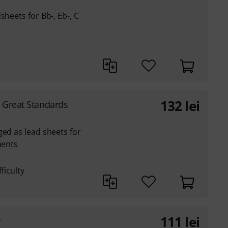
sheets for Bb-, Eb-, C
132
lei
1 Great Standards
ged as lead sheets for
ments
ficulty
111
lei
r