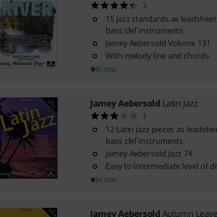
3
15 Jazz standards as leadsheets
bass clef instruments
Jamey Aebersold Volume 131
With melody line and chords
în stoc
Jamey Aebersold
Latin Jazz
1
12 Latin jazz pieces as leadshe
bass clef instruments
Jamey Aebersold Jazz 74
Easy to intermediate level of dif
în stoc
Jamey Aebersold
Autumn Leav