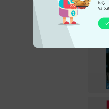
tot
).
Vă put