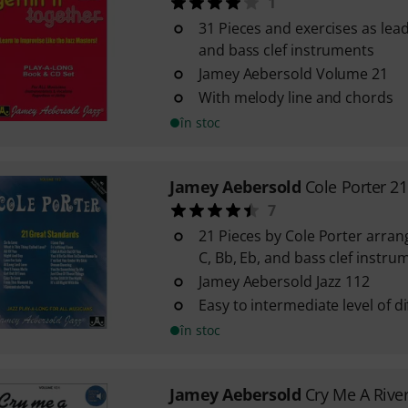
1
31 Pieces and exercises as lead
and bass clef instruments
Jamey Aebersold Volume 21
With melody line and chords
în stoc
Jamey Aebersold
Cole Porter 2
7
21 Pieces by Cole Porter arran
C, Bb, Eb, and bass clef instru
Jamey Aebersold Jazz 112
Easy to intermediate level of dif
în stoc
Jamey Aebersold
Cry Me A Rive