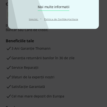
Cumpărați și plătiți în siguranță
Mai multe informatii
·
Imprint
Politica de Confidenţialitate
plata se poate efectua în siguranță cu Ramburs, Transfer
Bancar sau Card de credit.
Beneficiile tale
3 Ani Garanție Thomann
Garanţia returnării banilor în 30 de zile
Service Reparații
Sfaturi de la experții noștri
Satisfacție Garantată
Cel mai mare depozit din Europa