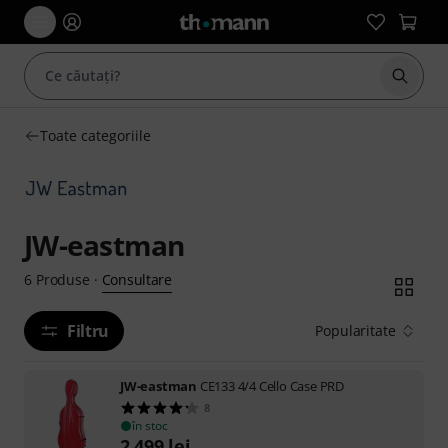
Începe
Toate categoriile
JW-eastman
Consultare
6
Produse
·
Filtru
Popularitate
JW-eastman
CE133 4/4 Cello Case PRD
8
în stoc
2.499
lei