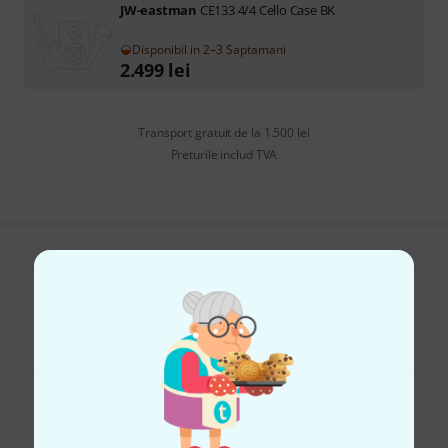
JW-eastman
CE133 4/4 Cello Case BK
Disponibil in 2–3 Saptamani
2.499
lei
Transport gratuit de la 1.500 lei
Preturile includ TVA
Îți place ceea ce vezi?
Share
Ajutor și feedback