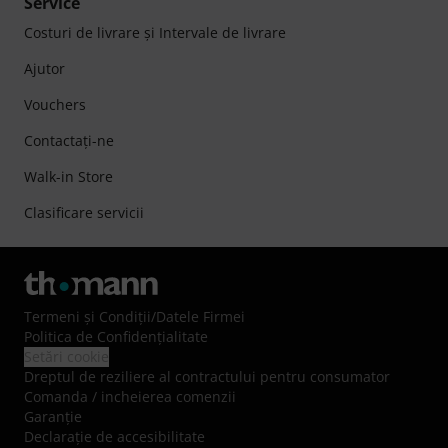
Service
Costuri de livrare şi Intervale de livrare
Ajutor
Vouchers
Contactaţi-ne
Walk-in Store
Clasificare servicii
Termeni şi Condiţii
/
Datele Firmei
Politica de Confidenţialitate
Setări cookie
Dreptul de reziliere al contractului pentru consumator
Comanda / incheierea comenzii
Garanție
Declarație de accesibilitate