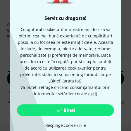
Newsletter Thomann
Servit cu dragoste!
Abonați-vă la buletinul informativ Thomann în limba
Cu ajutorul cookie-urilor noastre am dori să vă
engleză și, cu puțin noroc, puteți câștiga unul dintre
50
voucherele
oferim cea mai bună experiență de cumpărături
în valoare de
50 €
fiecare!
posibilă cu tot ceea ce este însoțit de ele. Aceasta
Contribuții inspiraționale
Oferte
include, de exemplu, oferte adecvate, reclame
Perspectivele Thomann
personalizate și preferințe de memorare. Dacă
acest lucru este în regulă, pur și simplu sunteți
adresă de email
*
de acord cu utilizarea cookie-urilor pentru
preferințe, statistici și marketing făcând clic pe
Înscrie-te acum
„Bine!” (
arata tot
).
Vă puteți retrage oricând consimțământul prin
Făcând clic pe „Înscrie-te acum”, sunteți de acord să primiți publicitate
intermediul setărilor cookie (
aici
)
prin e-mail. Vă puteți dezabona în orice moment. Puteți găsi informații
suplimentare despre buletinul informativ în
regulamentul nostru privind
protecția datelor
.
Bine!
* Necesar
Respinge cookie-urile