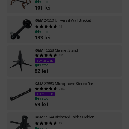
în stoc
101
lei
K&M
24350 Universal Wall Bracket
19
în stoc
133
lei
K&M
15228 Clarinet Stand
251
TOP SELLER
în stoc
82
lei
K&M
23550 Microphone Stereo Bar
2160
TOP SELLER
în stoc
59
lei
K&M
19744 Biobased Tablet Holder
67
în stoc