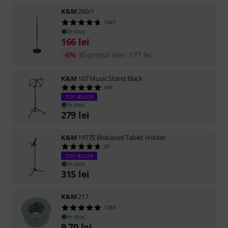
K&M
260/1
1647
în stoc
166
lei
-6%
30-prețul zilei
:
177
lei
K&M
107 Music Stand Black
444
TOP SELLER
în stoc
279
lei
K&M
19775 Biobased Tablet Holder
85
TOP SELLER
în stoc
315
lei
K&M
217
1288
în stoc
9,70
lei