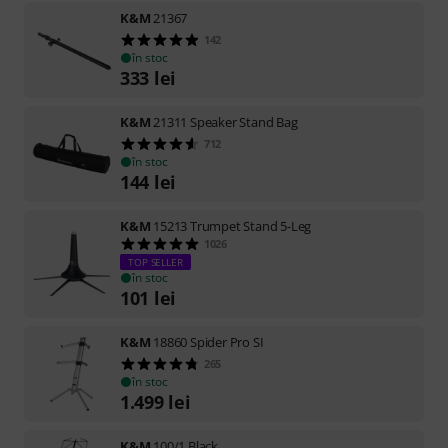
K&M
21367
142
în stoc
333
lei
K&M
21311 Speaker Stand Bag
712
în stoc
144
lei
K&M
15213 Trumpet Stand 5-Leg
1026
TOP SELLER
în stoc
101
lei
K&M
18860 Spider Pro SI
265
în stoc
1.499
lei
K&M
100/1 Black