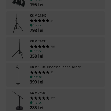
195
lei
K&M
21302
81
în stoc
798
lei
K&M
21436
705
în stoc
358
lei
K&M
19789 Biobased Tablet Holder
12
în stoc
399
lei
K&M
25960
312
în stoc
285
lei