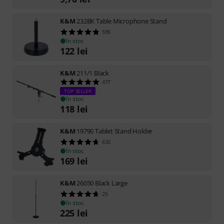
K&M
232BK Table Microphone Stand
595
în stoc
122
lei
K&M
211/1 Black
477
TOP SELLER
în stoc
118
lei
K&M
19790 Tablet Stand Holder
633
în stoc
169
lei
K&M
26050 Black Large
25
în stoc
225
lei