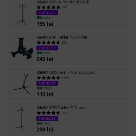
K&M
10065 Music Stand Black
770
TOP SELLER
în stoc
195
lei
K&M
19791 Tablet PC-Holder
633
TOP SELLER
în stoc
245
lei
K&M
14300 Tenor/ Alto Sax Stand
1095
TOP SELLER
în stoc
115
lei
K&M
19793 Tablet PC-Stativ
770
TOP SELLER
în stoc
298
lei