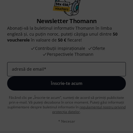
Newsletter Thomann
Abonați-vă la buletinul informativ Thomann în limba
engleză și, cu puțin noroc, puteți câștiga unul dintre
50
voucherele
în valoare de
50 €
fiecare!
Contribuții inspiraționale
Oferte
Perspectivele Thomann
adresă de email
*
Înscrie-te acum
Făcând clic pe „Înscrie-te acum”, sunteți de acord să primiți publicitate
prin e-mail. Vă puteți dezabona în orice moment. Puteți găsi informații
suplimentare despre buletinul informativ în
regulamentul nostru privind
protecția datelor
.
* Necesar