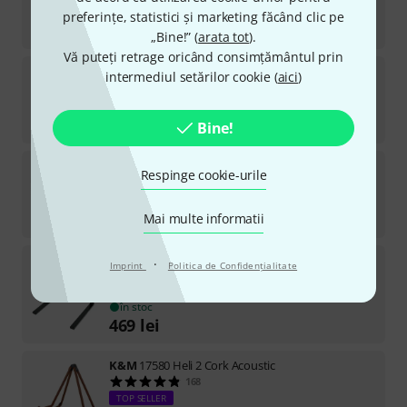
în stoc
preferințe, statistici și marketing făcând clic pe
429
lei
„Bine!” (
arata tot
).
Vă puteți retrage oricând consimțământul prin
K&M
215
intermediul setărilor cookie (
aici
)
1246
în stoc
16,30
lei
Bine!
K&M
11450 Carrying Bag
Respinge cookie-urile
156
în stoc
179
lei
Mai multe informatii
K&M
18811 Black
·
Imprint
Politica de Confidenţialitate
273
TOP SELLER
în stoc
469
lei
K&M
17580 Heli 2 Cork Acoustic
168
TOP SELLER