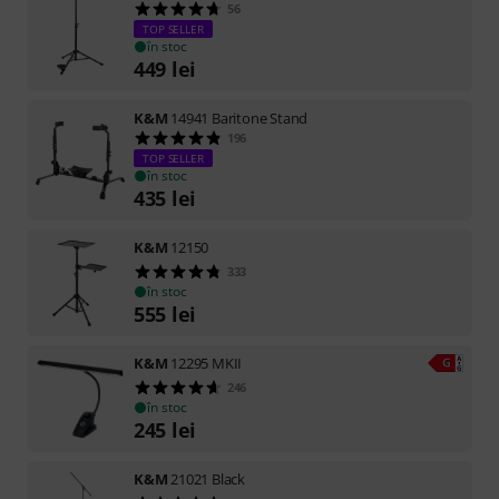
56
TOP SELLER
în stoc
449
lei
K&M
14941 Baritone Stand
196
TOP SELLER
în stoc
435
lei
K&M
12150
333
în stoc
555
lei
K&M
12295 MKII
246
în stoc
245
lei
K&M
21021 Black