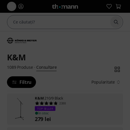
Începe
K&M
Consultare
1089
Produse
·
Filtru
Popularitate
K&M
210/9 Black
2388
TOP SELLER
în stoc
279
lei