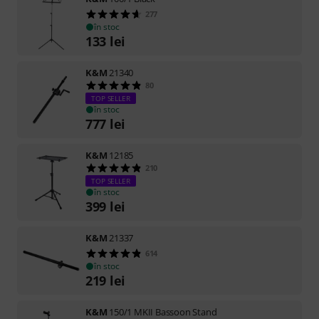
277
în stoc
133
lei
K&M
21340
80
TOP SELLER
în stoc
777
lei
K&M
12185
210
TOP SELLER
în stoc
399
lei
K&M
21337
614
în stoc
219
lei
K&M
150/1 MKII Bassoon Stand