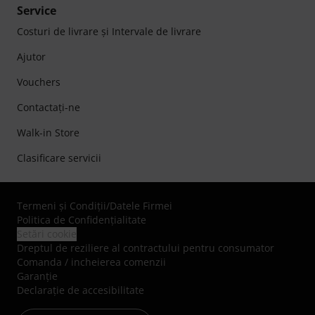
Service
Costuri de livrare şi Intervale de livrare
Ajutor
Vouchers
Contactaţi-ne
Walk-in Store
Clasificare servicii
Termeni şi Condiţii
/
Datele Firmei
Politica de Confidenţialitate
Setări cookie
Dreptul de reziliere al contractului pentru consumator
Comanda / incheierea comenzii
Garanție
Declarație de accesibilitate