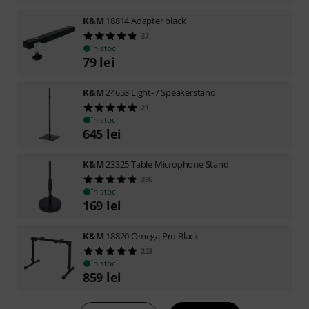
K&M
18814 Adapter black
37
în stoc
79
lei
K&M
24653 Light- / Speakerstand
21
în stoc
645
lei
K&M
23325 Table Microphone Stand
386
în stoc
169
lei
K&M
18820 Omega Pro Black
223
în stoc
859
lei