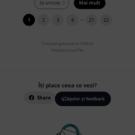
Mai mult
50 articole
1
2
3
4
21
22
Transport gratuit de la 1.500 lei
Preturile includ TVA
Îți place ceea ce vezi?
Share
Ajutor și feedback