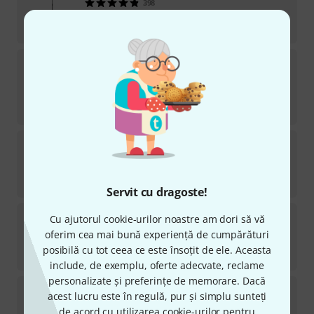
398
în stoc
385
lei
K&M
16022 Universal Drink Holder
904
TOP SELLER
în stoc
85
lei
K&M
26735 Speaker Stand
150
în stoc
499
lei
Servit cu dragoste!
K&M
Fix´n Clip
Cu ajutorul cookie-urilor noastre am dori să vă
79
oferim cea mai bună experiență de cumpărături
în stoc
posibilă cu tot ceea ce este însoțit de ele. Aceasta
16,30
lei
include, de exemplu, oferte adecvate, reclame
personalizate și preferințe de memorare. Dacă
K&M
13500 Percussion table
acest lucru este în regulă, pur și simplu sunteți
110
de acord cu utilizarea cookie-urilor pentru
TOP SELLER