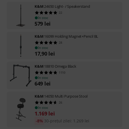
K&M
24650 Light- / Speakerstand
22
în stoc
579
lei
K&M
16099 Holding Magnet+Pencil BL
28
în stoc
17,90
lei
K&M
18810 Omega Black
1110
în stoc
649
lei
K&M
14050 Multi Purpose Stool
26
în stoc
1.169
lei
-8%
30-prețul zilei
:
1.269
lei