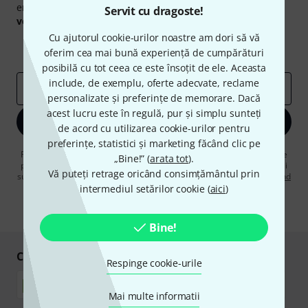
engleză și, cu puțin noroc, puteți câștiga unul dintre
50
Servit cu dragoste!
voucherele
în valoare de
50 €
fiecare!
Cu ajutorul cookie-urilor noastre am dori să vă
Contribuții inspiraționale
Oferte
oferim cea mai bună experiență de cumpărături
Perspectivele Thomann
posibilă cu tot ceea ce este însoțit de ele. Aceasta
include, de exemplu, oferte adecvate, reclame
adresă de email
*
personalizate și preferințe de memorare. Dacă
acest lucru este în regulă, pur și simplu sunteți
Înscrie-te acum
de acord cu utilizarea cookie-urilor pentru
preferințe, statistici și marketing făcând clic pe
Făcând clic pe „Înscrie-te acum”, sunteți de acord să primiți publicitate
„Bine!” (
arata tot
).
prin e-mail. Vă puteți dezabona în orice moment. Puteți găsi informații
Vă puteți retrage oricând consimțământul prin
suplimentare despre buletinul informativ în
regulamentul nostru privind
protecția datelor
.
intermediul setărilor cookie (
aici
)
* Necesar
Bine!
Cumpărați și plătiți în siguranță
Respinge cookie-urile
Mai multe informatii