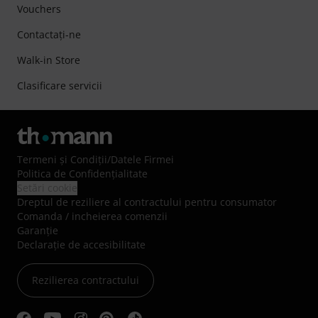
Vouchers
Contactaţi-ne
Walk-in Store
Clasificare servicii
Termeni şi Condiţii
/
Datele Firmei
Politica de Confidenţialitate
Setări cookie
Dreptul de reziliere al contractului pentru consumator
Comanda / incheierea comenzii
Garanție
Declarație de accesibilitate
Rezilierea contractului