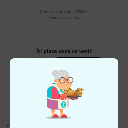
Transport gratuit de la 1.500 lei
Preturile includ TVA
Îți place ceea ce vezi?
Share
Ajutor și feedback
Newsletter Thomann
Abonați-vă la buletinul informativ Thomann în limba