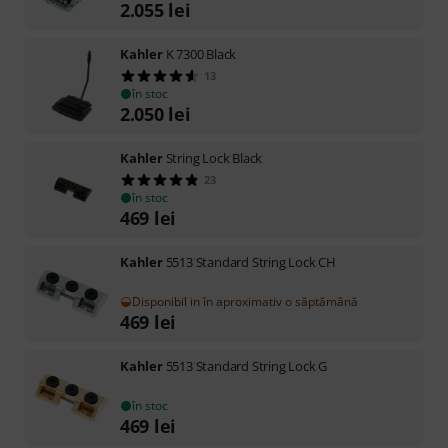
2.055
lei
Kahler
K 7300 Black
13
în stoc
2.050
lei
Kahler
String Lock Black
23
în stoc
469
lei
Kahler
5513 Standard String Lock CH
Disponibil in în aproximativ o săptămână
469
lei
Kahler
5513 Standard String Lock G
în stoc
469
lei