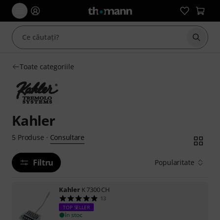
Începe
Toate categoriile
Kahler
Consultare
5
Produse
·
Filtru
Popularitate
Kahler
K 7300 CH
13
TOP SELLER
în stoc