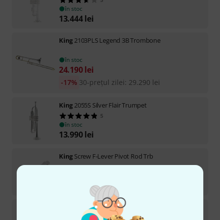
în stoc
13.444
lei
King
2103PLS Legend 3B Trombone
în stoc
24.190
lei
-17%
30-prețul zilei
:
29.290
lei
King
2055S Silver Flair Trumpet
5
în stoc
13.990
lei
King
Screw F-Lever Pivot Rod Trb
în stoc
10,50
lei
King
Valve Guide 2266
3