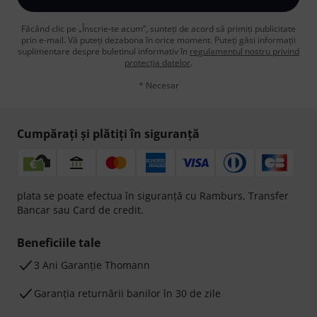
Făcând clic pe „Înscrie-te acum”, sunteți de acord să primiți publicitate
prin e-mail. Vă puteți dezabona în orice moment. Puteți găsi informații
suplimentare despre buletinul informativ în
regulamentul nostru privind
protecția datelor
.
* Necesar
Cumpărați și plătiți în siguranță
plata se poate efectua în siguranță cu Ramburs, Transfer
Bancar sau Card de credit.
Beneficiile tale
3 Ani Garanție Thomann
Garanţia returnării banilor în 30 de zile