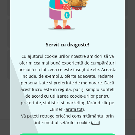
în stoc
23,70
lei
King
Balancer Emblem Trombone
7
Disponibil in 7–9 Saptamani
33
lei
Servit cu dragoste!
King
Slide Stop Nut Tpt. SP
Cu ajutorul cookie-urilor noastre am dori să vă
oferim cea mai bună experiență de cumpărături
în stoc
posibilă cu tot ceea ce este însoțit de ele. Aceasta
105
lei
include, de exemplu, oferte adecvate, reclame
personalizate și preferințe de memorare. Dacă
acest lucru este în regulă, pur și simplu sunteți
Transport gratuit de la 1.500 lei
de acord cu utilizarea cookie-urilor pentru
Preturile includ TVA
preferințe, statistici și marketing făcând clic pe
„Bine!” (
arata tot
).
Vă puteți retrage oricând consimțământul prin
intermediul setărilor cookie (
aici
)
Îți place ceea ce vezi?