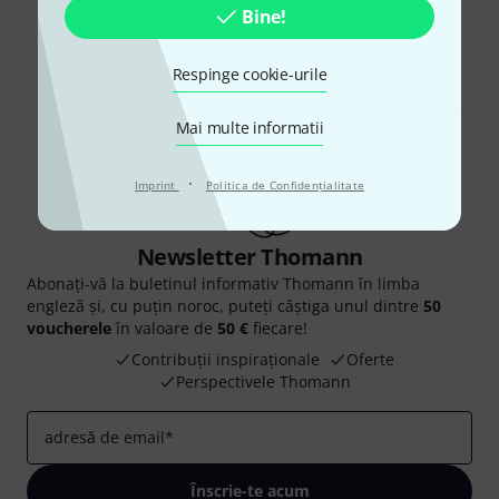
Bine!
Share
Ajutor și feedback
Respinge cookie-urile
Mai multe informatii
·
Imprint
Politica de Confidenţialitate
Newsletter Thomann
Abonați-vă la buletinul informativ Thomann în limba
engleză și, cu puțin noroc, puteți câștiga unul dintre
50
voucherele
în valoare de
50 €
fiecare!
Contribuții inspiraționale
Oferte
Perspectivele Thomann
adresă de email
*
Înscrie-te acum