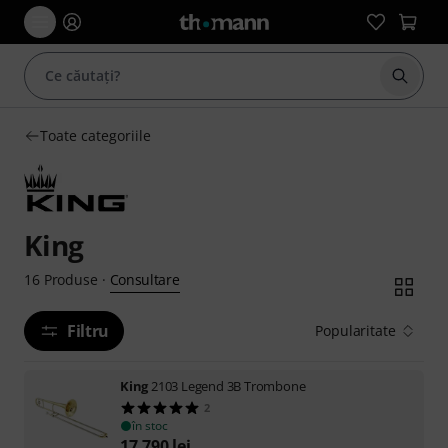
Începe
Toate categoriile
King
Consultare
16
Produse
·
Filtru
Popularitate
King
2103 Legend 3B Trombone
2
în stoc
17.790
lei