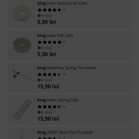
King
Valve Button Felt 2266
5
în stoc
5,30
lei
King
Valve Felt 2266
6
în stoc
5,30
lei
King
Waterkey Spring Trombone
8
în stoc
15,90
lei
King
Valve Spring 2266
6
în stoc
15,90
lei
King
2055T Silver Flair Trumpet
5