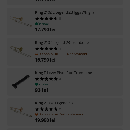
King
2102 L Legend 2B Jiggs Whigham
8
în stoc
17.790
lei
King
2102 Legend 2B Trombone
1
Disponibil in 11–14 Saptamani
16.790
lei
King
F-Lever Pivot Rod Trombone
4
în stoc
93
lei
King
2103G Legend 3B
2
Disponibil in 7–9 Saptamani
19.990
lei