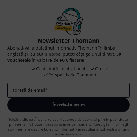
Newsletter Thomann
Abonați-vă la buletinul informativ Thomann în limba
engleză și, cu puțin noroc, puteți câștiga unul dintre
50
voucherele
în valoare de
50 €
fiecare!
Contribuții inspiraționale
Oferte
Perspectivele Thomann
adresă de email
*
Înscrie-te acum
Făcând clic pe „Înscrie-te acum”, sunteți de acord să primiți publicitate
prin e-mail. Vă puteți dezabona în orice moment. Puteți găsi informații
suplimentare despre buletinul informativ în
regulamentul nostru privind
protecția datelor
.