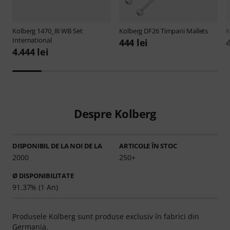
Kolberg
1470_8I WB Set
Kolberg
DF26 Timpani Mallets
K
International
444 lei
4.444 lei
Despre Kolberg
DISPONIBIL DE LA NOI DE LA
ARTICOLE ÎN STOC
2000
250+
Ø DISPONIBILITATE
91.37% (1 An)
Produsele Kolberg sunt produse exclusiv în fabrici din
Germania.