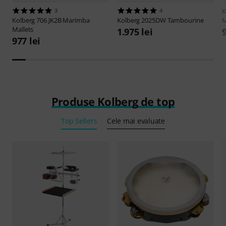
3
4
K
Kolberg
706 JK2B Marimba
Kolberg
2025DW Tambourine
M
Mallets
1.975 lei
977 lei
Produse Kolberg de top
Top Sellers
Cele mai evaluate