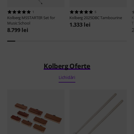
1
5
Kolberg
MSSTARTER Set for
Kolberg
2025DBC Tambourine
K
Music School
T
1.333 lei
8.799 lei
2
Kolberg Oferte
Lichidări