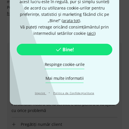
majoritate a mărcilor.
acest lucru este în regulă, pur și simplu sunteți
Puteți găsi mai multe informații despre producător pe
de acord cu utilizarea cookie-urilor pentru
http://www.kolberg.com
preferințe, statistici și marketing făcând clic pe
„Bine!” (
arata tot
).
Vă puteți retrage oricând consimțământul prin
intermediul setărilor cookie (
aici
)
Ne puteți contacta astfel
Bine!
Serviciul Clienți România
Respinge cookie-urile
Mai multe informatii
+49-9546-9223-530
·
Imprint
Politica de Confidenţialitate
Personalul nostru de la service e aici pentru a vă ajuta
cu orice problemă
Pregătiți număr client