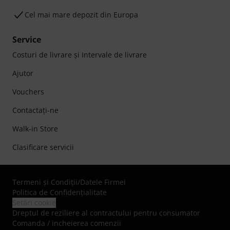
Cel mai mare depozit din Europa
Service
Costuri de livrare şi Intervale de livrare
Ajutor
Vouchers
Contactaţi-ne
Walk-in Store
Clasificare servicii
Termeni şi Condiţii
/
Datele Firmei
Politica de Confidenţialitate
Setări cookie
Dreptul de reziliere al contractului pentru consumator
Comanda / incheierea comenzii