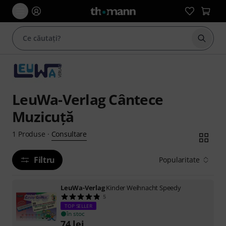
Începe
LeuWa-Verlag Cântece
Muzicuță
Consultare
1
Produse
·
Filtru
Popularitate
LeuWa-Verlag
Kinder Weihnacht Speedy
5
TOP SELLER
în stoc
74
lei