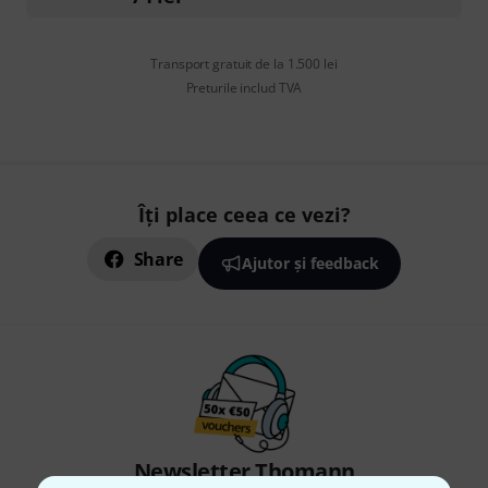
Transport gratuit de la 1.500 lei
Preturile includ TVA
Îți place ceea ce vezi?
Share
Ajutor și feedback
Newsletter Thomann