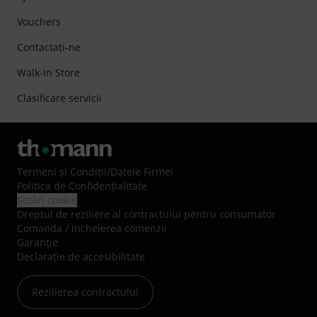
Vouchers
Contactaţi-ne
Walk-in Store
Clasificare servicii
Termeni şi Condiţii
/
Datele Firmei
Politica de Confidenţialitate
Setări cookie
Dreptul de reziliere al contractului pentru consumator
Comanda / incheierea comenzii
Garanție
Declarație de accesibilitate
Rezilierea contractului