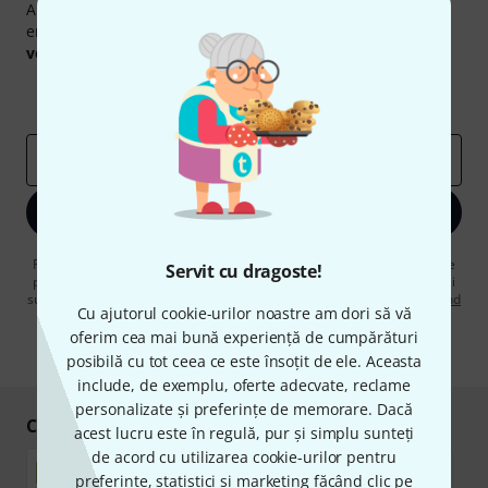
Abonați-vă la buletinul informativ Thomann în limba
engleză și, cu puțin noroc, puteți câștiga unul dintre
50
voucherele
în valoare de
50 €
fiecare!
Contribuții inspiraționale
Oferte
Perspectivele Thomann
adresă de email
*
Înscrie-te acum
Făcând clic pe „Înscrie-te acum”, sunteți de acord să primiți publicitate
Servit cu dragoste!
prin e-mail. Vă puteți dezabona în orice moment. Puteți găsi informații
suplimentare despre buletinul informativ în
regulamentul nostru privind
Cu ajutorul cookie-urilor noastre am dori să vă
protecția datelor
.
oferim cea mai bună experiență de cumpărături
* Necesar
posibilă cu tot ceea ce este însoțit de ele. Aceasta
include, de exemplu, oferte adecvate, reclame
personalizate și preferințe de memorare. Dacă
Cumpărați și plătiți în siguranță
acest lucru este în regulă, pur și simplu sunteți
de acord cu utilizarea cookie-urilor pentru
preferințe, statistici și marketing făcând clic pe