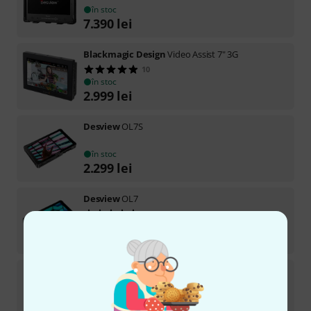
în stoc
7.390
lei
Blackmagic Design
Video Assist 7" 3G
10
în stoc
2.999
lei
Desview
OL7S
în stoc
2.299
lei
Desview
OL7
1
în stoc
1.880
lei
Blackmagic Design
SmartView Duo
10
în stoc