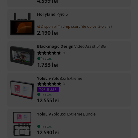
4.399
lei
Hollyland
Pyro 5
Disponibil în timp scurt (de obicei 2-5 zile)
2.190
lei
Blackmagic Design
Video Assist 5" 3G
9
în stoc
1.733
lei
YoloLiv
YoloBox Extreme
3
TOP SELLER
în stoc
12.555
lei
YoloLiv
YoloBox Extreme Bundle
în stoc
12.590
lei