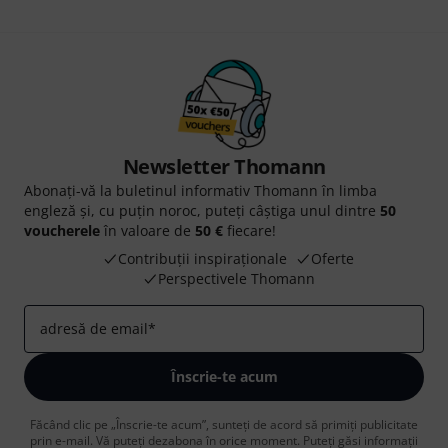
Newsletter Thomann
Abonați-vă la buletinul informativ Thomann în limba
engleză și, cu puțin noroc, puteți câștiga unul dintre
50
voucherele
în valoare de
50 €
fiecare!
Contribuții inspiraționale
Oferte
Perspectivele Thomann
adresă de email
*
Înscrie-te acum
Făcând clic pe „Înscrie-te acum”, sunteți de acord să primiți publicitate
prin e-mail. Vă puteți dezabona în orice moment. Puteți găsi informații