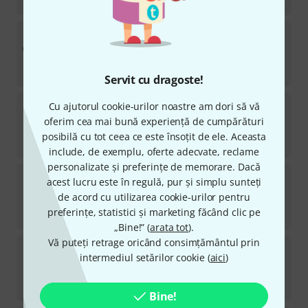
2.990
lei
Blackmagic Design
MultiView 16
2
în stoc
8.790
lei
Servit cu dragoste!
Blackmagic Design
MultiView 4
Cu ajutorul cookie-urilor noastre am dori să vă
4
oferim cea mai bună experiență de cumpărături
în stoc
posibilă cu tot ceea ce este însoțit de ele. Aceasta
3.190
lei
include, de exemplu, oferte adecvate, reclame
personalizate și preferințe de memorare. Dacă
Desview
OL14
acest lucru este în regulă, pur și simplu sunteți
de acord cu utilizarea cookie-urilor pentru
în stoc
preferințe, statistici și marketing făcând clic pe
5.599
lei
„Bine!” (
arata tot
).
Vă puteți retrage oricând consimțământul prin
YoloLiv
YoloBox Ultra B-Stock
intermediul setărilor cookie (
aici
)
în stoc
6.990
lei
Bine!