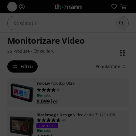
Începe
Monitorizare Video
Consultare
25
Produse
·
Filtru
Popularitate
YoloLiv
YoloBox Ultra
1
în stoc
8.099
lei
Blackmagic Design
Video Assist 7" 12G HDR
40
TOP SELLER
în stoc