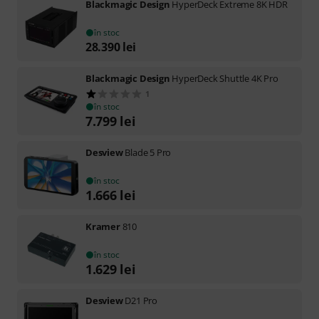
Blackmagic Design
HyperDeck Extreme 8K HDR
în stoc
28.390
lei
Blackmagic Design
HyperDeck Shuttle 4K Pro
1
în stoc
7.799
lei
Desview
Blade 5 Pro
în stoc
1.666
lei
Kramer
810
în stoc
1.629
lei
Desview
D21 Pro