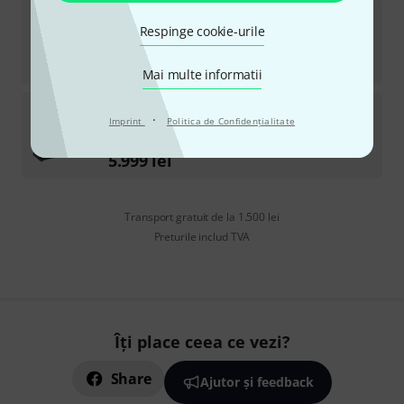
Desview
Visual 6
Respinge cookie-urile
în stoc
1.790
lei
Mai multe informatii
Magewell
Director Mini
·
Imprint
Politica de Confidenţialitate
în stoc
5.999
lei
Transport gratuit de la 1.500 lei
Preturile includ TVA
Îți place ceea ce vezi?
Share
Ajutor și feedback