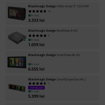
Blackmagic Design
Video Assist 5" 12G HDR
16
în stoc
3.333
lei
Blackmagic Design
MultiView 4 HD
4
în stoc
1.059
lei
Blackmagic Design
SmartView 4K G3
în stoc
6.555
lei
Blackmagic Design
SmartScope Duo 4K 2
7
TOP SELLER
în stoc
5.399
lei