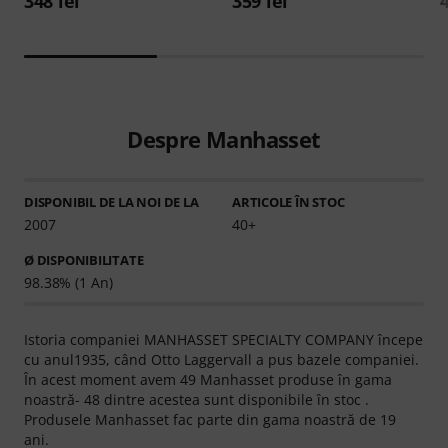
348 lei
359 lei
Despre Manhasset
DISPONIBIL DE LA NOI DE LA
ARTICOLE ÎN STOC
2007
40+
Ø DISPONIBILITATE
98.38% (1 An)
Istoria companiei MANHASSET SPECIALTY COMPANY începe
cu anul1935, când Otto Laggervall a pus bazele companiei.
În acest moment avem 49 Manhasset produse în gama
noastră- 48 dintre acestea sunt disponibile în stoc .
Produsele Manhasset fac parte din gama noastră de 19
ani.