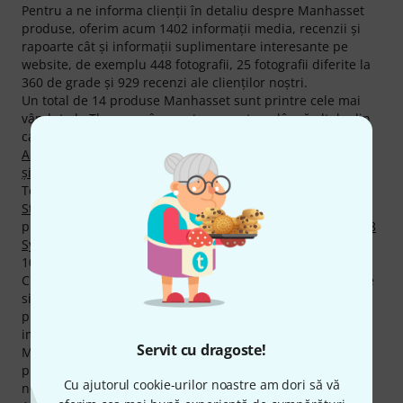
Pentru a ne informa clienţii în detaliu despre Manhasset
produse, oferim acum 1402 informaţii media, recenzii şi
rapoarte cât şi informaţii suplimentare interesante pe
website, de exemplu 448 fotografii, 25 fotografii diferite la
360 de grade şi 929 recenzi ale clienţilor noştri.
Un total de 14 produse Manhasset sunt printre cele mai
vândute la Thomann în acest moment, pe lângă altele din
categoriile următoare
Diverse Echipamente pt. Orchestră
,
Accesorii pt. Rack-uri de Tobă
,
Pupitre de Orchestră
,
Cutii
şi Învelitori pt. Surdine
şi
Stative pt. Vioară
.
Top seller-ul actual este
Manhasset 48 Symphony Music
Stand (6pcs)
un favorit al tuturor timpurilor printre
produsele Manhasset este următorul articol
Manhasset 48
Symphony Music Stand
. Acesta a fost vândut de peste
10.000 de ori.
Cu o excelentă rată a disponibilităţii de 98% Manhasset se
situează în top 10 printre mărcile noastre. Un total de 48
produse sunt disponibile momentan şi pot fi livrate
imediat.
Servit cu dragoste!
Manhasset acordă clienţilor săi 2 ani garanţie la toate
produsele. Noi extindem această garanţie pentru clienţii
Cu ajutorul cookie-urilor noastre am dori să vă
noştri la un an ani.