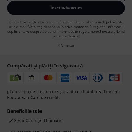
Înscrie-te acum
Făcând clic pe „Înscrie-te acum”, sunteți de acord să primiți publicitate
prin e-mail. Vă puteți dezabona în orice moment. Puteți găsi informații
suplimentare despre buletinul informativ în
regulamentul nostru privind
protecția datelor
.
* Necesar
Cumpărați și plătiți în siguranță
plata se poate efectua în siguranță cu Ramburs, Transfer
Bancar sau Card de credit.
Beneficiile tale
3 Ani Garanție Thomann