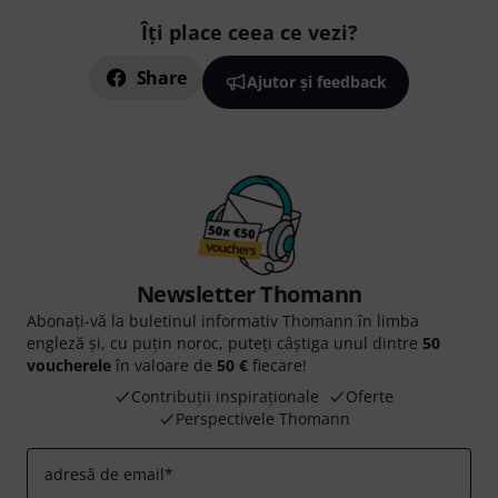
Îți place ceea ce vezi?
Share
Ajutor și feedback
Newsletter Thomann
Abonați-vă la buletinul informativ Thomann în limba
engleză și, cu puțin noroc, puteți câștiga unul dintre
50
voucherele
în valoare de
50 €
fiecare!
Contribuții inspiraționale
Oferte
Perspectivele Thomann
adresă de email
*