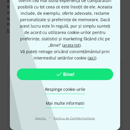
oferim cea mai bună experiență de cumpărături
Acordăm deasemenea pentru produsele Manhasset,
Rambursarea Banilor în 30 de Zile, 3 ani garanţie cât şi
posibilă cu tot ceea ce este însoțit de ele. Aceasta
multe alte servicii cum ar fi asistenţa pe site asigurată de
include, de exemplu, oferte adecvate, reclame
specialişti calificaţi,etc.
personalizate și preferințe de memorare. Dacă
Puteți găsi mai multe informații despre producător pe
acest lucru este în regulă, pur și simplu sunteți
http://www.manhasset-specialty.com
de acord cu utilizarea cookie-urilor pentru
preferințe, statistici și marketing făcând clic pe
„Bine!” (
arata tot
).
Vă puteți retrage oricând consimțământul prin
Ne puteți contacta astfel
intermediul setărilor cookie (
aici
)
Serviciul Clienți România
Bine!
Respinge cookie-urile
Mai multe informatii
+49-9546-9223-530
·
Imprint
Politica de Confidenţialitate
Personalul nostru de la service e aici pentru a vă ajuta
cu orice problemă