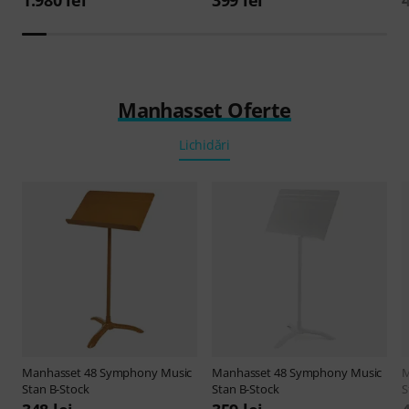
Manhasset Oferte
Lichidări
Manhasset
48 Symphony Music
Manhasset
48 Symphony Music
M
Stan B-Stock
Stan B-Stock
S