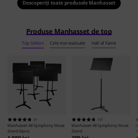
Descoperiți toate produsele Manhasset
Produse Manhasset de top
Top Sellers
Cele mai evaluate
Hall of Fame
34
137
Manhasset
48 Symphony Music
Manhasset
48 Symphony Music
M
Stand (6pcs)
Stand
S
1.980 lei
399 lei