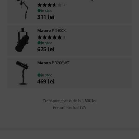
7
în stoc
311
lei
Maono
PD400X
3
în stoc
625
lei
Maono
PD200WT
în stoc
469
lei
Transport gratuit de la 1.500 lei
Preturile includ TVA