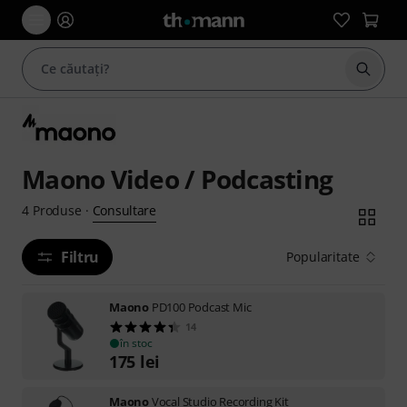
Începe
Maono Video / Podcasting
Consultare
4
Produse
·
Filtru
Popularitate
Maono
PD100 Podcast Mic
14
în stoc
175
lei
Maono
Vocal Studio Recording Kit