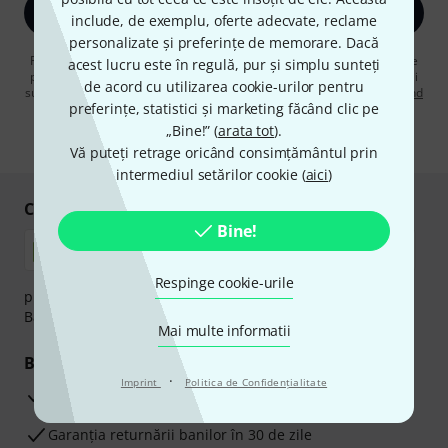
Înscrie-te acum
include, de exemplu, oferte adecvate, reclame
personalizate și preferințe de memorare. Dacă
Făcând clic pe „Înscrie-te acum”, sunteți de acord să primiți publicitate
acest lucru este în regulă, pur și simplu sunteți
prin e-mail. Vă puteți dezabona în orice moment. Puteți găsi informații
de acord cu utilizarea cookie-urilor pentru
suplimentare despre buletinul informativ în
regulamentul nostru privind
preferințe, statistici și marketing făcând clic pe
protecția datelor
.
„Bine!” (
arata tot
).
* Necesar
Vă puteți retrage oricând consimțământul prin
intermediul setărilor cookie (
aici
)
Cumpărați și plătiți în siguranță
Bine!
Respinge cookie-urile
plata se poate efectua în siguranță cu Ramburs, Transfer
Bancar sau Card de credit.
Mai multe informatii
Beneficiile tale
·
Imprint
Politica de Confidenţialitate
3 Ani Garanție Thomann
Garanţia returnării banilor în 30 de zile