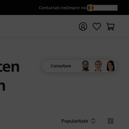
Contactaţi-ne
Despre noi
RO / LEI
peți căutarea cu termenul de căutare {searchTerm}
ten
Consultare
n
Popularitate