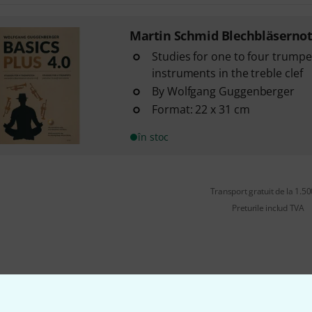
Martin Schmid Blechbläserno
Studies for one to four trumpe
instruments in the treble clef
By Wolfgang Guggenberger
Format: 22 x 31 cm
în stoc
Transport gratuit de la 1.500
Preturile includ TVA