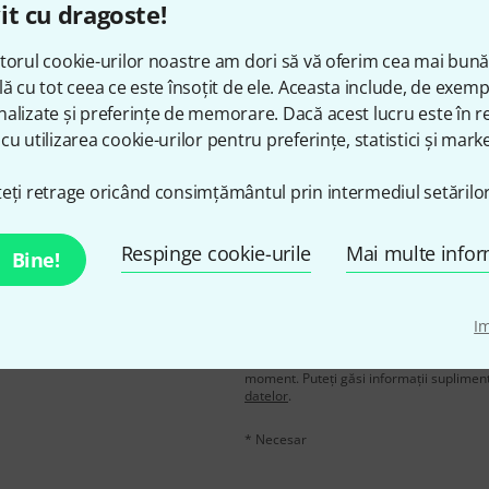
it cu dragoste!
Îți place ceea ce vezi?
torul cookie-urilor noastre am dori să vă oferim cea mai bun
lă cu tot ceea ce este însoțit de ele. Aceasta include, de exem
Share
Ajutor și feedback
alizate și preferințe de memorare. Dacă acest lucru este în re
cu utilizarea cookie-urilor pentru preferințe, statistici și marke
eți retrage oricând consimțământul prin intermediul setărilor
Respinge cookie-urile
Mai multe infor
Bine!
n în limba engleză și, cu
adresă de email
*
voucherele
în valoare de
I
Făcând clic pe „Înscrie-te acum”, sunteți 
moment. Puteți găsi informații supliment
datelor
.
* Necesar