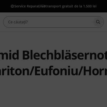
Service Reparații
transport gratuit de la 1.500 lei
Înce
mid Blechbläserno
ariton/Eufoniu/Hor