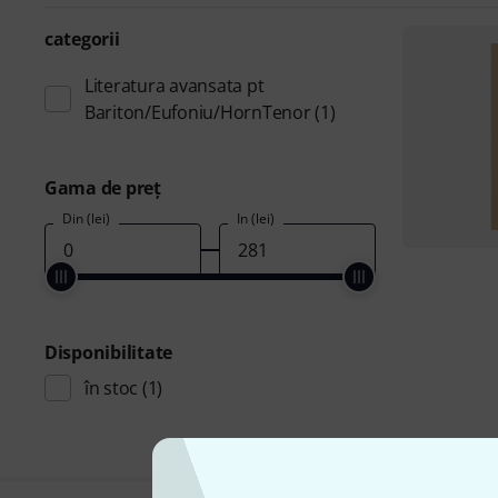
categorii
Literatura avansata pt
Bariton/Eufoniu/HornTenor
(1)
Gama de preţ
Din (lei)
În (lei)
Disponibilitate
în stoc
(1)