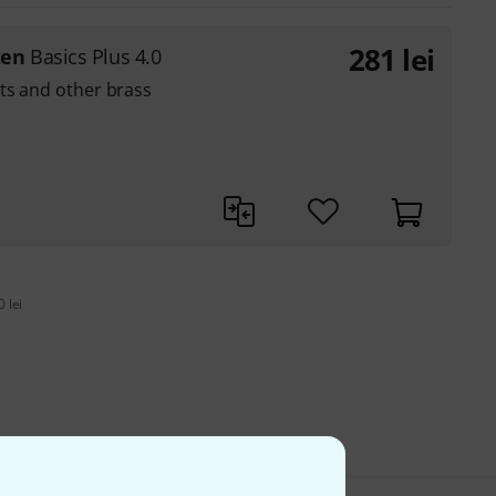
281
lei
ten
Basics Plus 4.0
ts and other brass
 lei