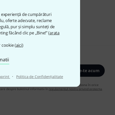
ă experiență de cumpărături
plu, oferte adecvate, reclame
gulă, pur și simplu sunteți de
ting făcând clic pe „Bine!” (
arata
 cookie (
aici
)
matii
Înscrie-te acum
·
mprint
Politica de Confidenţialitate
de acord să primiți publicitate prin e-mail. Vă puteți dezabona în orice
are despre buletinul informativ în
regulamentul nostru privind protecția