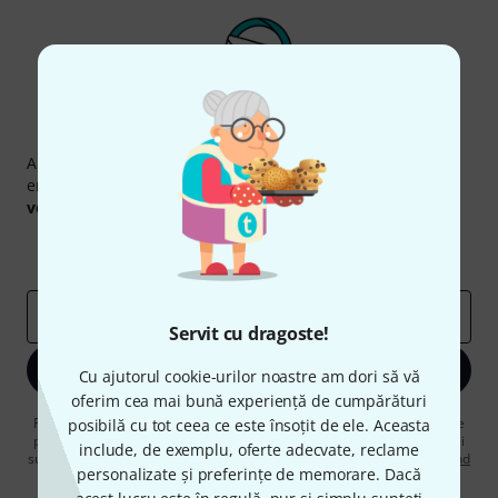
Newsletter Thomann
Abonați-vă la buletinul informativ Thomann în limba
engleză și, cu puțin noroc, puteți câștiga unul dintre
50
voucherele
în valoare de
50 €
fiecare!
Contribuții inspiraționale
Oferte
Perspectivele Thomann
adresă de email
*
Servit cu dragoste!
Înscrie-te acum
Cu ajutorul cookie-urilor noastre am dori să vă
oferim cea mai bună experiență de cumpărături
Făcând clic pe „Înscrie-te acum”, sunteți de acord să primiți publicitate
posibilă cu tot ceea ce este însoțit de ele. Aceasta
prin e-mail. Vă puteți dezabona în orice moment. Puteți găsi informații
include, de exemplu, oferte adecvate, reclame
suplimentare despre buletinul informativ în
regulamentul nostru privind
personalizate și preferințe de memorare. Dacă
protecția datelor
.