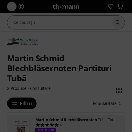
Începe
Martin Schmid
Blechbläsernoten Partituri
Tubă
Consultare
2
Produse
·
Filtru
Popularitate
Martin Schmid Blechbläsernoten
Tuba-Total
6
TOP SELLER