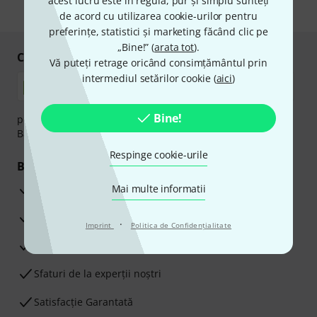
acest lucru este în regulă, pur și simplu sunteți
* Necesar
de acord cu utilizarea cookie-urilor pentru
preferințe, statistici și marketing făcând clic pe
„Bine!” (
arata tot
).
Cumpărați și plătiți în siguranță
Vă puteți retrage oricând consimțământul prin
intermediul setărilor cookie (
aici
)
Bine!
plata se poate efectua în siguranță cu Ramburs, Transfer
Bancar sau Card de credit.
Respinge cookie-urile
Beneficiile tale
3 Ani Garanție Thomann
Mai multe informatii
Garanţia returnării banilor în 30 de zile
·
Imprint
Politica de Confidenţialitate
Service Reparații
Sfaturi de la experții noștri
Satisfacție Garantată