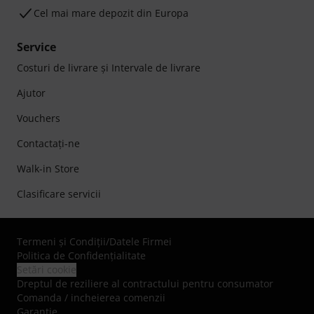
Cel mai mare depozit din Europa
Service
Costuri de livrare şi Intervale de livrare
Ajutor
Vouchers
Contactaţi-ne
Walk-in Store
Clasificare servicii
Termeni şi Condiţii
/
Datele Firmei
Politica de Confidenţialitate
Setări cookie
Dreptul de reziliere al contractului pentru consumator
Comanda / incheierea comenzii
Garanție