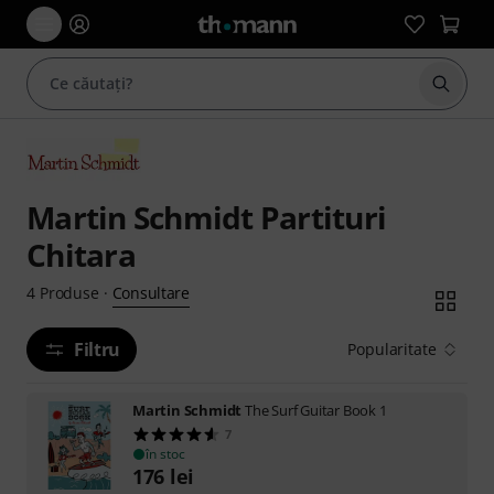
Începe
Martin Schmidt Partituri
Chitara
Consultare
4
Produse
·
Filtru
Popularitate
Martin Schmidt
The Surf Guitar Book 1
7
în stoc
176
lei