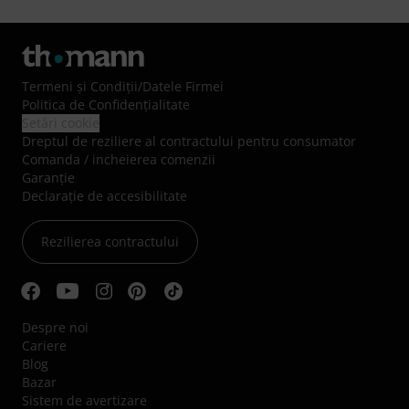
Termeni şi Condiţii
/
Datele Firmei
Politica de Confidenţialitate
Setări cookie
Dreptul de reziliere al contractului pentru consumator
Comanda / incheierea comenzii
Garanție
Declarație de accesibilitate
Rezilierea contractului
Despre noi
Cariere
Blog
Bazar
Sistem de avertizare