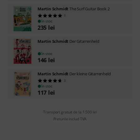
Martin Schmidt
The Surf Guitar Book 2
1
în stoc
235
lei
Martin Schmidt
Der Gitarrenheld
în stoc
146
lei
Martin Schmidt
Der kleine Gitarrenheld
3
în stoc
117
lei
Transport gratuit de la 1.500 lei
Preturile includ TVA