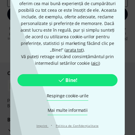
oferim cea mai bună experiență de cumpărături
posibilă cu tot ceea ce este însoțit de ele. Aceasta
Înscrie-te acum
include, de exemplu, oferte adecvate, reclame
personalizate și preferințe de memorare. Dacă
Făcând clic pe „Înscrie-te acum”, sunteți de acord să primiți publicitate
acest lucru este în regulă, pur și simplu sunteți
prin e-mail. Vă puteți dezabona în orice moment. Puteți găsi informații
de acord cu utilizarea cookie-urilor pentru
suplimentare despre buletinul informativ în
regulamentul nostru privind
preferințe, statistici și marketing făcând clic pe
protecția datelor
.
„Bine!” (
arata tot
).
* Necesar
Vă puteți retrage oricând consimțământul prin
intermediul setărilor cookie (
aici
)
Cumpărați și plătiți în siguranță
Bine!
Respinge cookie-urile
plata se poate efectua în siguranță cu Ramburs, Transfer
Bancar sau Card de credit.
Mai multe informatii
Beneficiile tale
·
Imprint
Politica de Confidenţialitate
3 Ani Garanție Thomann