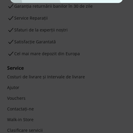
Garanţia returnării banilor în 30 de zile
Service Reparații
Sfaturi de la experții noștri
Satisfacție Garantată
Cel mai mare depozit din Europa
Service
Costuri de livrare şi Intervale de livrare
Ajutor
Vouchers
Contactaţi-ne
Walk-in Store
Clasificare servicii