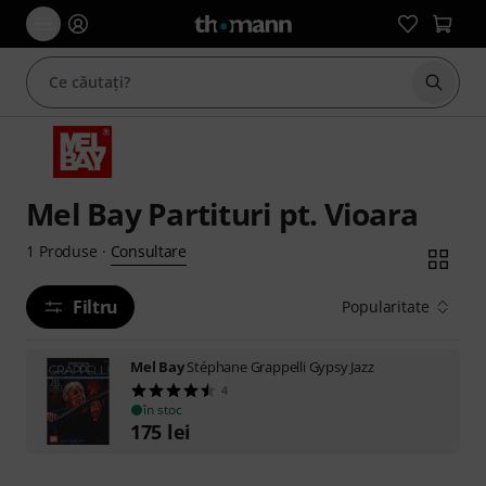
Începe
Mel Bay Partituri pt. Vioara
Consultare
1
Produse
·
Filtru
Popularitate
Mel Bay
Stéphane Grappelli Gypsy Jazz
4
în stoc
175
lei