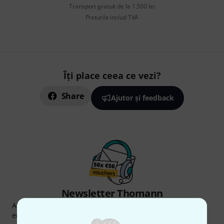
Transport gratuit de la 1.500 lei
Preturile includ TVA
Îți place ceea ce vezi?
Share
Ajutor și feedback
Newsletter Thomann
Abonați-vă la buletinul informativ Thomann în limba
engleză și, cu puțin noroc, puteți câștiga unul dintre
50