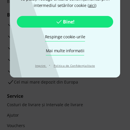
Bancar sau Card de credit.
intermediul setărilor cookie (
aici
)
Beneficiile tale
Bine!
3 Ani Garanție Thomann
Garanţia returnării banilor în 30 de zile
Respinge cookie-urile
Service Reparații
Mai multe informatii
Sfaturi de la experții noștri
·
Imprint
Politica de Confidenţialitate
Satisfacție Garantată
Cel mai mare depozit din Europa
Service
Costuri de livrare şi Intervale de livrare
Ajutor
Vouchers