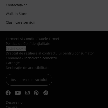
Contactaţi-ne
Walk-in Store
Clasificare servicii
Termeni şi Condiţii
/
Datele Firmei
Politica de Confidenţialitate
Setări cookie
Dreptul de reziliere al contractului pentru consumator
Comanda / incheierea comenzii
Garanție
Declarație de accesibilitate
Rezilierea contractului
Despre noi
Cariere