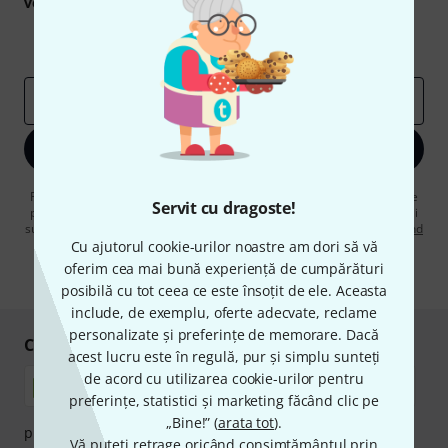
voucherele
în valoare de
50 €
fiecare!
Contribuții inspiraționale
Oferte
Perspectivele Thomann
adresă de email
*
Înscrie-te acum
Făcând clic pe „Înscrie-te acum”, sunteți de acord să primiți publicitate
Servit cu dragoste!
prin e-mail. Vă puteți dezabona în orice moment. Puteți găsi informații
suplimentare despre buletinul informativ în
regulamentul nostru privind
protecția datelor
.
Cu ajutorul cookie-urilor noastre am dori să vă
oferim cea mai bună experiență de cumpărături
* Necesar
posibilă cu tot ceea ce este însoțit de ele. Aceasta
include, de exemplu, oferte adecvate, reclame
personalizate și preferințe de memorare. Dacă
Cumpărați și plătiți în siguranță
acest lucru este în regulă, pur și simplu sunteți
de acord cu utilizarea cookie-urilor pentru
preferințe, statistici și marketing făcând clic pe
„Bine!” (
arata tot
).
plata se poate efectua în siguranță cu Ramburs, Transfer
Vă puteți retrage oricând consimțământul prin