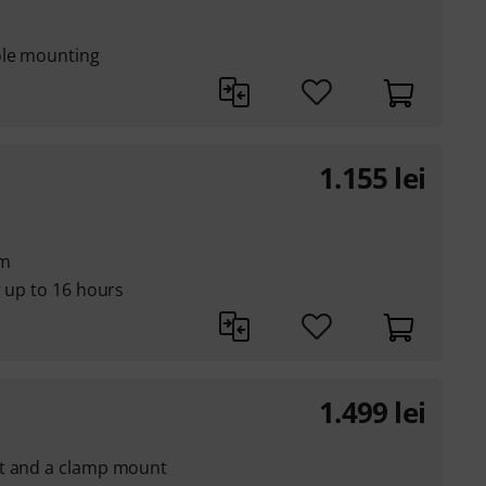
ole mounting
1.155
lei
em
r up to 16 hours
1.499
lei
et and a clamp mount