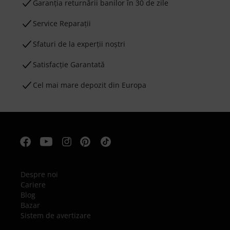
Garanţia returnării banilor în 30 de zile
Service Reparații
Sfaturi de la experții noștri
Satisfacție Garantată
Cel mai mare depozit din Europa
Despre noi
Cariere
Blog
Bazar
Sistem de avertizare