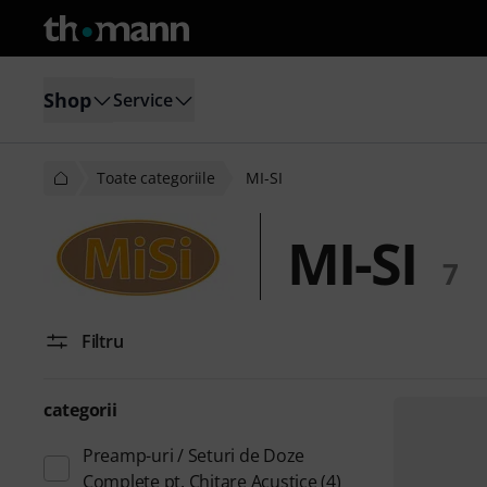
Shop
Service
Toate categoriile
MI-SI
MI-SI
7
Filtru
categorii
Preamp-uri / Seturi de Doze
Complete pt. Chitare Acustice
(4)