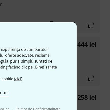
em
1.444
lei
ă experiență de cumpărături
plu, oferte adecvate, reclame
gulă, pur și simplu sunteți de
ole mounting
ting făcând clic pe „Bine!” (
arata
 cookie (
aici
)
matii
258
lei
·
mprint
Politica de Confidenţialitate