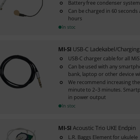
Battery free condenser system
Can be charged in 60 seconds 
hours
în stoc
MI-SI
USB-C Ladekabel/Charging
USB-C charger cable for all Mi
Can be used with any smartph
bank, laptop or other device w
We recommend increasing the 
minute to 2–3 minutes. Smart
in power output
în stoc
MI-SI
Acoustic Trio UKE Endpin
L.R. Baggs Element for ukulele