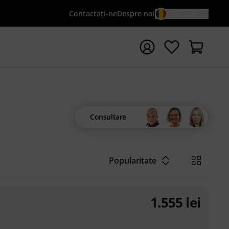
Contactaţi-ne
Despre noi
RO / LEI
peți căutarea cu termenul de căutare {searchTerm}
Consultare
Popularitate
1.555
lei