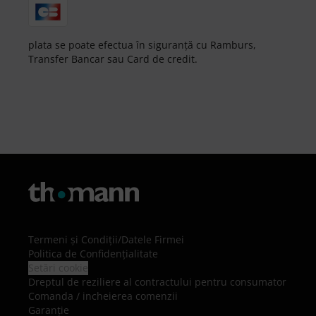
plata se poate efectua în siguranță cu Ramburs,
Transfer Bancar sau Card de credit.
Termeni şi Condiţii
/
Datele Firmei
Politica de Confidenţialitate
Setări cookie
Dreptul de reziliere al contractului pentru consumator
Comanda / incheierea comenzii
Garanție