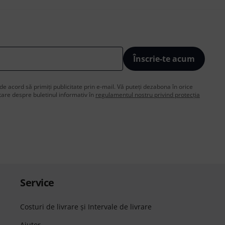
Înscrie-te acum
de acord să primiți publicitate prin e-mail. Vă puteți dezabona în orice
are despre buletinul informativ în
regulamentul nostru privind protecția
Service
Costuri de livrare şi Intervale de livrare
Ajutor