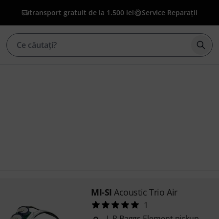
transport gratuit de la 1.500 lei
Service Reparații
Înce
MI-SI
Acoustic Trio Air
1
L.R.Baggs Element pickup