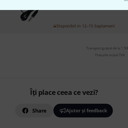
Disponibil in 12–15 Saptamani
Transport gratuit de la 1.500
Preturile includ TVA
Îți place ceea ce vezi?
Share
Ajutor și feedback