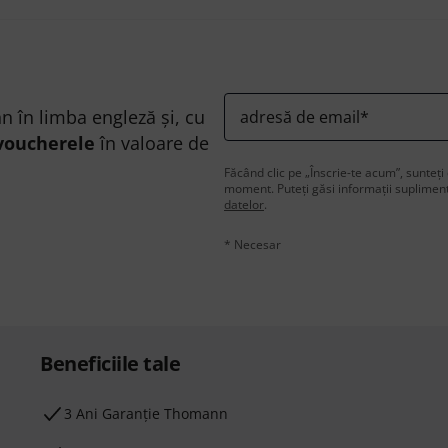
n în limba engleză și, cu
adresă de email
*
voucherele
în valoare de
Făcând clic pe „Înscrie-te acum”, sunteți 
moment. Puteți găsi informații supliment
datelor
.
* Necesar
Beneficiile tale
3 Ani Garanție Thomann