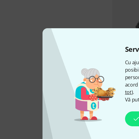
Serv
Cu aju
posibi
person
acord 
tot
).
Vă put