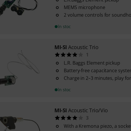
MEMS microphone
2 volume controls for soundh
în stoc
MI-SI
Acoustic Trio
1
L.R. Baggs Element pickup
Battery-free capacitance syst
Charge in 2–3 minutes, play fo
în stoc
MI-SI
Acoustic Trio/Vio
3
With a Kremona piezo, a sock