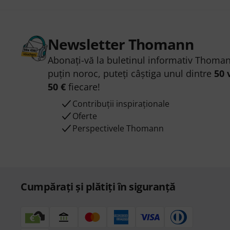
Newsletter Thomann
Abonați-vă la buletinul informativ Thoman
puțin noroc, puteți câștiga unul dintre
50 
50 €
fiecare!
Contribuții inspiraționale
Oferte
Perspectivele Thomann
Cumpărați și plătiți în siguranță