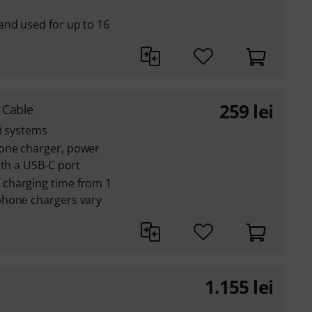
and used for up to 16
259
lei
 Cable
Si systems
one charger, power
ith a USB-C port
charging time from 1
phone chargers vary
1.155
lei